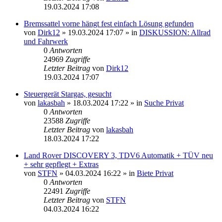
19.03.2024 17:08
Bremssattel vorne hängt fest einfach Lösung gefunden
von
Dirk12
»
19.03.2024 17:07
» in
DISKUSSION: Allrad
und Fahrwerk
0
Antworten
24969
Zugriffe
Letzter Beitrag
von
Dirk12
19.03.2024 17:07
Steuergerät Stargas, gesucht
von
lakasbah
»
18.03.2024 17:22
» in
Suche Privat
0
Antworten
23588
Zugriffe
Letzter Beitrag
von
lakasbah
18.03.2024 17:22
Land Rover DISCOVERY 3, TDV6 Automatik + TÜV neu
+ sehr gepflegt + Extras
von
STFN
»
04.03.2024 16:22
» in
Biete Privat
0
Antworten
22491
Zugriffe
Letzter Beitrag
von
STFN
04.03.2024 16:22