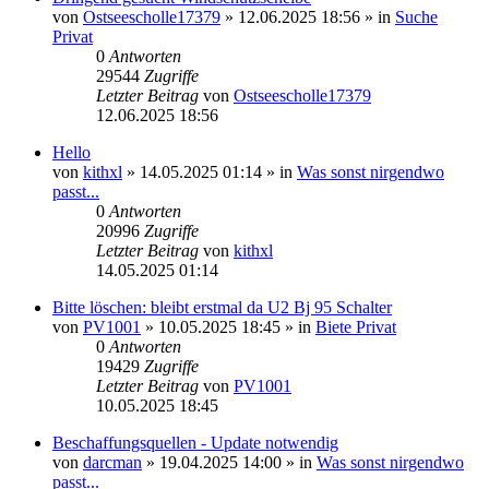
von
Ostseescholle17379
»
12.06.2025 18:56
» in
Suche
Privat
0
Antworten
29544
Zugriffe
Letzter Beitrag
von
Ostseescholle17379
12.06.2025 18:56
Hello
von
kithxl
»
14.05.2025 01:14
» in
Was sonst nirgendwo
passt...
0
Antworten
20996
Zugriffe
Letzter Beitrag
von
kithxl
14.05.2025 01:14
Bitte löschen: bleibt erstmal da U2 Bj 95 Schalter
von
PV1001
»
10.05.2025 18:45
» in
Biete Privat
0
Antworten
19429
Zugriffe
Letzter Beitrag
von
PV1001
10.05.2025 18:45
Beschaffungsquellen - Update notwendig
von
darcman
»
19.04.2025 14:00
» in
Was sonst nirgendwo
passt...