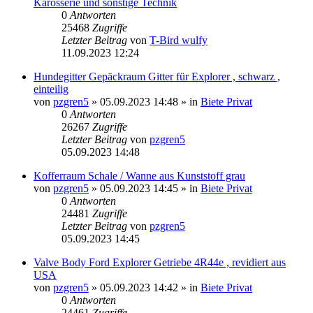
Karosserie und sonstige Technik
0
Antworten
25468
Zugriffe
Letzter Beitrag
von
T-Bird wulfy
11.09.2023 12:24
Hundegitter Gepäckraum Gitter für Explorer , schwarz ,
einteilig
von
pzgren5
»
05.09.2023 14:48
» in
Biete Privat
0
Antworten
26267
Zugriffe
Letzter Beitrag
von
pzgren5
05.09.2023 14:48
Kofferraum Schale / Wanne aus Kunststoff grau
von
pzgren5
»
05.09.2023 14:45
» in
Biete Privat
0
Antworten
24481
Zugriffe
Letzter Beitrag
von
pzgren5
05.09.2023 14:45
Valve Body Ford Explorer Getriebe 4R44e , revidiert aus
USA
von
pzgren5
»
05.09.2023 14:42
» in
Biete Privat
0
Antworten
24461
Zugriffe