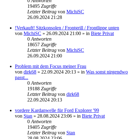
0
Antworten
19495
Zugriffe
Letzter Beitrag
von
MichiSC
26.09.2024 21:28
!Verkauft! Sitzkonsolen / Frontgrill / Frontlippe unten
von
MichiSC
»
26.09.2024 21:00
» in
Biete Privat
0
Antworten
18657
Zugriffe
Letzter Beitrag
von
MichiSC
26.09.2024 21:00
Problem mit dem Focus meiner Frau
von
dirk68
»
22.09.2024 20:13
» in
Was sonst nirgendwo
passt...
0
Antworten
19188
Zugriffe
Letzter Beitrag
von
dirk68
22.09.2024 20:13
vordere Kardanwelle für Ford Explorer '99
von
Stan
»
28.08.2024 23:06
» in
Biete Privat
0
Antworten
19405
Zugriffe
Letzter Beitrag
von
Stan
28.08.2024 23:06