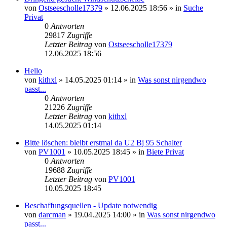
von
Ostseescholle17379
»
12.06.2025 18:56
» in
Suche
Privat
0
Antworten
29817
Zugriffe
Letzter Beitrag
von
Ostseescholle17379
12.06.2025 18:56
Hello
von
kithxl
»
14.05.2025 01:14
» in
Was sonst nirgendwo
passt...
0
Antworten
21226
Zugriffe
Letzter Beitrag
von
kithxl
14.05.2025 01:14
Bitte löschen: bleibt erstmal da U2 Bj 95 Schalter
von
PV1001
»
10.05.2025 18:45
» in
Biete Privat
0
Antworten
19688
Zugriffe
Letzter Beitrag
von
PV1001
10.05.2025 18:45
Beschaffungsquellen - Update notwendig
von
darcman
»
19.04.2025 14:00
» in
Was sonst nirgendwo
passt...