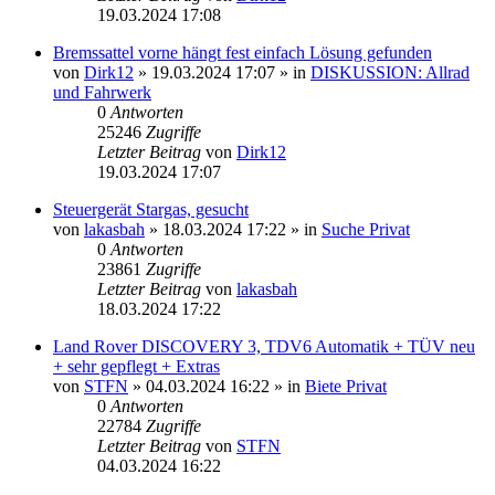
19.03.2024 17:08
Bremssattel vorne hängt fest einfach Lösung gefunden
von
Dirk12
»
19.03.2024 17:07
» in
DISKUSSION: Allrad
und Fahrwerk
0
Antworten
25246
Zugriffe
Letzter Beitrag
von
Dirk12
19.03.2024 17:07
Steuergerät Stargas, gesucht
von
lakasbah
»
18.03.2024 17:22
» in
Suche Privat
0
Antworten
23861
Zugriffe
Letzter Beitrag
von
lakasbah
18.03.2024 17:22
Land Rover DISCOVERY 3, TDV6 Automatik + TÜV neu
+ sehr gepflegt + Extras
von
STFN
»
04.03.2024 16:22
» in
Biete Privat
0
Antworten
22784
Zugriffe
Letzter Beitrag
von
STFN
04.03.2024 16:22