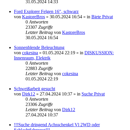
31.05.2024 14:33
Ford Explorer Felgen 16", schwarz
von
KastoreBros
»
30.05.2024 16:54
» in
Biete Privat
0
Antworten
23307
Zugriffe
Letzter Beitrag
von
KastoreBros
30.05.2024 16:54
Sonnenblende Beleuchtung
von
cokesina
»
01.05.2024 22:19
» in
DISKUSSION:
Innenraum, Elektrik
0
Antworten
22883
Zugriffe
Letzter Beitrag
von
cokesina
01.05.2024 22:19
Schweißarbeit gesucht
von
Dirk12
»
27.04.2024 10:37
» in
Suche Privat
0
Antworten
23306
Zugriffe
Letzter Beitrag
von
Dirk12
27.04.2024 10:37
!!!Suche dringend Achsschenkel Vl 2WD oder
Schlachtfahrzeug!!!