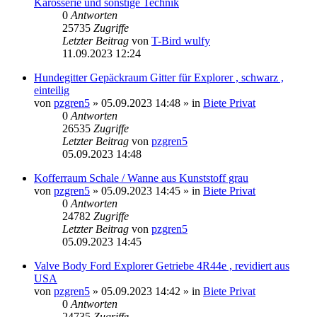
Karosserie und sonstige Technik
0
Antworten
25735
Zugriffe
Letzter Beitrag
von
T-Bird wulfy
11.09.2023 12:24
Hundegitter Gepäckraum Gitter für Explorer , schwarz ,
einteilig
von
pzgren5
»
05.09.2023 14:48
» in
Biete Privat
0
Antworten
26535
Zugriffe
Letzter Beitrag
von
pzgren5
05.09.2023 14:48
Kofferraum Schale / Wanne aus Kunststoff grau
von
pzgren5
»
05.09.2023 14:45
» in
Biete Privat
0
Antworten
24782
Zugriffe
Letzter Beitrag
von
pzgren5
05.09.2023 14:45
Valve Body Ford Explorer Getriebe 4R44e , revidiert aus
USA
von
pzgren5
»
05.09.2023 14:42
» in
Biete Privat
0
Antworten
24735
Zugriffe