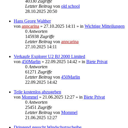
40330
Zugriffe
Letzter Beitrag
von
old school
28.10.2025 20:50
Hans Georg Walther
von
anncarina
»
27.10.2025 14:11
» in
Wichtige Mitteilungen
0
Antworten
145938
Zugriffe
Letzter Beitrag
von
anncarina
27.10.2025 14:11
Verkaufe Explorer U2 BJ 2000 Limited
von
450Marlin
»
22.09.2025 14:42
» in
Biete Privat
0
Antworten
61271
Zugriffe
Letzter Beitrag
von
450Marlin
22.09.2025 14:42
Teile kostenlos abzugeben
von
Mommel
»
21.06.2025 12:27
» in
Biete Privat
0
Antworten
25451
Zugriffe
Letzter Beitrag
von
Mommel
21.06.2025 12:27
Dringend gesucht Windschutzscheibe