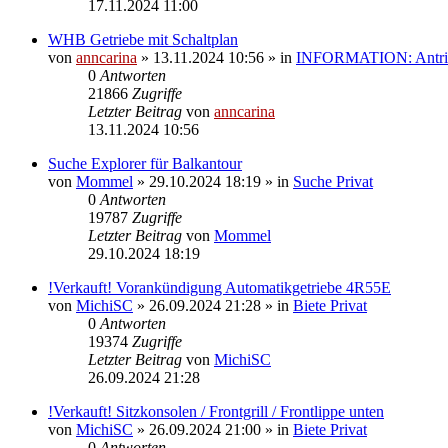
17.11.2024 11:00
WHB Getriebe mit Schaltplan
von
anncarina
»
13.11.2024 10:56
» in
INFORMATION: Antrieb
0
Antworten
21866
Zugriffe
Letzter Beitrag
von
anncarina
13.11.2024 10:56
Suche Explorer für Balkantour
von
Mommel
»
29.10.2024 18:19
» in
Suche Privat
0
Antworten
19787
Zugriffe
Letzter Beitrag
von
Mommel
29.10.2024 18:19
!Verkauft! Vorankündigung Automatikgetriebe 4R55E
von
MichiSC
»
26.09.2024 21:28
» in
Biete Privat
0
Antworten
19374
Zugriffe
Letzter Beitrag
von
MichiSC
26.09.2024 21:28
!Verkauft! Sitzkonsolen / Frontgrill / Frontlippe unten
von
MichiSC
»
26.09.2024 21:00
» in
Biete Privat
0
Antworten