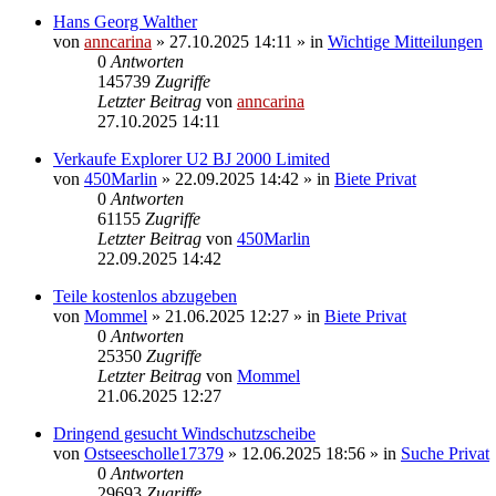
Hans Georg Walther
von
anncarina
»
27.10.2025 14:11
» in
Wichtige Mitteilungen
0
Antworten
145739
Zugriffe
Letzter Beitrag
von
anncarina
27.10.2025 14:11
Verkaufe Explorer U2 BJ 2000 Limited
von
450Marlin
»
22.09.2025 14:42
» in
Biete Privat
0
Antworten
61155
Zugriffe
Letzter Beitrag
von
450Marlin
22.09.2025 14:42
Teile kostenlos abzugeben
von
Mommel
»
21.06.2025 12:27
» in
Biete Privat
0
Antworten
25350
Zugriffe
Letzter Beitrag
von
Mommel
21.06.2025 12:27
Dringend gesucht Windschutzscheibe
von
Ostseescholle17379
»
12.06.2025 18:56
» in
Suche Privat
0
Antworten
29693
Zugriffe