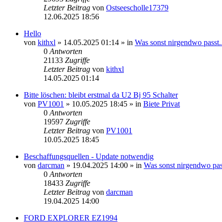
Letzter Beitrag
von
Ostseescholle17379
12.06.2025 18:56
Hello
von
kithxl
»
14.05.2025 01:14
» in
Was sonst nirgendwo passt..
0
Antworten
21133
Zugriffe
Letzter Beitrag
von
kithxl
14.05.2025 01:14
Bitte löschen: bleibt erstmal da U2 Bj 95 Schalter
von
PV1001
»
10.05.2025 18:45
» in
Biete Privat
0
Antworten
19597
Zugriffe
Letzter Beitrag
von
PV1001
10.05.2025 18:45
Beschaffungsquellen - Update notwendig
von
darcman
»
19.04.2025 14:00
» in
Was sonst nirgendwo pass
0
Antworten
18433
Zugriffe
Letzter Beitrag
von
darcman
19.04.2025 14:00
FORD EXPLORER EZ1994