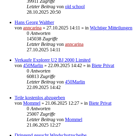
39911
Zugriffe
Letzter Beitrag
von
old school
28.10.2025 20:50
Hans Georg Walther
von
anncarina
»
27.10.2025 14:11
» in
Wichtige Mitteilungen
0
Antworten
145038
Zugriffe
Letzter Beitrag
von
anncarina
27.10.2025 14:11
Verkaufe Explorer U2 BJ 2000 Limited
von
450Marlin
»
22.09.2025 14:42
» in
Biete Privat
0
Antworten
60813
Zugriffe
Letzter Beitrag
von
450Marlin
22.09.2025 14:42
Teile kostenlos abzugeben
von
Mommel
»
21.06.2025 12:27
» in
Biete Privat
0
Antworten
25007
Zugriffe
Letzter Beitrag
von
Mommel
21.06.2025 12:27
Dringend gesucht Windschutzscheibe