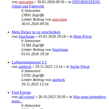
von
anncarina
»
30.01.2026 09:56
» in
INFORMATION:
Allrad und Fahrwerk
0
Antworten
23891
Zugriffe
Letzter Beitrag
von
anncarina
30.01.2026 09:56
Mein Dicker ist zu verschenken
von
Snackman
»
03.01.2026 19:18
» in
Biete Privat
0
Antworten
31384
Zugriffe
Letzter Beitrag
von
Snackman
03.01.2026 19:18
Luftmengenmesser U1
von
starbuck
»
29.11.2025 12:14
» in
Suche Privat
0
Antworten
53592
Zugriffe
Letzter Beitrag
von
starbuck
29.11.2025 12:14
Ford Europe
von
old school
»
28.10.2025 20:50
» in
Was sonst nirgendwo
passt...
0
Antworten