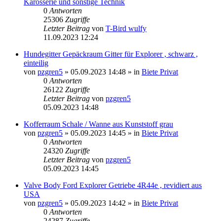
Karosserie und sonstige Technik
0
Antworten
25306
Zugriffe
Letzter Beitrag
von
T-Bird wulfy
11.09.2023 12:24
Hundegitter Gepäckraum Gitter für Explorer , schwarz ,
einteilig
von
pzgren5
»
05.09.2023 14:48
» in
Biete Privat
0
Antworten
26122
Zugriffe
Letzter Beitrag
von
pzgren5
05.09.2023 14:48
Kofferraum Schale / Wanne aus Kunststoff grau
von
pzgren5
»
05.09.2023 14:45
» in
Biete Privat
0
Antworten
24320
Zugriffe
Letzter Beitrag
von
pzgren5
05.09.2023 14:45
Valve Body Ford Explorer Getriebe 4R44e , revidiert aus
USA
von
pzgren5
»
05.09.2023 14:42
» in
Biete Privat
0
Antworten
24287
Zugriffe