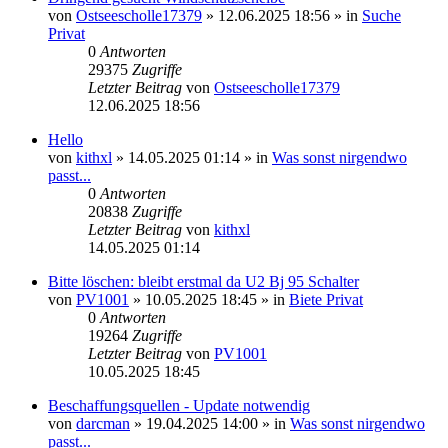
von
Ostseescholle17379
»
12.06.2025 18:56
» in
Suche
Privat
0
Antworten
29375
Zugriffe
Letzter Beitrag
von
Ostseescholle17379
12.06.2025 18:56
Hello
von
kithxl
»
14.05.2025 01:14
» in
Was sonst nirgendwo
passt...
0
Antworten
20838
Zugriffe
Letzter Beitrag
von
kithxl
14.05.2025 01:14
Bitte löschen: bleibt erstmal da U2 Bj 95 Schalter
von
PV1001
»
10.05.2025 18:45
» in
Biete Privat
0
Antworten
19264
Zugriffe
Letzter Beitrag
von
PV1001
10.05.2025 18:45
Beschaffungsquellen - Update notwendig
von
darcman
»
19.04.2025 14:00
» in
Was sonst nirgendwo
passt...