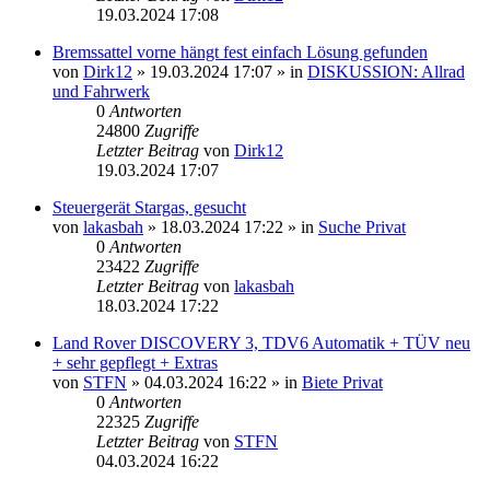
19.03.2024 17:08
Bremssattel vorne hängt fest einfach Lösung gefunden
von
Dirk12
»
19.03.2024 17:07
» in
DISKUSSION: Allrad
und Fahrwerk
0
Antworten
24800
Zugriffe
Letzter Beitrag
von
Dirk12
19.03.2024 17:07
Steuergerät Stargas, gesucht
von
lakasbah
»
18.03.2024 17:22
» in
Suche Privat
0
Antworten
23422
Zugriffe
Letzter Beitrag
von
lakasbah
18.03.2024 17:22
Land Rover DISCOVERY 3, TDV6 Automatik + TÜV neu
+ sehr gepflegt + Extras
von
STFN
»
04.03.2024 16:22
» in
Biete Privat
0
Antworten
22325
Zugriffe
Letzter Beitrag
von
STFN
04.03.2024 16:22