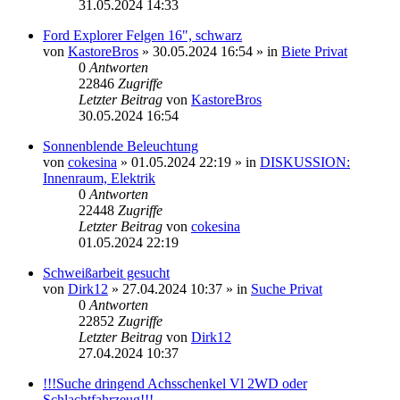
31.05.2024 14:33
Ford Explorer Felgen 16", schwarz
von
KastoreBros
»
30.05.2024 16:54
» in
Biete Privat
0
Antworten
22846
Zugriffe
Letzter Beitrag
von
KastoreBros
30.05.2024 16:54
Sonnenblende Beleuchtung
von
cokesina
»
01.05.2024 22:19
» in
DISKUSSION:
Innenraum, Elektrik
0
Antworten
22448
Zugriffe
Letzter Beitrag
von
cokesina
01.05.2024 22:19
Schweißarbeit gesucht
von
Dirk12
»
27.04.2024 10:37
» in
Suche Privat
0
Antworten
22852
Zugriffe
Letzter Beitrag
von
Dirk12
27.04.2024 10:37
!!!Suche dringend Achsschenkel Vl 2WD oder
Schlachtfahrzeug!!!