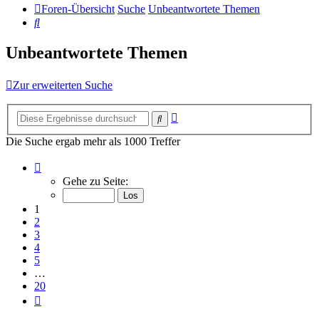
Foren-Übersicht
Suche
Unbeantwortete Themen
Suche
Unbeantwortete Themen
Zur erweiterten Suche
Erweiterte
Suche
Suche
Die Suche ergab mehr als 1000 Treffer
Seite
1
Gehe zu Seite:
von
20
1
2
3
4
5
…
20
Nächste