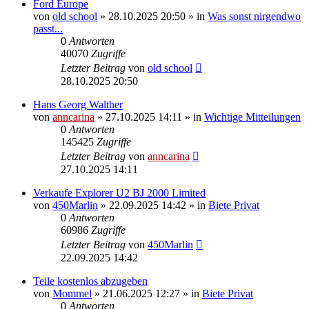
Ford Europe
von
old school
»
28.10.2025 20:50
» in
Was sonst nirgendwo
passt...
0
Antworten
40070
Zugriffe
Letzter Beitrag
von
old school
28.10.2025 20:50
Hans Georg Walther
von
anncarina
»
27.10.2025 14:11
» in
Wichtige Mitteilungen
0
Antworten
145425
Zugriffe
Letzter Beitrag
von
anncarina
27.10.2025 14:11
Verkaufe Explorer U2 BJ 2000 Limited
von
450Marlin
»
22.09.2025 14:42
» in
Biete Privat
0
Antworten
60986
Zugriffe
Letzter Beitrag
von
450Marlin
22.09.2025 14:42
Teile kostenlos abzugeben
von
Mommel
»
21.06.2025 12:27
» in
Biete Privat
0
Antworten