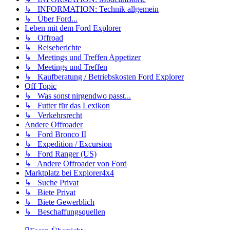
↳ INFORMATION: Technik allgemein
↳ Über Ford...
Leben mit dem Ford Explorer
↳ Offroad
↳ Reiseberichte
↳ Meetings und Treffen Appetizer
↳ Meetings und Treffen
↳ Kaufberatung / Betriebskosten Ford Explorer
Off Topic
↳ Was sonst nirgendwo passt...
↳ Futter für das Lexikon
↳ Verkehrsrecht
Andere Offroader
↳ Ford Bronco II
↳ Expedition / Excursion
↳ Ford Ranger (US)
↳ Andere Offroader von Ford
Marktplatz bei Explorer4x4
↳ Suche Privat
↳ Biete Privat
↳ Biete Gewerblich
↳ Beschaffungsquellen