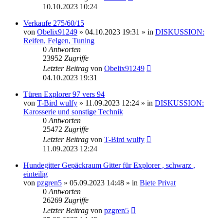
10.10.2023 10:24
Verkaufe 275/60/15
von
Obelix91249
»
04.10.2023 19:31
» in
DISKUSSION:
Reifen, Felgen, Tuning
0
Antworten
23952
Zugriffe
Letzter Beitrag
von
Obelix91249
04.10.2023 19:31
Türen Explorer 97 vers 94
von
T-Bird wulfy
»
11.09.2023 12:24
» in
DISKUSSION:
Karosserie und sonstige Technik
0
Antworten
25472
Zugriffe
Letzter Beitrag
von
T-Bird wulfy
11.09.2023 12:24
Hundegitter Gepäckraum Gitter für Explorer , schwarz ,
einteilig
von
pzgren5
»
05.09.2023 14:48
» in
Biete Privat
0
Antworten
26269
Zugriffe
Letzter Beitrag
von
pzgren5