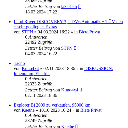
23589
Zugriffe
Letzter Beitrag
von
lakasbah
18.03.2024 17:22
Land Rover DISCOVERY 3, TDV6 Automatik + TÜV neu
+ sehr gepflegt + Extras
von
STFN
»
04.03.2024 16:22
» in
Biete Privat
0
Antworten
22492
Zugriffe
Letzter Beitrag
von
STFN
04.03.2024 16:22
Tacho
von
Kuno4x4
»
02.11.2023 18:36
» in
DISKUSSION:
Innenraum, Elektrik
0
Antworten
22333
Zugriffe
Letzter Beitrag
von
Kuno4x4
02.11.2023 18:36
Explorer Bj 2009 zu verkaufen, 95000 km
von
Kaethe
»
10.10.2023 10:24
» in
Biete Privat
0
Antworten
23749
Zugriffe
Letzter Beitrag
von
Kaethe