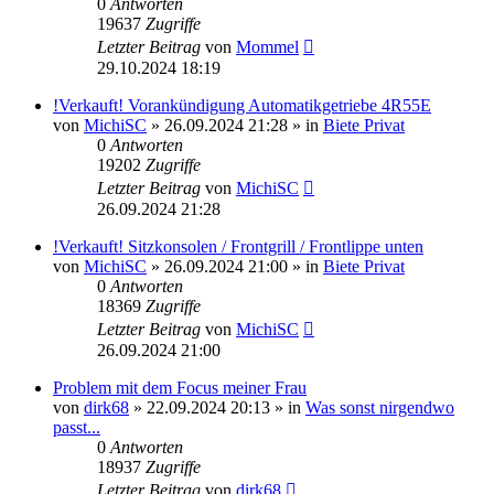
0
Antworten
19637
Zugriffe
Letzter Beitrag
von
Mommel
29.10.2024 18:19
!Verkauft! Vorankündigung Automatikgetriebe 4R55E
von
MichiSC
»
26.09.2024 21:28
» in
Biete Privat
0
Antworten
19202
Zugriffe
Letzter Beitrag
von
MichiSC
26.09.2024 21:28
!Verkauft! Sitzkonsolen / Frontgrill / Frontlippe unten
von
MichiSC
»
26.09.2024 21:00
» in
Biete Privat
0
Antworten
18369
Zugriffe
Letzter Beitrag
von
MichiSC
26.09.2024 21:00
Problem mit dem Focus meiner Frau
von
dirk68
»
22.09.2024 20:13
» in
Was sonst nirgendwo
passt...
0
Antworten
18937
Zugriffe
Letzter Beitrag
von
dirk68