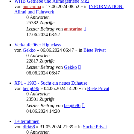
WHB Getriebe und Allradgetriebe Mk2
von
anncarina
»
17.06.2024 08:52
» in
INFORMATION:
Allrad und Fahrwerk
0
Antworten
25382
Zugriffe
Letzter Beitrag
von
anncarina
17.06.2024 08:52
Verkaufe 96er Highclass
von
Gekko
»
06.06.2024 06:47
» in
Biete Privat
0
Antworten
22817
Zugriffe
Letzter Beitrag
von
Gekko
06.06.2024 06:47
XP1 - 1993 - Sucht ein neues Zuhause
von
benji696
»
04.06.2024 14:20
» in
Biete Privat
0
Antworten
23501
Zugriffe
Letzter Beitrag
von
benji696
04.06.2024 14:20
Leiterrahmen
von
dirk68
»
31.05.2024 21:39
» in
Suche Privat
0
Antworten