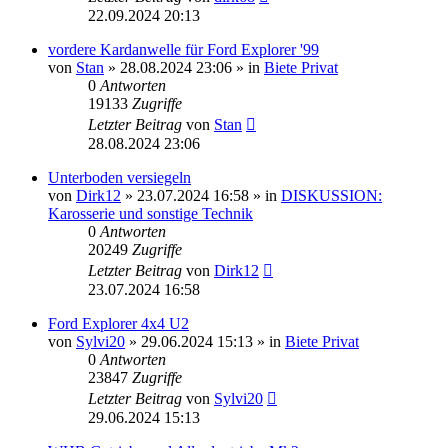
22.09.2024 20:13
vordere Kardanwelle für Ford Explorer '99
von
Stan
»
28.08.2024 23:06
» in
Biete Privat
0
Antworten
19133
Zugriffe
Letzter Beitrag
von
Stan
28.08.2024 23:06
Unterboden versiegeln
von
Dirk12
»
23.07.2024 16:58
» in
DISKUSSION:
Karosserie und sonstige Technik
0
Antworten
20249
Zugriffe
Letzter Beitrag
von
Dirk12
23.07.2024 16:58
Ford Explorer 4x4 U2
von
Sylvi20
»
29.06.2024 15:13
» in
Biete Privat
0
Antworten
23847
Zugriffe
Letzter Beitrag
von
Sylvi20
29.06.2024 15:13