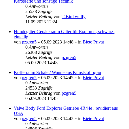
Karosserie und sonstige Technik
0
Antworten
25538
Zugriffe
Letzter Beitrag
von
T-Bird wulfy
11.09.2023 12:24
Hundegitter Gepäckraum Gitter für Explorer , schwarz ,
einteilig
von
pzgren5
»
05.09.2023 14:48
» in
Biete Privat
0
Antworten
26308
Zugriffe
Letzter Beitrag
von
pzgren5
05.09.2023 14:48
Kofferraum Schale / Wanne aus Kunststoff grau
von
pzgren5
»
05.09.2023 14:45
» in
Biete Privat
0
Antworten
24533
Zugriffe
Letzter Beitrag
von
pzgren5
05.09.2023 14:45
Valve Body Ford Explorer Getriebe 4R44e , revidiert aus
USA
von
pzgren5
»
05.09.2023 14:42
» in
Biete Privat
0
Antworten
24506
Zugriffe