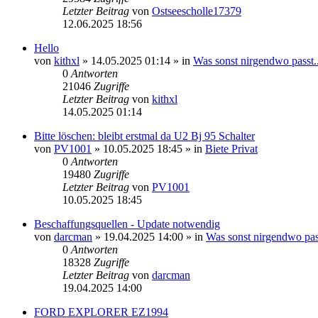
Letzter Beitrag
von
Ostseescholle17379
12.06.2025 18:56
Hello
von
kithxl
»
14.05.2025 01:14
» in
Was sonst nirgendwo passt..
0
Antworten
21046
Zugriffe
Letzter Beitrag
von
kithxl
14.05.2025 01:14
Bitte löschen: bleibt erstmal da U2 Bj 95 Schalter
von
PV1001
»
10.05.2025 18:45
» in
Biete Privat
0
Antworten
19480
Zugriffe
Letzter Beitrag
von
PV1001
10.05.2025 18:45
Beschaffungsquellen - Update notwendig
von
darcman
»
19.04.2025 14:00
» in
Was sonst nirgendwo pass
0
Antworten
18328
Zugriffe
Letzter Beitrag
von
darcman
19.04.2025 14:00
FORD EXPLORER EZ1994