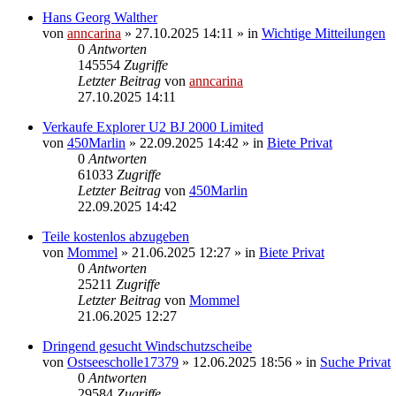
Hans Georg Walther
von
anncarina
»
27.10.2025 14:11
» in
Wichtige Mitteilungen
0
Antworten
145554
Zugriffe
Letzter Beitrag
von
anncarina
27.10.2025 14:11
Verkaufe Explorer U2 BJ 2000 Limited
von
450Marlin
»
22.09.2025 14:42
» in
Biete Privat
0
Antworten
61033
Zugriffe
Letzter Beitrag
von
450Marlin
22.09.2025 14:42
Teile kostenlos abzugeben
von
Mommel
»
21.06.2025 12:27
» in
Biete Privat
0
Antworten
25211
Zugriffe
Letzter Beitrag
von
Mommel
21.06.2025 12:27
Dringend gesucht Windschutzscheibe
von
Ostseescholle17379
»
12.06.2025 18:56
» in
Suche Privat
0
Antworten
29584
Zugriffe