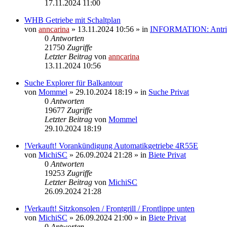
17.11.2024 11:00
WHB Getriebe mit Schaltplan
von
anncarina
»
13.11.2024 10:56
» in
INFORMATION: Antrieb
0
Antworten
21750
Zugriffe
Letzter Beitrag
von
anncarina
13.11.2024 10:56
Suche Explorer für Balkantour
von
Mommel
»
29.10.2024 18:19
» in
Suche Privat
0
Antworten
19677
Zugriffe
Letzter Beitrag
von
Mommel
29.10.2024 18:19
!Verkauft! Vorankündigung Automatikgetriebe 4R55E
von
MichiSC
»
26.09.2024 21:28
» in
Biete Privat
0
Antworten
19253
Zugriffe
Letzter Beitrag
von
MichiSC
26.09.2024 21:28
!Verkauft! Sitzkonsolen / Frontgrill / Frontlippe unten
von
MichiSC
»
26.09.2024 21:00
» in
Biete Privat
0
Antworten