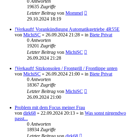
0
Antworten
19635
Zugriffe
Letzter Beitrag
von
Mommel
29.10.2024 18:19
!Verkauft! Vorankündigung Automatikgetriebe 4R55E
von
MichiSC
»
26.09.2024 21:28
» in
Biete Privat
0
Antworten
19201
Zugriffe
Letzter Beitrag
von
MichiSC
26.09.2024 21:28
!Verkauft! Sitzkonsolen / Frontgrill / Frontlippe unten
von
MichiSC
»
26.09.2024 21:00
» in
Biete Privat
0
Antworten
18367
Zugriffe
Letzter Beitrag
von
MichiSC
26.09.2024 21:00
Problem mit dem Focus meiner Frau
von
dirk68
»
22.09.2024 20:13
» in
Was sonst nirgendwo
passt...
0
Antworten
18934
Zugriffe
Letzter Beitrag
von
dirk68