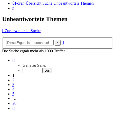
Foren-Übersicht
Suche
Unbeantwortete Themen
Suche
Unbeantwortete Themen
Zur erweiterten Suche
Erweiterte
Suche
Suche
Die Suche ergab mehr als 1000 Treffer
Seite
1
Gehe zu Seite:
von
20
1
2
3
4
5
…
20
Nächste