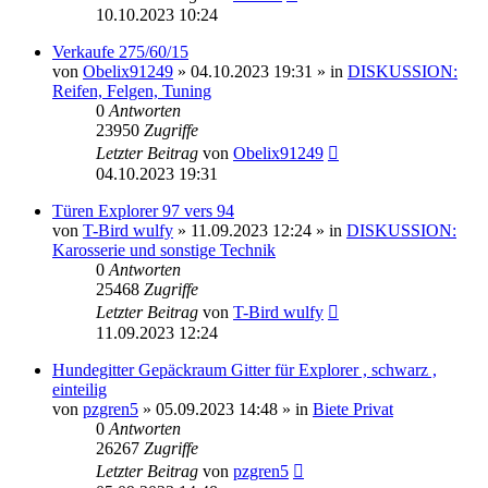
10.10.2023 10:24
Verkaufe 275/60/15
von
Obelix91249
»
04.10.2023 19:31
» in
DISKUSSION:
Reifen, Felgen, Tuning
0
Antworten
23950
Zugriffe
Letzter Beitrag
von
Obelix91249
04.10.2023 19:31
Türen Explorer 97 vers 94
von
T-Bird wulfy
»
11.09.2023 12:24
» in
DISKUSSION:
Karosserie und sonstige Technik
0
Antworten
25468
Zugriffe
Letzter Beitrag
von
T-Bird wulfy
11.09.2023 12:24
Hundegitter Gepäckraum Gitter für Explorer , schwarz ,
einteilig
von
pzgren5
»
05.09.2023 14:48
» in
Biete Privat
0
Antworten
26267
Zugriffe
Letzter Beitrag
von
pzgren5