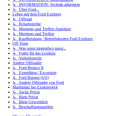
↳ INFORMATION: Technik allgemein
↳ Über Ford...
Leben mit dem Ford Explorer
↳ Offroad
↳ Reiseberichte
↳ Meetings und Treffen Appetizer
↳ Meetings und Treffen
↳ Kaufberatung / Betriebskosten Ford Explorer
Off Topic
↳ Was sonst nirgendwo passt...
↳ Futter für das Lexikon
↳ Verkehrsrecht
Andere Offroader
↳ Ford Bronco II
↳ Expedition / Excursion
↳ Ford Ranger (US)
↳ Andere Offroader von Ford
Marktplatz bei Explorer4x4
↳ Suche Privat
↳ Biete Privat
↳ Biete Gewerblich
↳ Beschaffungsquellen