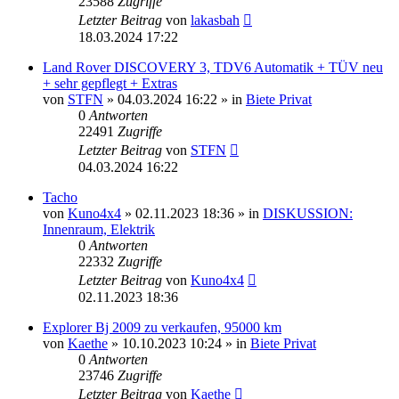
23588
Zugriffe
Letzter Beitrag
von
lakasbah
18.03.2024 17:22
Land Rover DISCOVERY 3, TDV6 Automatik + TÜV neu
+ sehr gepflegt + Extras
von
STFN
»
04.03.2024 16:22
» in
Biete Privat
0
Antworten
22491
Zugriffe
Letzter Beitrag
von
STFN
04.03.2024 16:22
Tacho
von
Kuno4x4
»
02.11.2023 18:36
» in
DISKUSSION:
Innenraum, Elektrik
0
Antworten
22332
Zugriffe
Letzter Beitrag
von
Kuno4x4
02.11.2023 18:36
Explorer Bj 2009 zu verkaufen, 95000 km
von
Kaethe
»
10.10.2023 10:24
» in
Biete Privat
0
Antworten
23746
Zugriffe
Letzter Beitrag
von
Kaethe