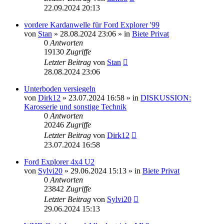
22.09.2024 20:13
vordere Kardanwelle für Ford Explorer '99
von
Stan
»
28.08.2024 23:06
» in
Biete Privat
0
Antworten
19130
Zugriffe
Letzter Beitrag
von
Stan
28.08.2024 23:06
Unterboden versiegeln
von
Dirk12
»
23.07.2024 16:58
» in
DISKUSSION:
Karosserie und sonstige Technik
0
Antworten
20246
Zugriffe
Letzter Beitrag
von
Dirk12
23.07.2024 16:58
Ford Explorer 4x4 U2
von
Sylvi20
»
29.06.2024 15:13
» in
Biete Privat
0
Antworten
23842
Zugriffe
Letzter Beitrag
von
Sylvi20
29.06.2024 15:13