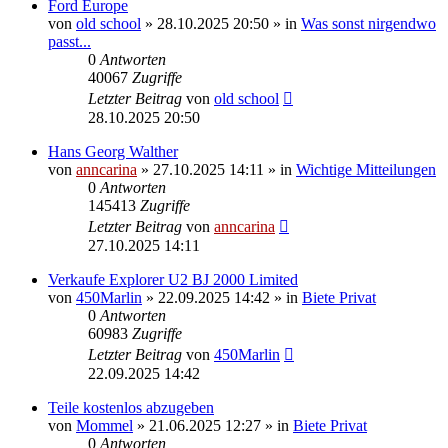
Ford Europe
von
old school
»
28.10.2025 20:50
» in
Was sonst nirgendwo
passt...
0
Antworten
40067
Zugriffe
Letzter Beitrag
von
old school
28.10.2025 20:50
Hans Georg Walther
von
anncarina
»
27.10.2025 14:11
» in
Wichtige Mitteilungen
0
Antworten
145413
Zugriffe
Letzter Beitrag
von
anncarina
27.10.2025 14:11
Verkaufe Explorer U2 BJ 2000 Limited
von
450Marlin
»
22.09.2025 14:42
» in
Biete Privat
0
Antworten
60983
Zugriffe
Letzter Beitrag
von
450Marlin
22.09.2025 14:42
Teile kostenlos abzugeben
von
Mommel
»
21.06.2025 12:27
» in
Biete Privat
0
Antworten