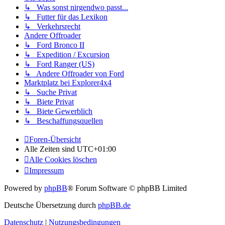
↳ Was sonst nirgendwo passt...
↳ Futter für das Lexikon
↳ Verkehrsrecht
Andere Offroader
↳ Ford Bronco II
↳ Expedition / Excursion
↳ Ford Ranger (US)
↳ Andere Offroader von Ford
Marktplatz bei Explorer4x4
↳ Suche Privat
↳ Biete Privat
↳ Biete Gewerblich
↳ Beschaffungsquellen
Foren-Übersicht
Alle Zeiten sind
UTC+01:00
Alle Cookies löschen
Impressum
Powered by
phpBB
® Forum Software © phpBB Limited
Deutsche Übersetzung durch
phpBB.de
Datenschutz
|
Nutzungsbedingungen