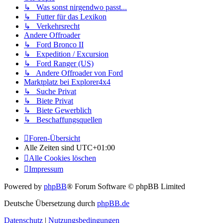
↳ Was sonst nirgendwo passt...
↳ Futter für das Lexikon
↳ Verkehrsrecht
Andere Offroader
↳ Ford Bronco II
↳ Expedition / Excursion
↳ Ford Ranger (US)
↳ Andere Offroader von Ford
Marktplatz bei Explorer4x4
↳ Suche Privat
↳ Biete Privat
↳ Biete Gewerblich
↳ Beschaffungsquellen
Foren-Übersicht
Alle Zeiten sind
UTC+01:00
Alle Cookies löschen
Impressum
Powered by
phpBB
® Forum Software © phpBB Limited
Deutsche Übersetzung durch
phpBB.de
Datenschutz
|
Nutzungsbedingungen