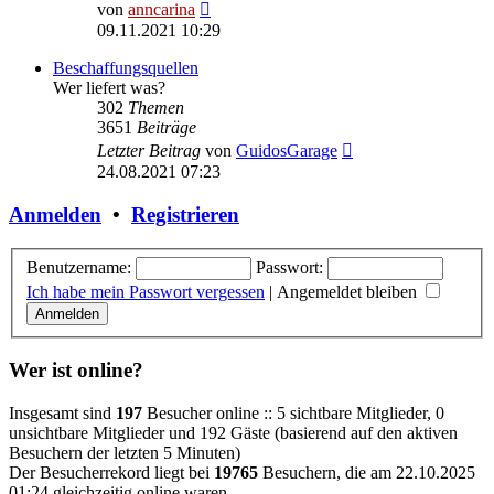
Neuester
von
anncarina
Beitrag
09.11.2021 10:29
Beschaffungsquellen
Wer liefert was?
302
Themen
3651
Beiträge
Neuester
Letzter Beitrag
von
GuidosGarage
Beitrag
24.08.2021 07:23
Anmelden
•
Registrieren
Benutzername:
Passwort:
Ich habe mein Passwort vergessen
|
Angemeldet bleiben
Wer ist online?
Insgesamt sind
197
Besucher online :: 5 sichtbare Mitglieder, 0
unsichtbare Mitglieder und 192 Gäste (basierend auf den aktiven
Besuchern der letzten 5 Minuten)
Der Besucherrekord liegt bei
19765
Besuchern, die am 22.10.2025
01:24 gleichzeitig online waren.