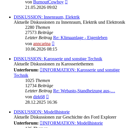
Neuester
von
BurnoutCowboy
Beitrag
21.05.2026 09:02
DISKUSSION: Innenraum, Elektrik
Aktuelle Diskussionen zu Innenraum, Elektrik und Elektronik
2280
Themen
27573
Beiträge
Letzter Beitrag
Re: Klimaanlage - Eigenleben
Neuester
von
anncarina
Beitrag
10.06.2026 08:15
DISKUSSION: Karosserie und sonstige Technik
Aktuelle Diskussionen zu Karosseriethemen
Unterforum:
INFORMATION: Karosserie und sonstige
Technik
1025
Themen
12734
Beiträge
Letzter Beitrag
Re: Webasto-Standheizung aus-…
Neuester
von
dirk68
Beitrag
28.12.2025 16:36
DISKUSSION: Modellhistorie
Aktuelle Diskussionen zur Geschichte des Ford Explorer
Unterforum:
INFORMATION: Modellhistorie