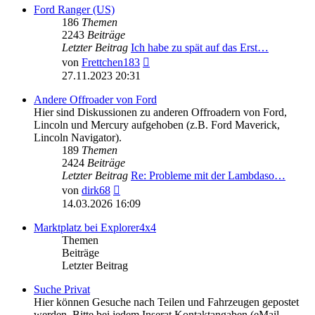
Ford Ranger (US)
186
Themen
2243
Beiträge
Letzter Beitrag
Ich habe zu spät auf das Erst…
Neuester
von
Frettchen183
Beitrag
27.11.2023 20:31
Andere Offroader von Ford
Hier sind Diskussionen zu anderen Offroadern von Ford,
Lincoln und Mercury aufgehoben (z.B. Ford Maverick,
Lincoln Navigator).
189
Themen
2424
Beiträge
Letzter Beitrag
Re: Probleme mit der Lambdaso…
Neuester
von
dirk68
Beitrag
14.03.2026 16:09
Marktplatz bei Explorer4x4
Themen
Beiträge
Letzter Beitrag
Suche Privat
Hier können Gesuche nach Teilen und Fahrzeugen gepostet
werden. Bitte bei jedem Inserat Kontaktangaben (eMail,