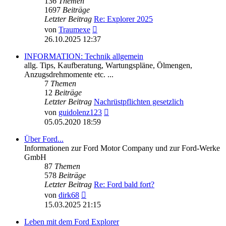
136
Themen
1697
Beiträge
Letzter Beitrag
Re: Explorer 2025
Neuester
von
Traumexe
Beitrag
26.10.2025 12:37
INFORMATION: Technik allgemein
allg. Tips, Kaufberatung, Wartungspläne, Ölmengen,
Anzugsdrehmomente etc. ...
7
Themen
12
Beiträge
Letzter Beitrag
Nachrüstpflichten gesetzlich
Neuester
von
guidolenz123
Beitrag
05.05.2020 18:59
Über Ford...
Informationen zur Ford Motor Company und zur Ford-Werke
GmbH
87
Themen
578
Beiträge
Letzter Beitrag
Re: Ford bald fort?
Neuester
von
dirk68
Beitrag
15.03.2025 21:15
Leben mit dem Ford Explorer