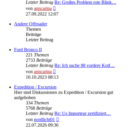
Letzter Beitrag
Re: Großes Problem rote Blink…
Neuester
von
anncarina
Beitrag
27.09.2022 12:07
Andere Offroader
Themen
Beiträge
Letzter Beitrag
Ford Bronco II
221
Themen
2733
Beiträge
Letzter Beitrag
Re: Ich suche 88 vordere Kotf…
Neuester
von
anncarina
Beitrag
10.10.2023 08:13
Expedition / Excursion
Hier sind Diskussionen zu Expedition / Excursion gut
aufgehoben
334
Themen
5768
Beiträge
Letzter Beitrag
Re: Us Importeur zertifiziert…
Neuester
von
nordlicht01
Beitrag
22.07.2026 09:36