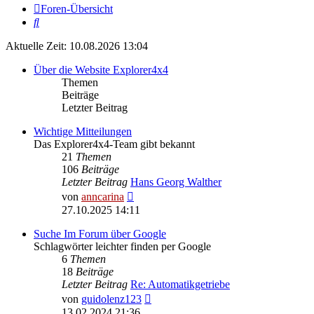
Foren-Übersicht
Suche
Aktuelle Zeit: 10.08.2026 13:04
Über die Website Explorer4x4
Themen
Beiträge
Letzter Beitrag
Wichtige Mitteilungen
Das Explorer4x4-Team gibt bekannt
21
Themen
106
Beiträge
Letzter Beitrag
Hans Georg Walther
Neuester
von
anncarina
Beitrag
27.10.2025 14:11
Suche Im Forum über Google
Schlagwörter leichter finden per Google
6
Themen
18
Beiträge
Letzter Beitrag
Re: Automatikgetriebe
Neuester
von
guidolenz123
Beitrag
13.02.2024 21:36