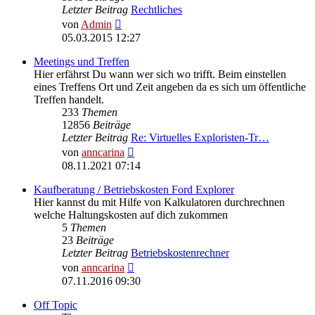
Letzter Beitrag
Rechtliches
Neuester
von
Admin
Beitrag
05.03.2015 12:27
Meetings und Treffen
Hier erfährst Du wann wer sich wo trifft. Beim einstellen
eines Treffens Ort und Zeit angeben da es sich um öffentliche
Treffen handelt.
233
Themen
12856
Beiträge
Letzter Beitrag
Re: Virtuelles Exploristen-Tr…
Neuester
von
anncarina
Beitrag
08.11.2021 07:14
Kaufberatung / Betriebskosten Ford Explorer
Hier kannst du mit Hilfe von Kalkulatoren durchrechnen
welche Haltungskosten auf dich zukommen
5
Themen
23
Beiträge
Letzter Beitrag
Betriebskostenrechner
Neuester
von
anncarina
Beitrag
07.11.2016 09:30
Off Topic