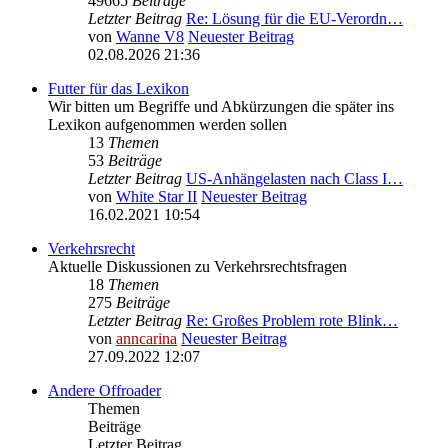
49665
Beiträge
Letzter Beitrag
Re: Lösung für die EU‑Verordn…
von
Wanne V8
Neuester Beitrag
02.08.2026 21:36
Futter für das Lexikon
Wir bitten um Begriffe und Abkürzungen die später ins
Lexikon aufgenommen werden sollen
13
Themen
53
Beiträge
Letzter Beitrag
US-Anhängelasten nach Class I…
von
White Star II
Neuester Beitrag
16.02.2021 10:54
Verkehrsrecht
Aktuelle Diskussionen zu Verkehrsrechtsfragen
18
Themen
275
Beiträge
Letzter Beitrag
Re: Großes Problem rote Blink…
von
anncarina
Neuester Beitrag
27.09.2022 12:07
Andere Offroader
Themen
Beiträge
Letzter Beitrag