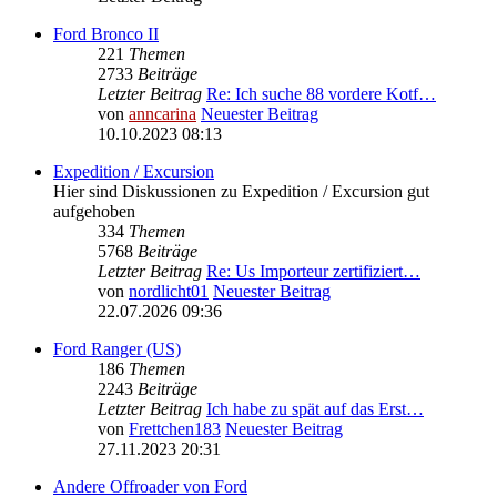
Ford Bronco II
221
Themen
2733
Beiträge
Letzter Beitrag
Re: Ich suche 88 vordere Kotf…
von
anncarina
Neuester Beitrag
10.10.2023 08:13
Expedition / Excursion
Hier sind Diskussionen zu Expedition / Excursion gut
aufgehoben
334
Themen
5768
Beiträge
Letzter Beitrag
Re: Us Importeur zertifiziert…
von
nordlicht01
Neuester Beitrag
22.07.2026 09:36
Ford Ranger (US)
186
Themen
2243
Beiträge
Letzter Beitrag
Ich habe zu spät auf das Erst…
von
Frettchen183
Neuester Beitrag
27.11.2023 20:31
Andere Offroader von Ford