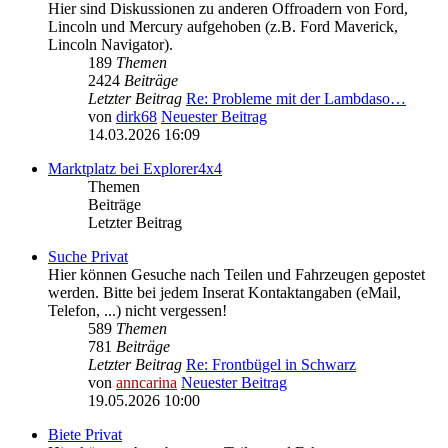
Hier sind Diskussionen zu anderen Offroadern von Ford,
Lincoln und Mercury aufgehoben (z.B. Ford Maverick,
Lincoln Navigator).
189
Themen
2424
Beiträge
Letzter Beitrag
Re: Probleme mit der Lambdaso…
von
dirk68
Neuester Beitrag
14.03.2026 16:09
Marktplatz bei Explorer4x4
Themen
Beiträge
Letzter Beitrag
Suche Privat
Hier können Gesuche nach Teilen und Fahrzeugen gepostet
werden. Bitte bei jedem Inserat Kontaktangaben (eMail,
Telefon, ...) nicht vergessen!
589
Themen
781
Beiträge
Letzter Beitrag
Re: Frontbügel in Schwarz
von
anncarina
Neuester Beitrag
19.05.2026 10:00
Biete Privat