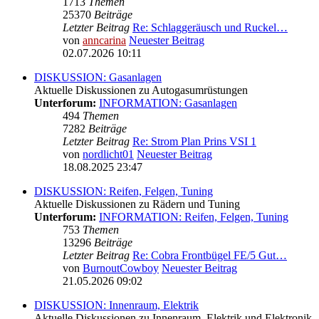
1713
Themen
25370
Beiträge
Letzter Beitrag
Re: Schlaggeräusch und Ruckel…
von
anncarina
Neuester Beitrag
02.07.2026 10:11
DISKUSSION: Gasanlagen
Aktuelle Diskussionen zu Autogasumrüstungen
Unterforum:
INFORMATION: Gasanlagen
494
Themen
7282
Beiträge
Letzter Beitrag
Re: Strom Plan Prins VSI 1
von
nordlicht01
Neuester Beitrag
18.08.2025 23:47
DISKUSSION: Reifen, Felgen, Tuning
Aktuelle Diskussionen zu Rädern und Tuning
Unterforum:
INFORMATION: Reifen, Felgen, Tuning
753
Themen
13296
Beiträge
Letzter Beitrag
Re: Cobra Frontbügel FE/5 Gut…
von
BurnoutCowboy
Neuester Beitrag
21.05.2026 09:02
DISKUSSION: Innenraum, Elektrik
Aktuelle Diskussionen zu Innenraum, Elektrik und Elektronik