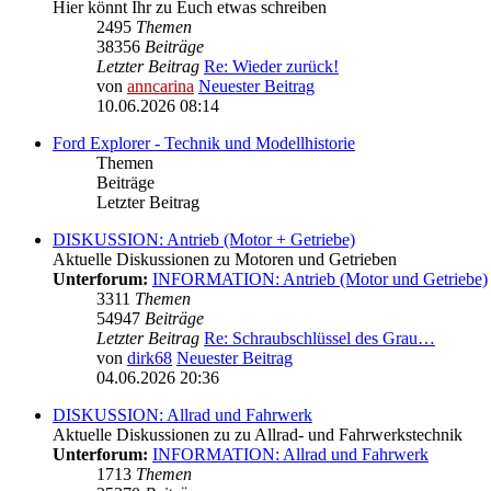
Hier könnt Ihr zu Euch etwas schreiben
2495
Themen
38356
Beiträge
Letzter Beitrag
Re: Wieder zurück!
von
anncarina
Neuester Beitrag
10.06.2026 08:14
Ford Explorer - Technik und Modellhistorie
Themen
Beiträge
Letzter Beitrag
DISKUSSION: Antrieb (Motor + Getriebe)
Aktuelle Diskussionen zu Motoren und Getrieben
Unterforum:
INFORMATION: Antrieb (Motor und Getriebe)
3311
Themen
54947
Beiträge
Letzter Beitrag
Re: Schraubschlüssel des Grau…
von
dirk68
Neuester Beitrag
04.06.2026 20:36
DISKUSSION: Allrad und Fahrwerk
Aktuelle Diskussionen zu zu Allrad- und Fahrwerkstechnik
Unterforum:
INFORMATION: Allrad und Fahrwerk
1713
Themen