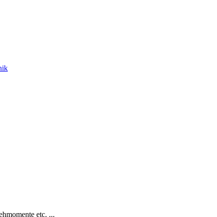
nik
hmomente etc. ...