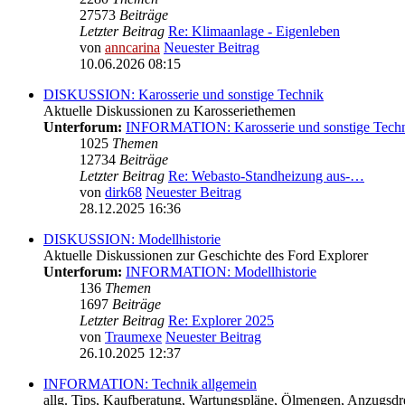
27573
Beiträge
Letzter Beitrag
Re: Klimaanlage - Eigenleben
von
anncarina
Neuester Beitrag
10.06.2026 08:15
DISKUSSION: Karosserie und sonstige Technik
Aktuelle Diskussionen zu Karosseriethemen
Unterforum:
INFORMATION: Karosserie und sonstige Tech
1025
Themen
12734
Beiträge
Letzter Beitrag
Re: Webasto-Standheizung aus-…
von
dirk68
Neuester Beitrag
28.12.2025 16:36
DISKUSSION: Modellhistorie
Aktuelle Diskussionen zur Geschichte des Ford Explorer
Unterforum:
INFORMATION: Modellhistorie
136
Themen
1697
Beiträge
Letzter Beitrag
Re: Explorer 2025
von
Traumexe
Neuester Beitrag
26.10.2025 12:37
INFORMATION: Technik allgemein
allg. Tips, Kaufberatung, Wartungspläne, Ölmengen, Anzugsdre