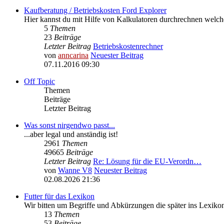
Kaufberatung / Betriebskosten Ford Explorer
Hier kannst du mit Hilfe von Kalkulatoren durchrechnen welc
5
Themen
23
Beiträge
Letzter Beitrag
Betriebskostenrechner
von
anncarina
Neuester Beitrag
07.11.2016 09:30
Off Topic
Themen
Beiträge
Letzter Beitrag
Was sonst nirgendwo passt...
...aber legal und anständig ist!
2961
Themen
49665
Beiträge
Letzter Beitrag
Re: Lösung für die EU‑Verordn…
von
Wanne V8
Neuester Beitrag
02.08.2026 21:36
Futter für das Lexikon
Wir bitten um Begriffe und Abkürzungen die später ins Lexik
13
Themen
53
Beiträge