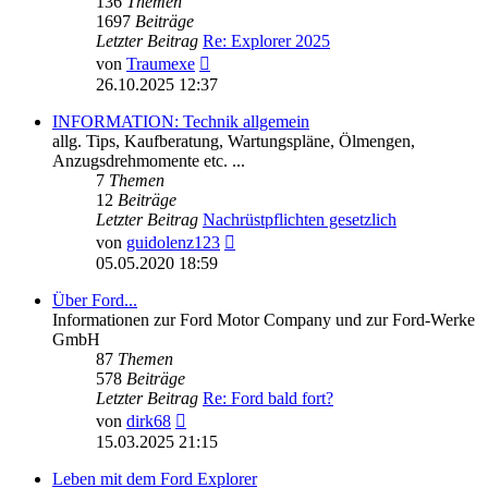
136
Themen
1697
Beiträge
Letzter Beitrag
Re: Explorer 2025
Neuester
von
Traumexe
Beitrag
26.10.2025 12:37
INFORMATION: Technik allgemein
allg. Tips, Kaufberatung, Wartungspläne, Ölmengen,
Anzugsdrehmomente etc. ...
7
Themen
12
Beiträge
Letzter Beitrag
Nachrüstpflichten gesetzlich
Neuester
von
guidolenz123
Beitrag
05.05.2020 18:59
Über Ford...
Informationen zur Ford Motor Company und zur Ford-Werke
GmbH
87
Themen
578
Beiträge
Letzter Beitrag
Re: Ford bald fort?
Neuester
von
dirk68
Beitrag
15.03.2025 21:15
Leben mit dem Ford Explorer