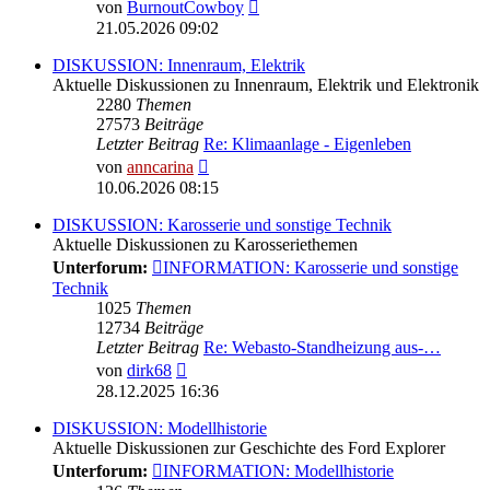
Neuester
von
BurnoutCowboy
Beitrag
21.05.2026 09:02
DISKUSSION: Innenraum, Elektrik
Aktuelle Diskussionen zu Innenraum, Elektrik und Elektronik
2280
Themen
27573
Beiträge
Letzter Beitrag
Re: Klimaanlage - Eigenleben
Neuester
von
anncarina
Beitrag
10.06.2026 08:15
DISKUSSION: Karosserie und sonstige Technik
Aktuelle Diskussionen zu Karosseriethemen
Unterforum:
INFORMATION: Karosserie und sonstige
Technik
1025
Themen
12734
Beiträge
Letzter Beitrag
Re: Webasto-Standheizung aus-…
Neuester
von
dirk68
Beitrag
28.12.2025 16:36
DISKUSSION: Modellhistorie
Aktuelle Diskussionen zur Geschichte des Ford Explorer
Unterforum:
INFORMATION: Modellhistorie