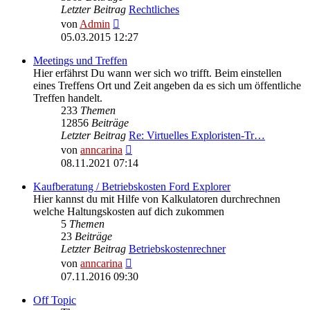
Letzter Beitrag
Rechtliches
Neuester
von
Admin
Beitrag
05.03.2015 12:27
Meetings und Treffen
Hier erfährst Du wann wer sich wo trifft. Beim einstellen
eines Treffens Ort und Zeit angeben da es sich um öffentliche
Treffen handelt.
233
Themen
12856
Beiträge
Letzter Beitrag
Re: Virtuelles Exploristen-Tr…
Neuester
von
anncarina
Beitrag
08.11.2021 07:14
Kaufberatung / Betriebskosten Ford Explorer
Hier kannst du mit Hilfe von Kalkulatoren durchrechnen
welche Haltungskosten auf dich zukommen
5
Themen
23
Beiträge
Letzter Beitrag
Betriebskostenrechner
Neuester
von
anncarina
Beitrag
07.11.2016 09:30
Off Topic