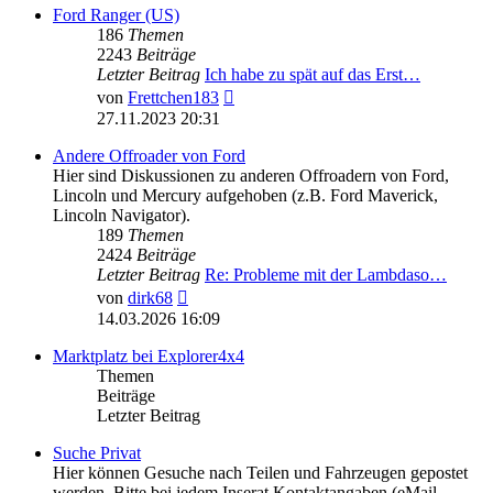
Ford Ranger (US)
186
Themen
2243
Beiträge
Letzter Beitrag
Ich habe zu spät auf das Erst…
Neuester
von
Frettchen183
Beitrag
27.11.2023 20:31
Andere Offroader von Ford
Hier sind Diskussionen zu anderen Offroadern von Ford,
Lincoln und Mercury aufgehoben (z.B. Ford Maverick,
Lincoln Navigator).
189
Themen
2424
Beiträge
Letzter Beitrag
Re: Probleme mit der Lambdaso…
Neuester
von
dirk68
Beitrag
14.03.2026 16:09
Marktplatz bei Explorer4x4
Themen
Beiträge
Letzter Beitrag
Suche Privat
Hier können Gesuche nach Teilen und Fahrzeugen gepostet
werden. Bitte bei jedem Inserat Kontaktangaben (eMail,