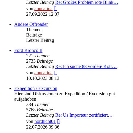
Letzter Beitrag
Re: Großes Problem rote Blink…
Neuester
von
anncarina
Beitrag
27.09.2022 12:07
Andere Offroader
Themen
Beiträge
Letzter Beitrag
Ford Bronco II
221
Themen
2733
Beiträge
Letzter Beitrag
Re: Ich suche 88 vordere Kotf…
Neuester
von
anncarina
Beitrag
10.10.2023 08:13
Expedition / Excursion
Hier sind Diskussionen zu Expedition / Excursion gut
aufgehoben
334
Themen
5768
Beiträge
Letzter Beitrag
Re: Us Importeur zertifiziert…
Neuester
von
nordlicht01
Beitrag
22.07.2026 09:36