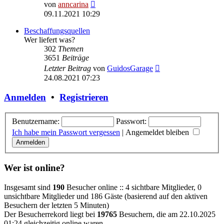
Neuester
von
anncarina
Beitrag
09.11.2021 10:29
Beschaffungsquellen
Wer liefert was?
302
Themen
3651
Beiträge
Neuester
Letzter Beitrag
von
GuidosGarage
Beitrag
24.08.2021 07:23
Anmelden
•
Registrieren
Benutzername:
Passwort:
Ich habe mein Passwort vergessen
|
Angemeldet bleiben
Wer ist online?
Insgesamt sind
190
Besucher online :: 4 sichtbare Mitglieder, 0
unsichtbare Mitglieder und 186 Gäste (basierend auf den aktiven
Besuchern der letzten 5 Minuten)
Der Besucherrekord liegt bei
19765
Besuchern, die am 22.10.2025
01:24 gleichzeitig online waren.