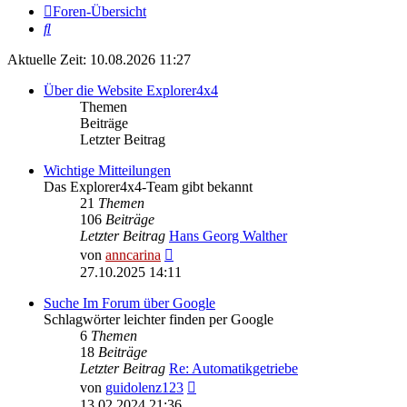
Foren-Übersicht
Suche
Aktuelle Zeit: 10.08.2026 11:27
Über die Website Explorer4x4
Themen
Beiträge
Letzter Beitrag
Wichtige Mitteilungen
Das Explorer4x4-Team gibt bekannt
21
Themen
106
Beiträge
Letzter Beitrag
Hans Georg Walther
Neuester
von
anncarina
Beitrag
27.10.2025 14:11
Suche Im Forum über Google
Schlagwörter leichter finden per Google
6
Themen
18
Beiträge
Letzter Beitrag
Re: Automatikgetriebe
Neuester
von
guidolenz123
Beitrag
13.02.2024 21:36