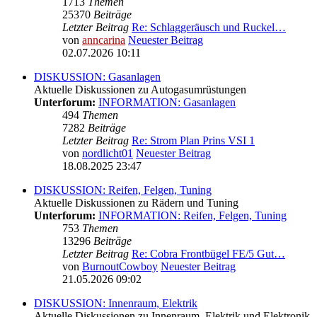
1713
Themen
25370
Beiträge
Letzter Beitrag
Re: Schlaggeräusch und Ruckel…
von
anncarina
Neuester Beitrag
02.07.2026 10:11
DISKUSSION: Gasanlagen
Aktuelle Diskussionen zu Autogasumrüstungen
Unterforum:
INFORMATION: Gasanlagen
494
Themen
7282
Beiträge
Letzter Beitrag
Re: Strom Plan Prins VSI 1
von
nordlicht01
Neuester Beitrag
18.08.2025 23:47
DISKUSSION: Reifen, Felgen, Tuning
Aktuelle Diskussionen zu Rädern und Tuning
Unterforum:
INFORMATION: Reifen, Felgen, Tuning
753
Themen
13296
Beiträge
Letzter Beitrag
Re: Cobra Frontbügel FE/5 Gut…
von
BurnoutCowboy
Neuester Beitrag
21.05.2026 09:02
DISKUSSION: Innenraum, Elektrik
Aktuelle Diskussionen zu Innenraum, Elektrik und Elektronik