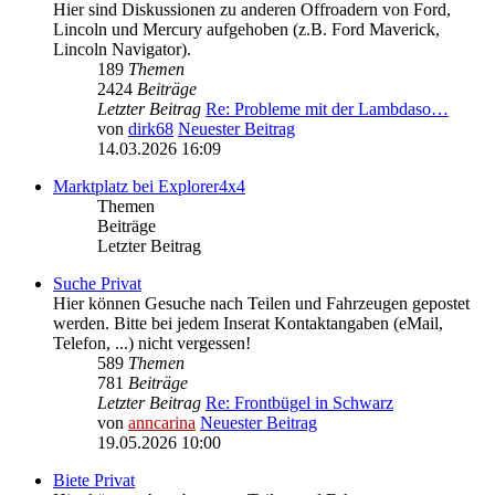
Hier sind Diskussionen zu anderen Offroadern von Ford,
Lincoln und Mercury aufgehoben (z.B. Ford Maverick,
Lincoln Navigator).
189
Themen
2424
Beiträge
Letzter Beitrag
Re: Probleme mit der Lambdaso…
von
dirk68
Neuester Beitrag
14.03.2026 16:09
Marktplatz bei Explorer4x4
Themen
Beiträge
Letzter Beitrag
Suche Privat
Hier können Gesuche nach Teilen und Fahrzeugen gepostet
werden. Bitte bei jedem Inserat Kontaktangaben (eMail,
Telefon, ...) nicht vergessen!
589
Themen
781
Beiträge
Letzter Beitrag
Re: Frontbügel in Schwarz
von
anncarina
Neuester Beitrag
19.05.2026 10:00
Biete Privat