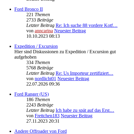
Ford Bronco II
221
Themen
2733
Beiträge
Letzter Beitrag
Re: Ich suche 88 vordere Kotf…
von
anncarina
Neuester Beitrag
10.10.2023 08:13
Expedition / Excursion
Hier sind Diskussionen zu Expedition / Excursion gut
aufgehoben
334
Themen
5768
Beiträge
Letzter Beitrag
Re: Us Importeur zertifiziert…
von
nordlicht01
Neuester Beitrag
22.07.2026 09:36
Ford Ranger (US)
186
Themen
2243
Beiträge
Letzter Beitrag
Ich habe zu spät auf das Erst…
von
Frettchen183
Neuester Beitrag
27.11.2023 20:31
Andere Offroader von Ford