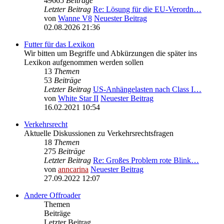
49665
Beiträge
Letzter Beitrag
Re: Lösung für die EU‑Verordn…
von
Wanne V8
Neuester Beitrag
02.08.2026 21:36
Futter für das Lexikon
Wir bitten um Begriffe und Abkürzungen die später ins
Lexikon aufgenommen werden sollen
13
Themen
53
Beiträge
Letzter Beitrag
US-Anhängelasten nach Class I…
von
White Star II
Neuester Beitrag
16.02.2021 10:54
Verkehrsrecht
Aktuelle Diskussionen zu Verkehrsrechtsfragen
18
Themen
275
Beiträge
Letzter Beitrag
Re: Großes Problem rote Blink…
von
anncarina
Neuester Beitrag
27.09.2022 12:07
Andere Offroader
Themen
Beiträge
Letzter Beitrag