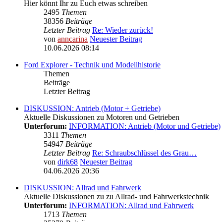
Hier könnt Ihr zu Euch etwas schreiben
2495
Themen
38356
Beiträge
Letzter Beitrag
Re: Wieder zurück!
von
anncarina
Neuester Beitrag
10.06.2026 08:14
Ford Explorer - Technik und Modellhistorie
Themen
Beiträge
Letzter Beitrag
DISKUSSION: Antrieb (Motor + Getriebe)
Aktuelle Diskussionen zu Motoren und Getrieben
Unterforum:
INFORMATION: Antrieb (Motor und Getriebe)
3311
Themen
54947
Beiträge
Letzter Beitrag
Re: Schraubschlüssel des Grau…
von
dirk68
Neuester Beitrag
04.06.2026 20:36
DISKUSSION: Allrad und Fahrwerk
Aktuelle Diskussionen zu zu Allrad- und Fahrwerkstechnik
Unterforum:
INFORMATION: Allrad und Fahrwerk
1713
Themen