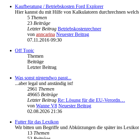
Kaufberatung / Betriebskosten Ford Explorer
Hier kannst du mit Hilfe von Kalkulatoren durchrechnen welc
5
Themen
23
Beiträge
Letzter Beitrag
Betriebskostenrechner
von
anncarina
Neuester Beitrag
07.11.2016 09:30
Off Topic
Themen
Beiträge
Letzter Beitrag
Was sonst nirgendwo passt...
...aber legal und anständig ist!
2961
Themen
49665
Beiträge
Letzter Beitrag
Re: Lösung für die EU‑Verordn…
von
Wanne V8
Neuester Beitrag
02.08.2026 21:36
Futter für das Lexikon
Wir bitten um Begriffe und Abkürzungen die später ins Lexik
13
Themen
53
Beiträge