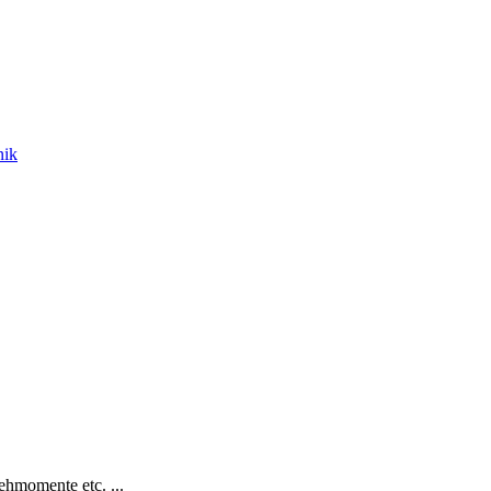
nik
hmomente etc. ...