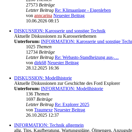
27573
Beiträge
Letzter Beitrag
Re: Klimaanlage - Eigenleben
von
anncarina
Neuester Beitrag
10.06.2026 08:15
DISKUSSION: Karosserie und sonstige Technik
Aktuelle Diskussionen zu Karosseriethemen
Unterforum:
INFORMATION: Karosserie und sonstige Tech
1025
Themen
12734
Beiträge
Letzter Beitrag
Re: Webasto-Standheizung aus-…
von
dirk68
Neuester Beitrag
28.12.2025 16:36
DISKUSSION: Modellhistorie
Aktuelle Diskussionen zur Geschichte des Ford Explorer
Unterforum:
INFORMATION: Modellhistorie
136
Themen
1697
Beiträge
Letzter Beitrag
Re: Explorer 2025
von
Traumexe
Neuester Beitrag
26.10.2025 12:37
INFORMATION: Technik allgemein
allg. Tips, Kaufberatung, Wartungspläne, Ölmengen, Anzugsdre