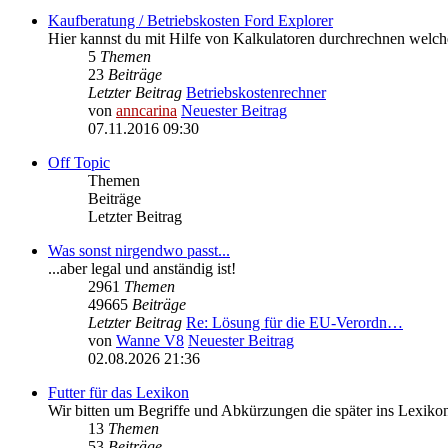
Kaufberatung / Betriebskosten Ford Explorer
Hier kannst du mit Hilfe von Kalkulatoren durchrechnen welc
5
Themen
23
Beiträge
Letzter Beitrag
Betriebskostenrechner
von
anncarina
Neuester Beitrag
07.11.2016 09:30
Off Topic
Themen
Beiträge
Letzter Beitrag
Was sonst nirgendwo passt...
...aber legal und anständig ist!
2961
Themen
49665
Beiträge
Letzter Beitrag
Re: Lösung für die EU‑Verordn…
von
Wanne V8
Neuester Beitrag
02.08.2026 21:36
Futter für das Lexikon
Wir bitten um Begriffe und Abkürzungen die später ins Lexik
13
Themen
53
Beiträge