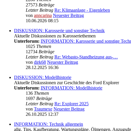
27573
Beiträge
Letzter Beitrag
Re: Klimaanlage - Eigenleben
von
anncarina
Neuester Beitrag
10.06.2026 08:15
DISKUSSION: Karosserie und sonstige Technik
Aktuelle Diskussionen zu Karosseriethemen
Unterforum:
INFORMATION: Karosserie und sonstige Tech
1025
Themen
12734
Beiträge
Letzter Beitrag
Re: Webasto-Standheizung aus-…
von
dirk68
Neuester Beitrag
28.12.2025 16:36
DISKUSSION: Modellhistorie
Aktuelle Diskussionen zur Geschichte des Ford Explorer
Unterforum:
INFORMATION: Modellhistorie
136
Themen
1697
Beiträge
Letzter Beitrag
Re: Explorer 2025
von
Traumexe
Neuester Beitrag
26.10.2025 12:37
INFORMATION: Technik allgemein
allg. Tips, Kaufberatung, Wartungspläne, Ölmengen, Anzugsdre