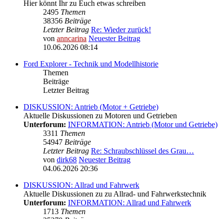
Hier könnt Ihr zu Euch etwas schreiben
2495
Themen
38356
Beiträge
Letzter Beitrag
Re: Wieder zurück!
von
anncarina
Neuester Beitrag
10.06.2026 08:14
Ford Explorer - Technik und Modellhistorie
Themen
Beiträge
Letzter Beitrag
DISKUSSION: Antrieb (Motor + Getriebe)
Aktuelle Diskussionen zu Motoren und Getrieben
Unterforum:
INFORMATION: Antrieb (Motor und Getriebe)
3311
Themen
54947
Beiträge
Letzter Beitrag
Re: Schraubschlüssel des Grau…
von
dirk68
Neuester Beitrag
04.06.2026 20:36
DISKUSSION: Allrad und Fahrwerk
Aktuelle Diskussionen zu zu Allrad- und Fahrwerkstechnik
Unterforum:
INFORMATION: Allrad und Fahrwerk
1713
Themen