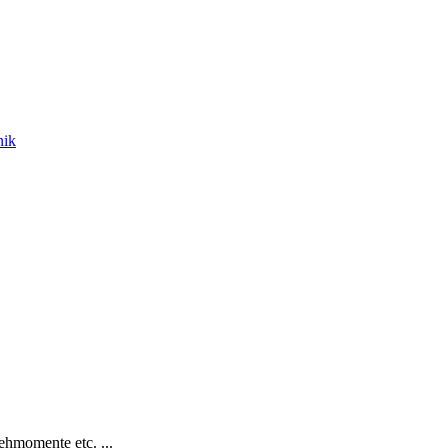
nik
hmomente etc. ...