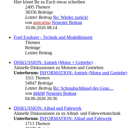
Hier könnt Ihr zu Euch etwas schreiben
2495
Themen
38356
Beiträge
Letzter Beitrag
Re: Wieder zurück!
von
anncarina
Neuester Beitrag
10.06.2026 08:14
Ford Explorer - Technik und Modellhistorie
Themen
Beiträge
Letzter Beitrag
DISKUSSION: Antrieb (Motor + Getriebe)
Aktuelle Diskussionen zu Motoren und Getrieben
Unterforum:
INFORMATION: Antrieb (Motor und Getriebe)
3311
Themen
54947
Beiträge
Letzter Beitrag
Re: Schraubschlüssel des Grau…
von
dirk68
Neuester Beitrag
04.06.2026 20:36
DISKUSSION: Allrad und Fahrwerk
Aktuelle Diskussionen zu zu Allrad- und Fahrwerkstechnik
Unterforum:
INFORMATION: Allrad und Fahrwerk
1713
Themen