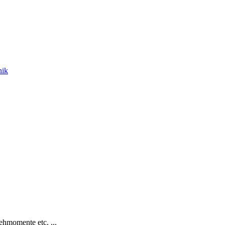
nik
hmomente etc. ...