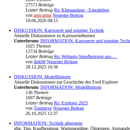
27573
Beiträge
Letzter Beitrag
Re: Klimaanlage - Eigenleben
von
anncarina
Neuester Beitrag
10.06.2026 08:15
DISKUSSION: Karosserie und sonstige Technik
Aktuelle Diskussionen zu Karosseriethemen
Unterforum:
INFORMATION: Karosserie und sonstige Tech
1025
Themen
12734
Beiträge
Letzter Beitrag
Re: Webasto-Standheizung aus-…
von
dirk68
Neuester Beitrag
28.12.2025 16:36
DISKUSSION: Modellhistorie
Aktuelle Diskussionen zur Geschichte des Ford Explorer
Unterforum:
INFORMATION: Modellhistorie
136
Themen
1697
Beiträge
Letzter Beitrag
Re: Explorer 2025
von
Traumexe
Neuester Beitrag
26.10.2025 12:37
INFORMATION: Technik allgemein
allg. Tips, Kaufberatung, Wartungspläne, Ölmengen, Anzugsdre