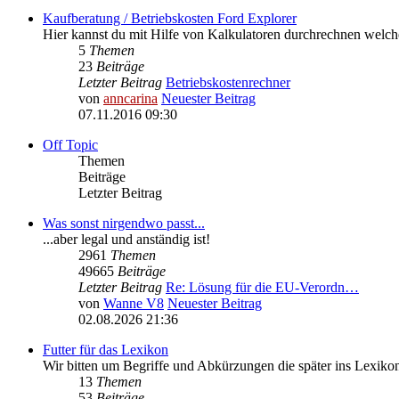
Kaufberatung / Betriebskosten Ford Explorer
Hier kannst du mit Hilfe von Kalkulatoren durchrechnen welc
5
Themen
23
Beiträge
Letzter Beitrag
Betriebskostenrechner
von
anncarina
Neuester Beitrag
07.11.2016 09:30
Off Topic
Themen
Beiträge
Letzter Beitrag
Was sonst nirgendwo passt...
...aber legal und anständig ist!
2961
Themen
49665
Beiträge
Letzter Beitrag
Re: Lösung für die EU‑Verordn…
von
Wanne V8
Neuester Beitrag
02.08.2026 21:36
Futter für das Lexikon
Wir bitten um Begriffe und Abkürzungen die später ins Lexik
13
Themen
53
Beiträge