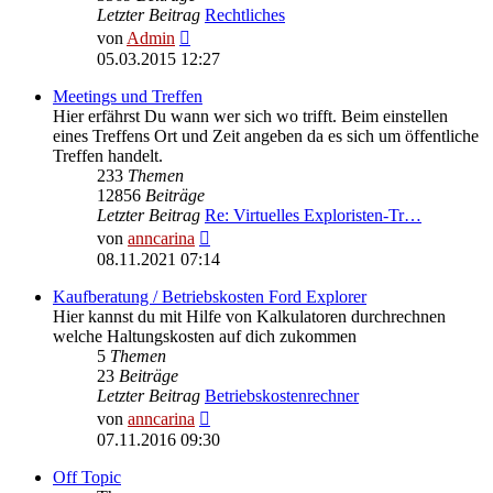
Letzter Beitrag
Rechtliches
Neuester
von
Admin
Beitrag
05.03.2015 12:27
Meetings und Treffen
Hier erfährst Du wann wer sich wo trifft. Beim einstellen
eines Treffens Ort und Zeit angeben da es sich um öffentliche
Treffen handelt.
233
Themen
12856
Beiträge
Letzter Beitrag
Re: Virtuelles Exploristen-Tr…
Neuester
von
anncarina
Beitrag
08.11.2021 07:14
Kaufberatung / Betriebskosten Ford Explorer
Hier kannst du mit Hilfe von Kalkulatoren durchrechnen
welche Haltungskosten auf dich zukommen
5
Themen
23
Beiträge
Letzter Beitrag
Betriebskostenrechner
Neuester
von
anncarina
Beitrag
07.11.2016 09:30
Off Topic