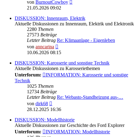
Neuester
von
BurnoutCowboy
Beitrag
21.05.2026 09:02
DISKUSSION: Innenraum, Elektrik
Aktuelle Diskussionen zu Innenraum, Elektrik und Elektronik
2280
Themen
27573
Beiträge
Letzter Beitrag
Re: Klimaanlage - Eigenleben
Neuester
von
anncarina
Beitrag
10.06.2026 08:15
DISKUSSION: Karosserie und sonstige Technik
Aktuelle Diskussionen zu Karosseriethemen
Unterforum:
INFORMATION: Karosserie und sonstige
Technik
1025
Themen
12734
Beiträge
Letzter Beitrag
Re: Webasto-Standheizung aus-…
Neuester
von
dirk68
Beitrag
28.12.2025 16:36
DISKUSSION: Modellhistorie
Aktuelle Diskussionen zur Geschichte des Ford Explorer
Unterforum:
INFORMATION: Modellhistorie