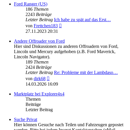
Ford Ranger (US)
186
Themen
2243
Beiträge
Letzter Beitrag
Ich habe zu spät auf das Erst…
Neuester
von
Frettchen183
Beitrag
27.11.2023 20:31
Andere Offroader von Ford
Hier sind Diskussionen zu anderen Offroadern von Ford,
Lincoln und Mercury aufgehoben (z.B. Ford Maverick,
Lincoln Navigator).
189
Themen
2424
Beiträge
Letzter Beitrag
Re: Probleme mit der Lambdaso…
Neuester
von
dirk68
Beitrag
14.03.2026 16:09
Marktplatz bei Explorer4x4
Themen
Beiträge
Letzter Beitrag
Suche Privat
Hier können Gesuche nach Teilen und Fahrzeugen gepostet
werden. Bitte bei jedem Inserat Kontaktangaben (eMail,