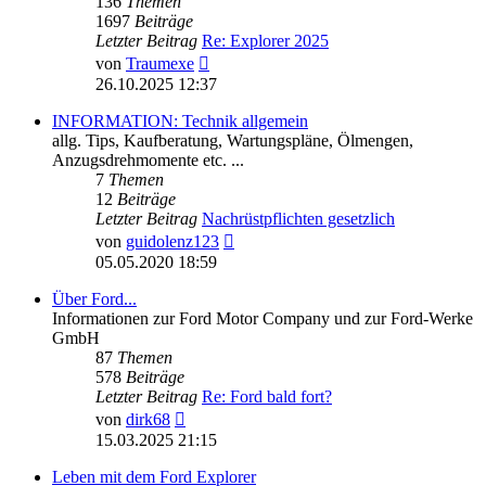
136
Themen
1697
Beiträge
Letzter Beitrag
Re: Explorer 2025
Neuester
von
Traumexe
Beitrag
26.10.2025 12:37
INFORMATION: Technik allgemein
allg. Tips, Kaufberatung, Wartungspläne, Ölmengen,
Anzugsdrehmomente etc. ...
7
Themen
12
Beiträge
Letzter Beitrag
Nachrüstpflichten gesetzlich
Neuester
von
guidolenz123
Beitrag
05.05.2020 18:59
Über Ford...
Informationen zur Ford Motor Company und zur Ford-Werke
GmbH
87
Themen
578
Beiträge
Letzter Beitrag
Re: Ford bald fort?
Neuester
von
dirk68
Beitrag
15.03.2025 21:15
Leben mit dem Ford Explorer