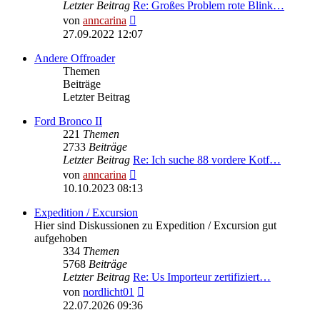
Letzter Beitrag
Re: Großes Problem rote Blink…
Neuester
von
anncarina
Beitrag
27.09.2022 12:07
Andere Offroader
Themen
Beiträge
Letzter Beitrag
Ford Bronco II
221
Themen
2733
Beiträge
Letzter Beitrag
Re: Ich suche 88 vordere Kotf…
Neuester
von
anncarina
Beitrag
10.10.2023 08:13
Expedition / Excursion
Hier sind Diskussionen zu Expedition / Excursion gut
aufgehoben
334
Themen
5768
Beiträge
Letzter Beitrag
Re: Us Importeur zertifiziert…
Neuester
von
nordlicht01
Beitrag
22.07.2026 09:36