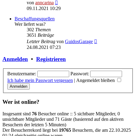
Neuester
von
anncarina
Beitrag
09.11.2021 10:29
Beschaffungsquellen
Wer liefert was?
302
Themen
3651
Beiträge
Neuester
Letzter Beitrag
von
GuidosGarage
Beitrag
24.08.2021 07:23
Anmelden
•
Registrieren
Benutzername:
Passwort:
Ich habe mein Passwort vergessen
|
Angemeldet bleiben
Wer ist online?
Insgesamt sind
76
Besucher online :: 5 sichtbare Mitglieder, 0
unsichtbare Mitglieder und 71 Gäste (basierend auf den aktiven
Besuchern der letzten 5 Minuten)
Der Besucherrekord liegt bei
19765
Besuchern, die am 22.10.2025
01:24 gleichzeitig online waren.