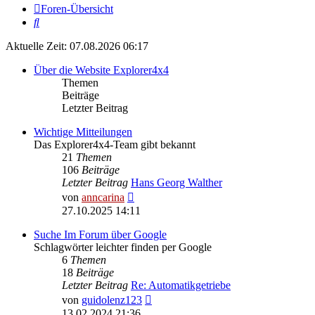
Foren-Übersicht
Suche
Aktuelle Zeit: 07.08.2026 06:17
Über die Website Explorer4x4
Themen
Beiträge
Letzter Beitrag
Wichtige Mitteilungen
Das Explorer4x4-Team gibt bekannt
21
Themen
106
Beiträge
Letzter Beitrag
Hans Georg Walther
Neuester
von
anncarina
Beitrag
27.10.2025 14:11
Suche Im Forum über Google
Schlagwörter leichter finden per Google
6
Themen
18
Beiträge
Letzter Beitrag
Re: Automatikgetriebe
Neuester
von
guidolenz123
Beitrag
13.02.2024 21:36