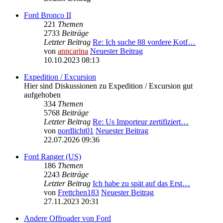
Ford Bronco II
221
Themen
2733
Beiträge
Letzter Beitrag
Re: Ich suche 88 vordere Kotf…
von
anncarina
Neuester Beitrag
10.10.2023 08:13
Expedition / Excursion
Hier sind Diskussionen zu Expedition / Excursion gut
aufgehoben
334
Themen
5768
Beiträge
Letzter Beitrag
Re: Us Importeur zertifiziert…
von
nordlicht01
Neuester Beitrag
22.07.2026 09:36
Ford Ranger (US)
186
Themen
2243
Beiträge
Letzter Beitrag
Ich habe zu spät auf das Erst…
von
Frettchen183
Neuester Beitrag
27.11.2023 20:31
Andere Offroader von Ford