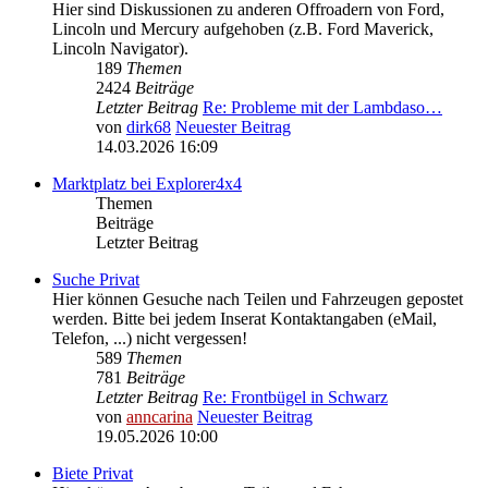
Hier sind Diskussionen zu anderen Offroadern von Ford,
Lincoln und Mercury aufgehoben (z.B. Ford Maverick,
Lincoln Navigator).
189
Themen
2424
Beiträge
Letzter Beitrag
Re: Probleme mit der Lambdaso…
von
dirk68
Neuester Beitrag
14.03.2026 16:09
Marktplatz bei Explorer4x4
Themen
Beiträge
Letzter Beitrag
Suche Privat
Hier können Gesuche nach Teilen und Fahrzeugen gepostet
werden. Bitte bei jedem Inserat Kontaktangaben (eMail,
Telefon, ...) nicht vergessen!
589
Themen
781
Beiträge
Letzter Beitrag
Re: Frontbügel in Schwarz
von
anncarina
Neuester Beitrag
19.05.2026 10:00
Biete Privat