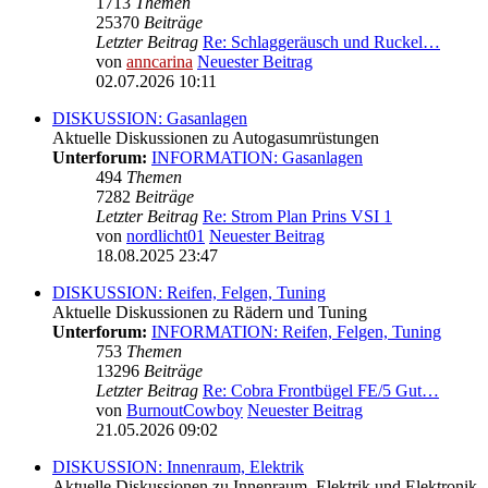
1713
Themen
25370
Beiträge
Letzter Beitrag
Re: Schlaggeräusch und Ruckel…
von
anncarina
Neuester Beitrag
02.07.2026 10:11
DISKUSSION: Gasanlagen
Aktuelle Diskussionen zu Autogasumrüstungen
Unterforum:
INFORMATION: Gasanlagen
494
Themen
7282
Beiträge
Letzter Beitrag
Re: Strom Plan Prins VSI 1
von
nordlicht01
Neuester Beitrag
18.08.2025 23:47
DISKUSSION: Reifen, Felgen, Tuning
Aktuelle Diskussionen zu Rädern und Tuning
Unterforum:
INFORMATION: Reifen, Felgen, Tuning
753
Themen
13296
Beiträge
Letzter Beitrag
Re: Cobra Frontbügel FE/5 Gut…
von
BurnoutCowboy
Neuester Beitrag
21.05.2026 09:02
DISKUSSION: Innenraum, Elektrik
Aktuelle Diskussionen zu Innenraum, Elektrik und Elektronik