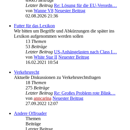
49665
Beiträge
Letzter Beitrag
Re: Lösung für die EU‑Verordn…
von
Wanne V8
Neuester Beitrag
02.08.2026 21:36
Futter für das Lexikon
Wir bitten um Begriffe und Abkürzungen die später ins
Lexikon aufgenommen werden sollen
13
Themen
53
Beiträge
Letzter Beitrag
US-Anhängelasten nach Class I…
von
White Star II
Neuester Beitrag
16.02.2021 10:54
Verkehrsrecht
Aktuelle Diskussionen zu Verkehrsrechtsfragen
18
Themen
275
Beiträge
Letzter Beitrag
Re: Großes Problem rote Blink…
von
anncarina
Neuester Beitrag
27.09.2022 12:07
Andere Offroader
Themen
Beiträge
Letzter Beitrag