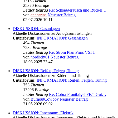
1713
Themen
25370
Beiträge
Letzter Beitrag
Re: Schlaggeräusch und Ruckel…
von
anncarina
Neuester Beitrag
02.07.2026 10:11
DISKUSSION: Gasanlagen
Aktuelle Diskussionen zu Autogasumrüstungen
Unterforum:
INFORMATION: Gasanlagen
494
Themen
7282
Beiträge
Letzter Beitrag
Re: Strom Plan Prins VSI 1
von
nordlicht01
Neuester Beitrag
18.08.2025 23:47
DISKUSSION: Reifen, Felgen, Tuning
Aktuelle Diskussionen zu Rädern und Tuning
Unterforum:
INFORMATION: Reifen, Felgen, Tuning
753
Themen
13296
Beiträge
Letzter Beitrag
Re: Cobra Frontbügel FE/5 Gut…
von
BurnoutCowboy
Neuester Beitrag
21.05.2026 09:02
DISKUSSION: Innenraum, Elektrik
Aktuelle Diskussionen zu Innenraum, Elektrik und Elektronik