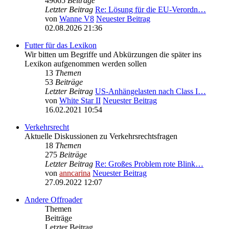
49665
Beiträge
Letzter Beitrag
Re: Lösung für die EU‑Verordn…
von
Wanne V8
Neuester Beitrag
02.08.2026 21:36
Futter für das Lexikon
Wir bitten um Begriffe und Abkürzungen die später ins
Lexikon aufgenommen werden sollen
13
Themen
53
Beiträge
Letzter Beitrag
US-Anhängelasten nach Class I…
von
White Star II
Neuester Beitrag
16.02.2021 10:54
Verkehrsrecht
Aktuelle Diskussionen zu Verkehrsrechtsfragen
18
Themen
275
Beiträge
Letzter Beitrag
Re: Großes Problem rote Blink…
von
anncarina
Neuester Beitrag
27.09.2022 12:07
Andere Offroader
Themen
Beiträge
Letzter Beitrag