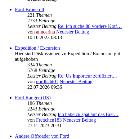
Ford Bronco II
221
Themen
2733
Beiträge
Letzter Beitrag
Re: Ich suche 88 vordere Kotf…
von
anncarina
Neuester Beitrag
10.10.2023 08:13
Expedition / Excursion
Hier sind Diskussionen zu Expedition / Excursion gut
aufgehoben
334
Themen
5768
Beiträge
Letzter Beitrag
Re: Us Importeur zertifiziert…
von
nordlicht01
Neuester Beitrag
22.07.2026 09:36
Ford Ranger (US)
186
Themen
2243
Beiträge
Letzter Beitrag
Ich habe zu spät auf das Erst…
von
Frettchen183
Neuester Beitrag
27.11.2023 20:31
Andere Offroader von Ford