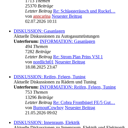
1713
Themen
25370
Beiträge
Letzter Beitrag
Re: Schlaggeräusch und Ruckel…
von
anncarina
Neuester Beitrag
02.07.2026 10:11
DISKUSSION: Gasanlagen
Aktuelle Diskussionen zu Autogasumrüstungen
Unterforum:
INFORMATION: Gasanlagen
494
Themen
7282
Beiträge
Letzter Beitrag
Re: Strom Plan Prins VSI 1
von
nordlicht01
Neuester Beitrag
18.08.2025 23:47
DISKUSSION: Reifen, Felgen, Tuning
Aktuelle Diskussionen zu Rädern und Tuning
Unterforum:
INFORMATION: Reifen, Felgen, Tuning
753
Themen
13296
Beiträge
Letzter Beitrag
Re: Cobra Frontbügel FE/5 Gut…
von
BurnoutCowboy
Neuester Beitrag
21.05.2026 09:02
DISKUSSION: Innenraum, Elektrik
Aktuelle Diskussionen zu Innenraum, Elektrik und Elektronik