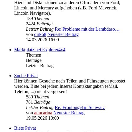
Hier sind Diskussionen zu anderen Offroadern von Ford,
Lincoln und Mercury aufgehoben (z.B. Ford Maverick,
Lincoln Navigator).
189
Themen
2424
Beiträge
Letzter Beitrag
Re: Probleme mit der Lambdaso…
von
dirk68
Neuester Beitrag
14.03.2026 16:09
Marktplatz bei Explorer4x4
Themen
Beiträge
Letzter Beitrag
Suche Privat
Hier können Gesuche nach Teilen und Fahrzeugen gepostet
werden. Bitte bei jedem Inserat Kontaktangaben (eMail,
Telefon, ...) nicht vergessen!
589
Themen
781
Beiträge
Letzter Beitrag
Re: Frontbügel in Schwarz
von
anncarina
Neuester Beitrag
19.05.2026 10:00
Biete Privat