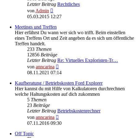
Letzter Beitrag
Rechtliches
Neuester
von
Admin
Beitrag
05.03.2015 12:27
Meetings und Treffen
Hier erfährst Du wann wer sich wo trifft. Beim einstellen
eines Treffens Ort und Zeit angeben da es sich um öffentliche
Treffen handelt.
233
Themen
12856
Beiträge
Letzter Beitrag
Re: Virtuelles Exploristen-Tr…
Neuester
von
anncarina
Beitrag
08.11.2021 07:14
Kaufberatung / Betriebskosten Ford Explorer
Hier kannst du mit Hilfe von Kalkulatoren durchrechnen
welche Haltungskosten auf dich zukommen
5
Themen
23
Beiträge
Letzter Beitrag
Betriebskostenrechner
Neuester
von
anncarina
Beitrag
07.11.2016 09:30
Off Topic