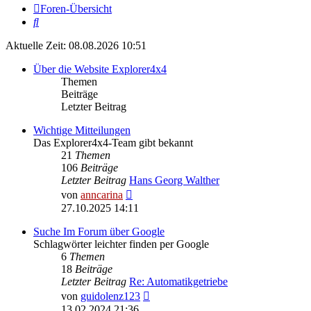
Foren-Übersicht
Suche
Aktuelle Zeit: 08.08.2026 10:51
Über die Website Explorer4x4
Themen
Beiträge
Letzter Beitrag
Wichtige Mitteilungen
Das Explorer4x4-Team gibt bekannt
21
Themen
106
Beiträge
Letzter Beitrag
Hans Georg Walther
Neuester
von
anncarina
Beitrag
27.10.2025 14:11
Suche Im Forum über Google
Schlagwörter leichter finden per Google
6
Themen
18
Beiträge
Letzter Beitrag
Re: Automatikgetriebe
Neuester
von
guidolenz123
Beitrag
13.02.2024 21:36