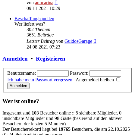
Neuester
von
anncarina
Beitrag
09.11.2021 10:29
Beschaffungsquellen
Wer liefert was?
302
Themen
3651
Beiträge
Neuester
Letzter Beitrag
von
GuidosGarage
Beitrag
24.08.2021 07:23
Anmelden
•
Registrieren
Benutzername:
Passwort:
Ich habe mein Passwort vergessen
|
Angemeldet bleiben
Wer ist online?
Insgesamt sind
103
Besucher online :: 5 sichtbare Mitglieder, 0
unsichtbare Mitglieder und 98 Gäste (basierend auf den aktiven
Besuchern der letzten 5 Minuten)
Der Besucherrekord liegt bei
19765
Besuchern, die am 22.10.2025
01:24 gleichzeitig online waren.