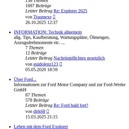
136
Themen
1697
Beiträge
Letzter Beitrag
Re: Explorer 2025
Neuester
von
Traumexe
Beitrag
26.10.2025 12:37
INFORMATION: Technik allgemein
allg. Tips, Kaufberatung, Wartungspläne, Ölmengen,
Anzugsdrehmomente etc. ...
7
Themen
12
Beiträge
Letzter Beitrag
Nachrüstpflichten gesetzlich
Neuester
von
guidolenz123
Beitrag
05.05.2020 18:59
Über Ford...
Informationen zur Ford Motor Company und zur Ford-Werke
GmbH
87
Themen
578
Beiträge
Letzter Beitrag
Re: Ford bald fort?
Neuester
von
dirk68
Beitrag
15.03.2025 21:15
Leben mit dem Ford Explorer