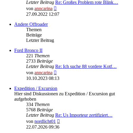
Letzter Beitrag
Re: Großes Problem rote Blink…
Neuester
von
anncarina
Beitrag
27.09.2022 12:07
Andere Offroader
Themen
Beiträge
Letzter Beitrag
Ford Bronco II
221
Themen
2733
Beiträge
Letzter Beitrag
Re: Ich suche 88 vordere Kotf…
Neuester
von
anncarina
Beitrag
10.10.2023 08:13
Expedition / Excursion
Hier sind Diskussionen zu Expedition / Excursion gut
aufgehoben
334
Themen
5768
Beiträge
Letzter Beitrag
Re: Us Importeur zertifiziert…
Neuester
von
nordlicht01
Beitrag
22.07.2026 09:36