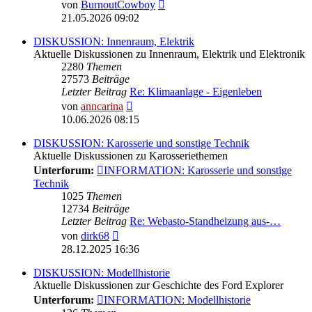
Neuester
von
BurnoutCowboy
Beitrag
21.05.2026 09:02
DISKUSSION: Innenraum, Elektrik
Aktuelle Diskussionen zu Innenraum, Elektrik und Elektronik
2280
Themen
27573
Beiträge
Letzter Beitrag
Re: Klimaanlage - Eigenleben
Neuester
von
anncarina
Beitrag
10.06.2026 08:15
DISKUSSION: Karosserie und sonstige Technik
Aktuelle Diskussionen zu Karosseriethemen
Unterforum:
INFORMATION: Karosserie und sonstige
Technik
1025
Themen
12734
Beiträge
Letzter Beitrag
Re: Webasto-Standheizung aus-…
Neuester
von
dirk68
Beitrag
28.12.2025 16:36
DISKUSSION: Modellhistorie
Aktuelle Diskussionen zur Geschichte des Ford Explorer
Unterforum:
INFORMATION: Modellhistorie