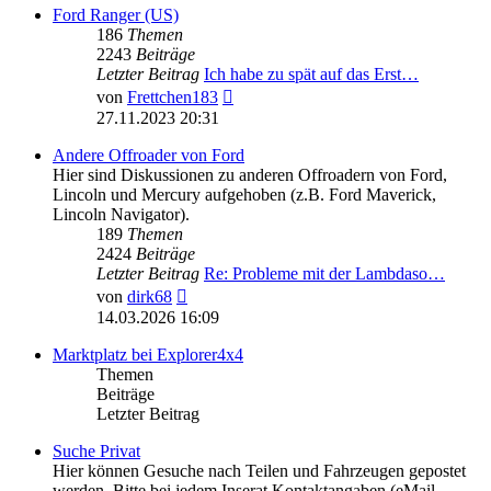
Ford Ranger (US)
186
Themen
2243
Beiträge
Letzter Beitrag
Ich habe zu spät auf das Erst…
Neuester
von
Frettchen183
Beitrag
27.11.2023 20:31
Andere Offroader von Ford
Hier sind Diskussionen zu anderen Offroadern von Ford,
Lincoln und Mercury aufgehoben (z.B. Ford Maverick,
Lincoln Navigator).
189
Themen
2424
Beiträge
Letzter Beitrag
Re: Probleme mit der Lambdaso…
Neuester
von
dirk68
Beitrag
14.03.2026 16:09
Marktplatz bei Explorer4x4
Themen
Beiträge
Letzter Beitrag
Suche Privat
Hier können Gesuche nach Teilen und Fahrzeugen gepostet
werden. Bitte bei jedem Inserat Kontaktangaben (eMail,