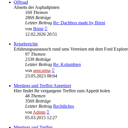
Offroad
Abseits der Asphaltpisten
169
Themen
2869
Beiträge
Letzter Beitrag
Re: Dachbox made by Börni
Neuester
von
Börni
Beitrag
12.02.2026 20:51
Reiseberichte
Erfahrungsaustausch rund ums Verreisen mit dem Ford Explore
97
Themen
2339
Beiträge
Letzter Beitrag
Re: Kolumbien
Neuester
von
anncarina
Beitrag
23.05.2023 08:04
Meetings und Treffen Appetizer
Hier findet Ihr vergangene Treffen zum Appetit holen
48
Themen
3569
Beiträge
Letzter Beitrag
Rechtliches
Neuester
von
Admin
Beitrag
05.03.2015 12:27
Meetings und Treffen