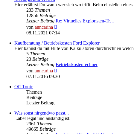
Hier erfährst Du wann wer sich wo trifft. Beim einstellen eines
233
Themen
12856
Beiträge
Letzter Beitrag
Re: Virtuelles Exploristen-Tr…
Neuester
von
anncarina
Beitrag
08.11.2021 07:14
Kaufberatung / Betriebskosten Ford Explorer
Hier kannst du mit Hilfe von Kalkulatoren durchrechnen welc
5
Themen
23
Beiträge
Letzter Beitrag
Betriebskostenrechner
Neuester
von
anncarina
Beitrag
07.11.2016 09:30
Off Topic
Themen
Beiträge
Letzter Beitrag
Was sonst nirgendwo passt...
...aber legal und anständig ist!
2961
Themen
49665
Beiträge