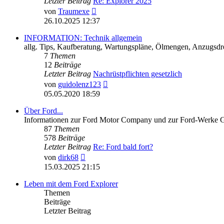
Letzter Beitrag
Re: Explorer 2025
Neuester
von
Traumexe
Beitrag
26.10.2025 12:37
INFORMATION: Technik allgemein
allg. Tips, Kaufberatung, Wartungspläne, Ölmengen, Anzugsdre
7
Themen
12
Beiträge
Letzter Beitrag
Nachrüstpflichten gesetzlich
Neuester
von
guidolenz123
Beitrag
05.05.2020 18:59
Über Ford...
Informationen zur Ford Motor Company und zur Ford-Werke
87
Themen
578
Beiträge
Letzter Beitrag
Re: Ford bald fort?
Neuester
von
dirk68
Beitrag
15.03.2025 21:15
Leben mit dem Ford Explorer
Themen
Beiträge
Letzter Beitrag