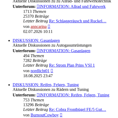
Aktuelle Diskussionen zu zu Allrad- und Fahrwerkstechnik
Unterforum:
INFORMATION: Allrad und Fahrwerk
1713
Themen
25370
Beiträge
Letzter Beitrag
Re: Schlaggeräusch und Ruckel…
Neuester
von
anncarina
Beitrag
02.07.2026 10:11
DISKUSSION: Gasanlagen
Aktuelle Diskussionen zu Autogasumrüstungen
Unterforum:
INFORMATION: Gasanlagen
494
Themen
7282
Beiträge
Letzter Beitrag
Re: Strom Plan Prins VSI 1
Neuester
von
nordlicht01
Beitrag
18.08.2025 23:47
DISKUSSION: Reifen, Felgen, Tuning
Aktuelle Diskussionen zu Rädern und Tuning
Unterforum:
INFORMATION: Reifen, Felgen, Tuning
753
Themen
13296
Beiträge
Letzter Beitrag
Re: Cobra Frontbügel FE/5 Gut…
Neuester
von
BurnoutCowboy