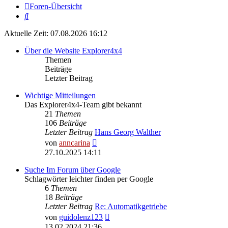
Foren-Übersicht
Suche
Aktuelle Zeit: 07.08.2026 16:12
Über die Website Explorer4x4
Themen
Beiträge
Letzter Beitrag
Wichtige Mitteilungen
Das Explorer4x4-Team gibt bekannt
21
Themen
106
Beiträge
Letzter Beitrag
Hans Georg Walther
Neuester
von
anncarina
Beitrag
27.10.2025 14:11
Suche Im Forum über Google
Schlagwörter leichter finden per Google
6
Themen
18
Beiträge
Letzter Beitrag
Re: Automatikgetriebe
Neuester
von
guidolenz123
Beitrag
13.02.2024 21:36