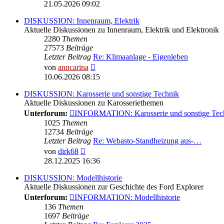
Beitrag
21.05.2026 09:02
DISKUSSION: Innenraum, Elektrik
Aktuelle Diskussionen zu Innenraum, Elektrik und Elektronik
2280
Themen
27573
Beiträge
Letzter Beitrag
Re: Klimaanlage - Eigenleben
Neuester
von
anncarina
Beitrag
10.06.2026 08:15
DISKUSSION: Karosserie und sonstige Technik
Aktuelle Diskussionen zu Karosseriethemen
Unterforum:
INFORMATION: Karosserie und sonstige Tec
1025
Themen
12734
Beiträge
Letzter Beitrag
Re: Webasto-Standheizung aus-…
Neuester
von
dirk68
Beitrag
28.12.2025 16:36
DISKUSSION: Modellhistorie
Aktuelle Diskussionen zur Geschichte des Ford Explorer
Unterforum:
INFORMATION: Modellhistorie
136
Themen
1697
Beiträge