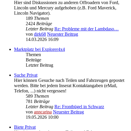
Hier sind Diskussionen zu anderen Offroadern von Ford,
Lincoln und Mercury aufgehoben (z.B. Ford Maverick,
Lincoln Navigator).
189
Themen
2424
Beiträge
Letzter Beitrag
Re: Probleme mit der Lambdaso…
von
dirk68
Neuester Beitrag
14.03.2026 16:09
Marktplatz bei Explorer4x4
Themen
Beiträge
Letzter Beitrag
Suche Privat
Hier können Gesuche nach Teilen und Fahrzeugen gepostet
werden. Bitte bei jedem Inserat Kontaktangaben (eMail,
Telefon, ...) nicht vergessen!
589
Themen
781
Beiträge
Letzter Beitrag
Re: Frontbügel in Schwarz
von
anncarina
Neuester Beitrag
19.05.2026 10:00
Biete Privat