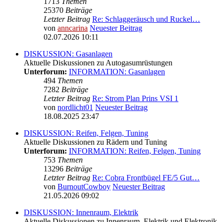
1713
Themen
25370
Beiträge
Letzter Beitrag
Re: Schlaggeräusch und Ruckel…
von
anncarina
Neuester Beitrag
02.07.2026 10:11
DISKUSSION: Gasanlagen
Aktuelle Diskussionen zu Autogasumrüstungen
Unterforum:
INFORMATION: Gasanlagen
494
Themen
7282
Beiträge
Letzter Beitrag
Re: Strom Plan Prins VSI 1
von
nordlicht01
Neuester Beitrag
18.08.2025 23:47
DISKUSSION: Reifen, Felgen, Tuning
Aktuelle Diskussionen zu Rädern und Tuning
Unterforum:
INFORMATION: Reifen, Felgen, Tuning
753
Themen
13296
Beiträge
Letzter Beitrag
Re: Cobra Frontbügel FE/5 Gut…
von
BurnoutCowboy
Neuester Beitrag
21.05.2026 09:02
DISKUSSION: Innenraum, Elektrik
Aktuelle Diskussionen zu Innenraum, Elektrik und Elektronik