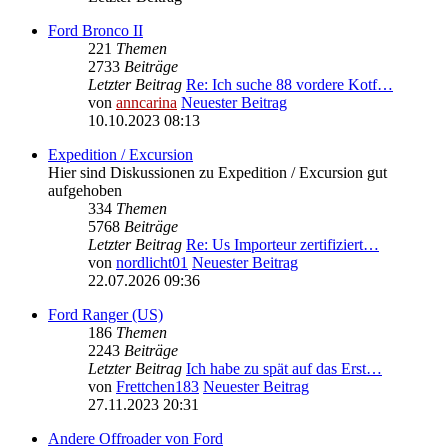
Ford Bronco II
221
Themen
2733
Beiträge
Letzter Beitrag
Re: Ich suche 88 vordere Kotf…
von
anncarina
Neuester Beitrag
10.10.2023 08:13
Expedition / Excursion
Hier sind Diskussionen zu Expedition / Excursion gut
aufgehoben
334
Themen
5768
Beiträge
Letzter Beitrag
Re: Us Importeur zertifiziert…
von
nordlicht01
Neuester Beitrag
22.07.2026 09:36
Ford Ranger (US)
186
Themen
2243
Beiträge
Letzter Beitrag
Ich habe zu spät auf das Erst…
von
Frettchen183
Neuester Beitrag
27.11.2023 20:31
Andere Offroader von Ford