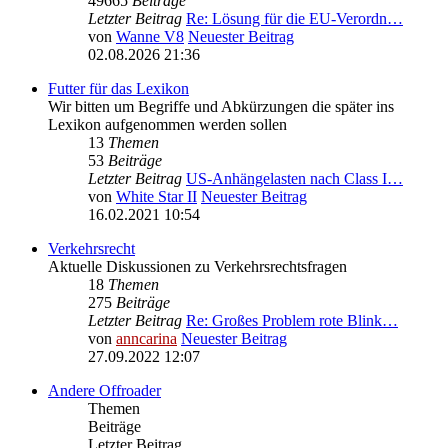
49665
Beiträge
Letzter Beitrag
Re: Lösung für die EU‑Verordn…
von
Wanne V8
Neuester Beitrag
02.08.2026 21:36
Futter für das Lexikon
Wir bitten um Begriffe und Abkürzungen die später ins
Lexikon aufgenommen werden sollen
13
Themen
53
Beiträge
Letzter Beitrag
US-Anhängelasten nach Class I…
von
White Star II
Neuester Beitrag
16.02.2021 10:54
Verkehrsrecht
Aktuelle Diskussionen zu Verkehrsrechtsfragen
18
Themen
275
Beiträge
Letzter Beitrag
Re: Großes Problem rote Blink…
von
anncarina
Neuester Beitrag
27.09.2022 12:07
Andere Offroader
Themen
Beiträge
Letzter Beitrag