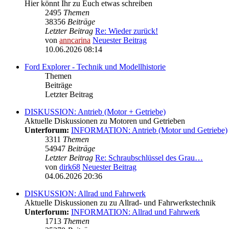
Hier könnt Ihr zu Euch etwas schreiben
2495
Themen
38356
Beiträge
Letzter Beitrag
Re: Wieder zurück!
von
anncarina
Neuester Beitrag
10.06.2026 08:14
Ford Explorer - Technik und Modellhistorie
Themen
Beiträge
Letzter Beitrag
DISKUSSION: Antrieb (Motor + Getriebe)
Aktuelle Diskussionen zu Motoren und Getrieben
Unterforum:
INFORMATION: Antrieb (Motor und Getriebe)
3311
Themen
54947
Beiträge
Letzter Beitrag
Re: Schraubschlüssel des Grau…
von
dirk68
Neuester Beitrag
04.06.2026 20:36
DISKUSSION: Allrad und Fahrwerk
Aktuelle Diskussionen zu zu Allrad- und Fahrwerkstechnik
Unterforum:
INFORMATION: Allrad und Fahrwerk
1713
Themen