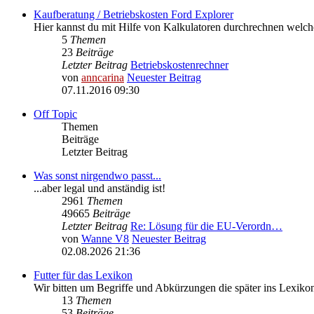
Kaufberatung / Betriebskosten Ford Explorer
Hier kannst du mit Hilfe von Kalkulatoren durchrechnen welc
5
Themen
23
Beiträge
Letzter Beitrag
Betriebskostenrechner
von
anncarina
Neuester Beitrag
07.11.2016 09:30
Off Topic
Themen
Beiträge
Letzter Beitrag
Was sonst nirgendwo passt...
...aber legal und anständig ist!
2961
Themen
49665
Beiträge
Letzter Beitrag
Re: Lösung für die EU‑Verordn…
von
Wanne V8
Neuester Beitrag
02.08.2026 21:36
Futter für das Lexikon
Wir bitten um Begriffe und Abkürzungen die später ins Lexik
13
Themen
53
Beiträge