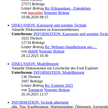
27573
Beiträge
Letzter Beitrag
Re: Klimaanlage - Eigenleben
von
anncarina
Neuester Beitrag
10.06.2026 08:15
DISKUSSION: Karosserie und sonstige Technik
Aktuelle Diskussionen zu Karosseriethemen
Unterforum:
INFORMATION: Karosserie und sonstige Tech
1025
Themen
12734
Beiträge
Letzter Beitrag
Re: Webasto-Standheizung aus-…
von
dirk68
Neuester Beitrag
28.12.2025 16:36
DISKUSSION: Modellhistorie
Aktuelle Diskussionen zur Geschichte des Ford Explorer
Unterforum:
INFORMATION: Modellhistorie
136
Themen
1697
Beiträge
Letzter Beitrag
Re: Explorer 2025
von
Traumexe
Neuester Beitrag
26.10.2025 12:37
INFORMATION: Technik allgemein
allg. Tips, Kaufberatung, Wartungspläne, Ölmengen, Anzugsdre