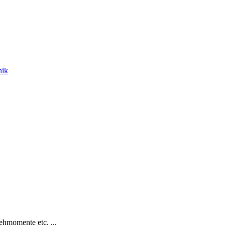
nik
hmomente etc. ...