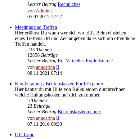
Letzter Beitrag
Rechtliches
Neuester
von
Admin
Beitrag
05.03.2015 12:27
Meetings und Treffen
Hier erfährst Du wann wer sich wo trifft. Beim einstellen
eines Treffens Ort und Zeit angeben da es sich um öffentliche
Treffen handelt.
233
Themen
12856
Beiträge
Letzter Beitrag
Re: Virtuelles Exploristen-Tr…
Neuester
von
anncarina
Beitrag
08.11.2021 07:14
Kaufberatung / Betriebskosten Ford Explorer
Hier kannst du mit Hilfe von Kalkulatoren durchrechnen
welche Haltungskosten auf dich zukommen
5
Themen
23
Beiträge
Letzter Beitrag
Betriebskostenrechner
Neuester
von
anncarina
Beitrag
07.11.2016 09:30
Off Topic