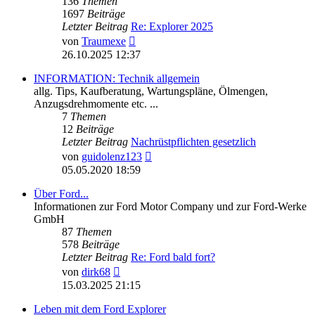
136
Themen
1697
Beiträge
Letzter Beitrag
Re: Explorer 2025
Neuester
von
Traumexe
Beitrag
26.10.2025 12:37
INFORMATION: Technik allgemein
allg. Tips, Kaufberatung, Wartungspläne, Ölmengen,
Anzugsdrehmomente etc. ...
7
Themen
12
Beiträge
Letzter Beitrag
Nachrüstpflichten gesetzlich
Neuester
von
guidolenz123
Beitrag
05.05.2020 18:59
Über Ford...
Informationen zur Ford Motor Company und zur Ford-Werke
GmbH
87
Themen
578
Beiträge
Letzter Beitrag
Re: Ford bald fort?
Neuester
von
dirk68
Beitrag
15.03.2025 21:15
Leben mit dem Ford Explorer