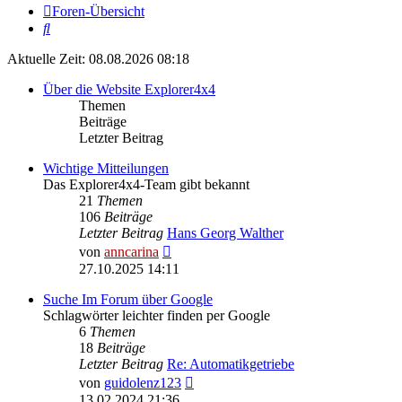
Foren-Übersicht
Suche
Aktuelle Zeit: 08.08.2026 08:18
Über die Website Explorer4x4
Themen
Beiträge
Letzter Beitrag
Wichtige Mitteilungen
Das Explorer4x4-Team gibt bekannt
21
Themen
106
Beiträge
Letzter Beitrag
Hans Georg Walther
Neuester
von
anncarina
Beitrag
27.10.2025 14:11
Suche Im Forum über Google
Schlagwörter leichter finden per Google
6
Themen
18
Beiträge
Letzter Beitrag
Re: Automatikgetriebe
Neuester
von
guidolenz123
Beitrag
13.02.2024 21:36