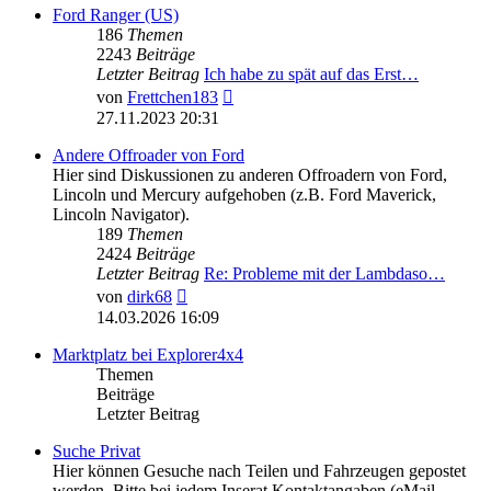
Ford Ranger (US)
186
Themen
2243
Beiträge
Letzter Beitrag
Ich habe zu spät auf das Erst…
Neuester
von
Frettchen183
Beitrag
27.11.2023 20:31
Andere Offroader von Ford
Hier sind Diskussionen zu anderen Offroadern von Ford,
Lincoln und Mercury aufgehoben (z.B. Ford Maverick,
Lincoln Navigator).
189
Themen
2424
Beiträge
Letzter Beitrag
Re: Probleme mit der Lambdaso…
Neuester
von
dirk68
Beitrag
14.03.2026 16:09
Marktplatz bei Explorer4x4
Themen
Beiträge
Letzter Beitrag
Suche Privat
Hier können Gesuche nach Teilen und Fahrzeugen gepostet
werden. Bitte bei jedem Inserat Kontaktangaben (eMail,