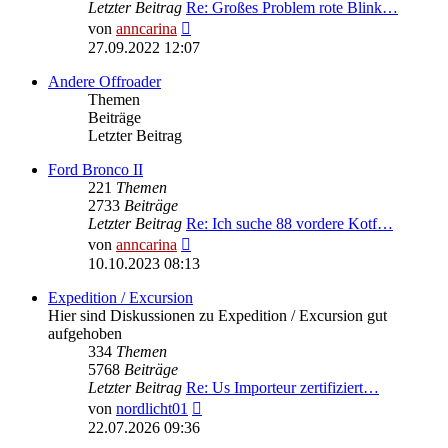
Letzter Beitrag
Re: Großes Problem rote Blink…
Neuester
von
anncarina
Beitrag
27.09.2022 12:07
Andere Offroader
Themen
Beiträge
Letzter Beitrag
Ford Bronco II
221
Themen
2733
Beiträge
Letzter Beitrag
Re: Ich suche 88 vordere Kotf…
Neuester
von
anncarina
Beitrag
10.10.2023 08:13
Expedition / Excursion
Hier sind Diskussionen zu Expedition / Excursion gut
aufgehoben
334
Themen
5768
Beiträge
Letzter Beitrag
Re: Us Importeur zertifiziert…
Neuester
von
nordlicht01
Beitrag
22.07.2026 09:36