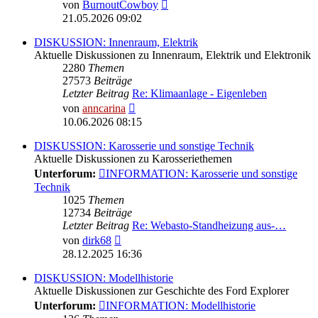
Neuester
von
BurnoutCowboy
Beitrag
21.05.2026 09:02
DISKUSSION: Innenraum, Elektrik
Aktuelle Diskussionen zu Innenraum, Elektrik und Elektronik
2280
Themen
27573
Beiträge
Letzter Beitrag
Re: Klimaanlage - Eigenleben
Neuester
von
anncarina
Beitrag
10.06.2026 08:15
DISKUSSION: Karosserie und sonstige Technik
Aktuelle Diskussionen zu Karosseriethemen
Unterforum:
INFORMATION: Karosserie und sonstige
Technik
1025
Themen
12734
Beiträge
Letzter Beitrag
Re: Webasto-Standheizung aus-…
Neuester
von
dirk68
Beitrag
28.12.2025 16:36
DISKUSSION: Modellhistorie
Aktuelle Diskussionen zur Geschichte des Ford Explorer
Unterforum:
INFORMATION: Modellhistorie