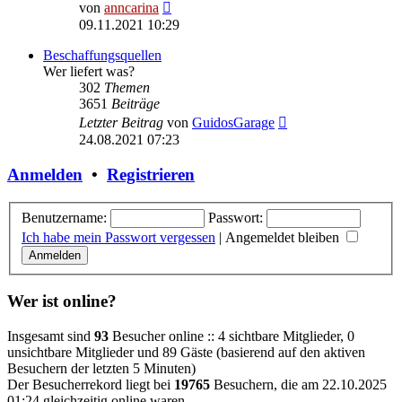
Neuester
von
anncarina
Beitrag
09.11.2021 10:29
Beschaffungsquellen
Wer liefert was?
302
Themen
3651
Beiträge
Neuester
Letzter Beitrag
von
GuidosGarage
Beitrag
24.08.2021 07:23
Anmelden
•
Registrieren
Benutzername:
Passwort:
Ich habe mein Passwort vergessen
|
Angemeldet bleiben
Wer ist online?
Insgesamt sind
93
Besucher online :: 4 sichtbare Mitglieder, 0
unsichtbare Mitglieder und 89 Gäste (basierend auf den aktiven
Besuchern der letzten 5 Minuten)
Der Besucherrekord liegt bei
19765
Besuchern, die am 22.10.2025
01:24 gleichzeitig online waren.