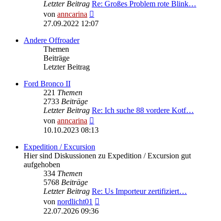
Letzter Beitrag
Re: Großes Problem rote Blink…
Neuester
von
anncarina
Beitrag
27.09.2022 12:07
Andere Offroader
Themen
Beiträge
Letzter Beitrag
Ford Bronco II
221
Themen
2733
Beiträge
Letzter Beitrag
Re: Ich suche 88 vordere Kotf…
Neuester
von
anncarina
Beitrag
10.10.2023 08:13
Expedition / Excursion
Hier sind Diskussionen zu Expedition / Excursion gut
aufgehoben
334
Themen
5768
Beiträge
Letzter Beitrag
Re: Us Importeur zertifiziert…
Neuester
von
nordlicht01
Beitrag
22.07.2026 09:36