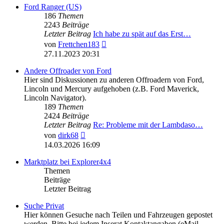
Ford Ranger (US)
186
Themen
2243
Beiträge
Letzter Beitrag
Ich habe zu spät auf das Erst…
Neuester
von
Frettchen183
Beitrag
27.11.2023 20:31
Andere Offroader von Ford
Hier sind Diskussionen zu anderen Offroadern von Ford,
Lincoln und Mercury aufgehoben (z.B. Ford Maverick,
Lincoln Navigator).
189
Themen
2424
Beiträge
Letzter Beitrag
Re: Probleme mit der Lambdaso…
Neuester
von
dirk68
Beitrag
14.03.2026 16:09
Marktplatz bei Explorer4x4
Themen
Beiträge
Letzter Beitrag
Suche Privat
Hier können Gesuche nach Teilen und Fahrzeugen gepostet
werden. Bitte bei jedem Inserat Kontaktangaben (eMail,