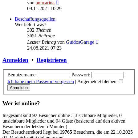
Neuester
von
anncarina
Beitrag
09.11.2021 10:29
Beschaffungsquellen
Wer liefert was?
302
Themen
3651
Beiträge
Neuester
Letzter Beitrag
von
GuidosGarage
Beitrag
24.08.2021 07:23
Anmelden
•
Registrieren
Benutzername:
Passwort:
Ich habe mein Passwort vergessen
|
Angemeldet bleiben
Wer ist online?
Insgesamt sind
97
Besucher online :: 3 sichtbare Mitglieder, 0
unsichtbare Mitglieder und 94 Gäste (basierend auf den aktiven
Besuchern der letzten 5 Minuten)
Der Besucherrekord liegt bei
19765
Besuchern, die am 22.10.2025
01:24 gleichzeitig online waren.