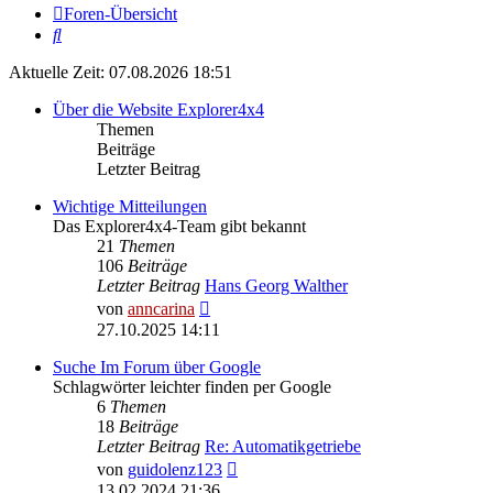
Foren-Übersicht
Suche
Aktuelle Zeit: 07.08.2026 18:51
Über die Website Explorer4x4
Themen
Beiträge
Letzter Beitrag
Wichtige Mitteilungen
Das Explorer4x4-Team gibt bekannt
21
Themen
106
Beiträge
Letzter Beitrag
Hans Georg Walther
Neuester
von
anncarina
Beitrag
27.10.2025 14:11
Suche Im Forum über Google
Schlagwörter leichter finden per Google
6
Themen
18
Beiträge
Letzter Beitrag
Re: Automatikgetriebe
Neuester
von
guidolenz123
Beitrag
13.02.2024 21:36