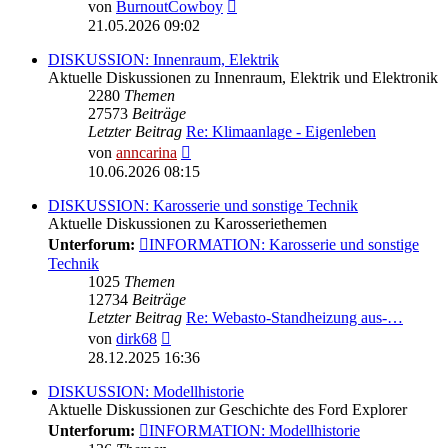
Neuester
von
BurnoutCowboy
Beitrag
21.05.2026 09:02
DISKUSSION: Innenraum, Elektrik
Aktuelle Diskussionen zu Innenraum, Elektrik und Elektronik
2280
Themen
27573
Beiträge
Letzter Beitrag
Re: Klimaanlage - Eigenleben
Neuester
von
anncarina
Beitrag
10.06.2026 08:15
DISKUSSION: Karosserie und sonstige Technik
Aktuelle Diskussionen zu Karosseriethemen
Unterforum:
INFORMATION: Karosserie und sonstige
Technik
1025
Themen
12734
Beiträge
Letzter Beitrag
Re: Webasto-Standheizung aus-…
Neuester
von
dirk68
Beitrag
28.12.2025 16:36
DISKUSSION: Modellhistorie
Aktuelle Diskussionen zur Geschichte des Ford Explorer
Unterforum:
INFORMATION: Modellhistorie