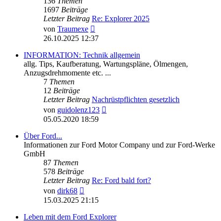
136
Themen
1697
Beiträge
Letzter Beitrag
Re: Explorer 2025
Neuester
von
Traumexe
Beitrag
26.10.2025 12:37
INFORMATION: Technik allgemein
allg. Tips, Kaufberatung, Wartungspläne, Ölmengen,
Anzugsdrehmomente etc. ...
7
Themen
12
Beiträge
Letzter Beitrag
Nachrüstpflichten gesetzlich
Neuester
von
guidolenz123
Beitrag
05.05.2020 18:59
Über Ford...
Informationen zur Ford Motor Company und zur Ford-Werke
GmbH
87
Themen
578
Beiträge
Letzter Beitrag
Re: Ford bald fort?
Neuester
von
dirk68
Beitrag
15.03.2025 21:15
Leben mit dem Ford Explorer