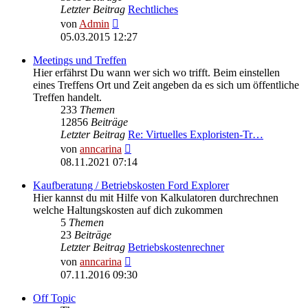
Letzter Beitrag
Rechtliches
Neuester
von
Admin
Beitrag
05.03.2015 12:27
Meetings und Treffen
Hier erfährst Du wann wer sich wo trifft. Beim einstellen
eines Treffens Ort und Zeit angeben da es sich um öffentliche
Treffen handelt.
233
Themen
12856
Beiträge
Letzter Beitrag
Re: Virtuelles Exploristen-Tr…
Neuester
von
anncarina
Beitrag
08.11.2021 07:14
Kaufberatung / Betriebskosten Ford Explorer
Hier kannst du mit Hilfe von Kalkulatoren durchrechnen
welche Haltungskosten auf dich zukommen
5
Themen
23
Beiträge
Letzter Beitrag
Betriebskostenrechner
Neuester
von
anncarina
Beitrag
07.11.2016 09:30
Off Topic