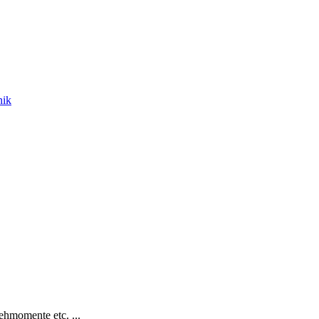
nik
hmomente etc. ...