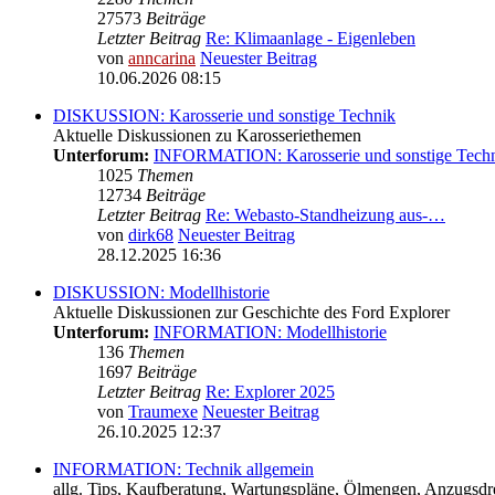
27573
Beiträge
Letzter Beitrag
Re: Klimaanlage - Eigenleben
von
anncarina
Neuester Beitrag
10.06.2026 08:15
DISKUSSION: Karosserie und sonstige Technik
Aktuelle Diskussionen zu Karosseriethemen
Unterforum:
INFORMATION: Karosserie und sonstige Tech
1025
Themen
12734
Beiträge
Letzter Beitrag
Re: Webasto-Standheizung aus-…
von
dirk68
Neuester Beitrag
28.12.2025 16:36
DISKUSSION: Modellhistorie
Aktuelle Diskussionen zur Geschichte des Ford Explorer
Unterforum:
INFORMATION: Modellhistorie
136
Themen
1697
Beiträge
Letzter Beitrag
Re: Explorer 2025
von
Traumexe
Neuester Beitrag
26.10.2025 12:37
INFORMATION: Technik allgemein
allg. Tips, Kaufberatung, Wartungspläne, Ölmengen, Anzugsdre