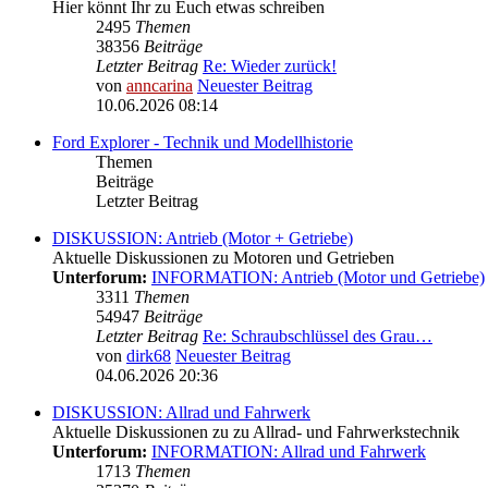
Hier könnt Ihr zu Euch etwas schreiben
2495
Themen
38356
Beiträge
Letzter Beitrag
Re: Wieder zurück!
von
anncarina
Neuester Beitrag
10.06.2026 08:14
Ford Explorer - Technik und Modellhistorie
Themen
Beiträge
Letzter Beitrag
DISKUSSION: Antrieb (Motor + Getriebe)
Aktuelle Diskussionen zu Motoren und Getrieben
Unterforum:
INFORMATION: Antrieb (Motor und Getriebe)
3311
Themen
54947
Beiträge
Letzter Beitrag
Re: Schraubschlüssel des Grau…
von
dirk68
Neuester Beitrag
04.06.2026 20:36
DISKUSSION: Allrad und Fahrwerk
Aktuelle Diskussionen zu zu Allrad- und Fahrwerkstechnik
Unterforum:
INFORMATION: Allrad und Fahrwerk
1713
Themen