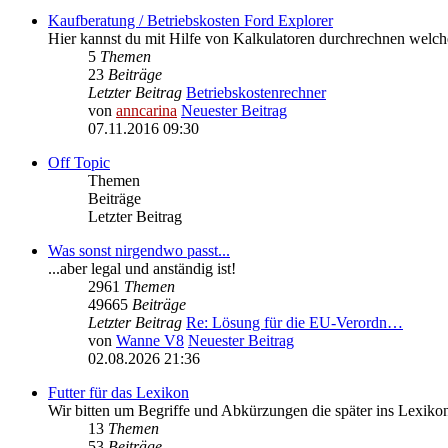
Kaufberatung / Betriebskosten Ford Explorer
Hier kannst du mit Hilfe von Kalkulatoren durchrechnen welc
5
Themen
23
Beiträge
Letzter Beitrag
Betriebskostenrechner
von
anncarina
Neuester Beitrag
07.11.2016 09:30
Off Topic
Themen
Beiträge
Letzter Beitrag
Was sonst nirgendwo passt...
...aber legal und anständig ist!
2961
Themen
49665
Beiträge
Letzter Beitrag
Re: Lösung für die EU‑Verordn…
von
Wanne V8
Neuester Beitrag
02.08.2026 21:36
Futter für das Lexikon
Wir bitten um Begriffe und Abkürzungen die später ins Lexik
13
Themen
53
Beiträge