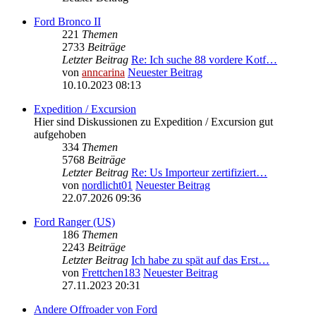
Ford Bronco II
221
Themen
2733
Beiträge
Letzter Beitrag
Re: Ich suche 88 vordere Kotf…
von
anncarina
Neuester Beitrag
10.10.2023 08:13
Expedition / Excursion
Hier sind Diskussionen zu Expedition / Excursion gut
aufgehoben
334
Themen
5768
Beiträge
Letzter Beitrag
Re: Us Importeur zertifiziert…
von
nordlicht01
Neuester Beitrag
22.07.2026 09:36
Ford Ranger (US)
186
Themen
2243
Beiträge
Letzter Beitrag
Ich habe zu spät auf das Erst…
von
Frettchen183
Neuester Beitrag
27.11.2023 20:31
Andere Offroader von Ford