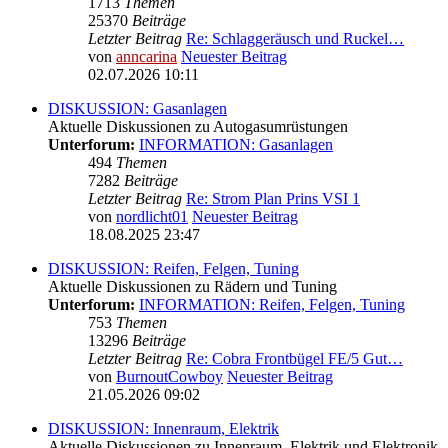
1713
Themen
25370
Beiträge
Letzter Beitrag
Re: Schlaggeräusch und Ruckel…
von
anncarina
Neuester Beitrag
02.07.2026 10:11
DISKUSSION: Gasanlagen
Aktuelle Diskussionen zu Autogasumrüstungen
Unterforum:
INFORMATION: Gasanlagen
494
Themen
7282
Beiträge
Letzter Beitrag
Re: Strom Plan Prins VSI 1
von
nordlicht01
Neuester Beitrag
18.08.2025 23:47
DISKUSSION: Reifen, Felgen, Tuning
Aktuelle Diskussionen zu Rädern und Tuning
Unterforum:
INFORMATION: Reifen, Felgen, Tuning
753
Themen
13296
Beiträge
Letzter Beitrag
Re: Cobra Frontbügel FE/5 Gut…
von
BurnoutCowboy
Neuester Beitrag
21.05.2026 09:02
DISKUSSION: Innenraum, Elektrik
Aktuelle Diskussionen zu Innenraum, Elektrik und Elektronik