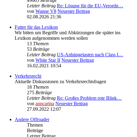
49665
Beiträge
Letzter Beitrag
Re: Lösung für die EU‑Verordn…
von
Wanne V8
Neuester Beitrag
02.08.2026 21:36
Futter für das Lexikon
Wir bitten um Begriffe und Abkürzungen die später ins
Lexikon aufgenommen werden sollen
13
Themen
53
Beiträge
Letzter Beitrag
US-Anhängelasten nach Class I…
von
White Star II
Neuester Beitrag
16.02.2021 10:54
Verkehrsrecht
Aktuelle Diskussionen zu Verkehrsrechtsfragen
18
Themen
275
Beiträge
Letzter Beitrag
Re: Großes Problem rote Blink…
von
anncarina
Neuester Beitrag
27.09.2022 12:07
Andere Offroader
Themen
Beiträge
Letzter Beitrag