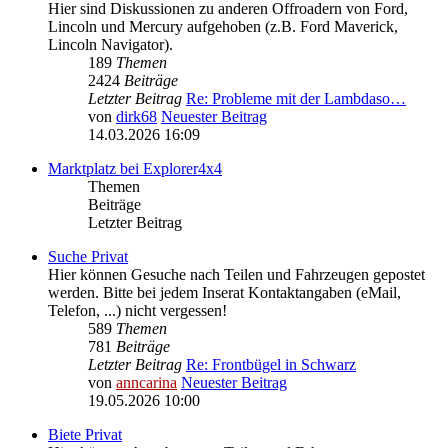
Hier sind Diskussionen zu anderen Offroadern von Ford,
Lincoln und Mercury aufgehoben (z.B. Ford Maverick,
Lincoln Navigator).
189
Themen
2424
Beiträge
Letzter Beitrag
Re: Probleme mit der Lambdaso…
von
dirk68
Neuester Beitrag
14.03.2026 16:09
Marktplatz bei Explorer4x4
Themen
Beiträge
Letzter Beitrag
Suche Privat
Hier können Gesuche nach Teilen und Fahrzeugen gepostet
werden. Bitte bei jedem Inserat Kontaktangaben (eMail,
Telefon, ...) nicht vergessen!
589
Themen
781
Beiträge
Letzter Beitrag
Re: Frontbügel in Schwarz
von
anncarina
Neuester Beitrag
19.05.2026 10:00
Biete Privat