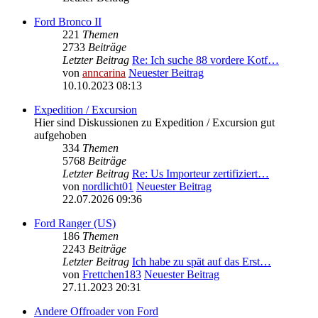
Ford Bronco II
221
Themen
2733
Beiträge
Letzter Beitrag
Re: Ich suche 88 vordere Kotf…
von
anncarina
Neuester Beitrag
10.10.2023 08:13
Expedition / Excursion
Hier sind Diskussionen zu Expedition / Excursion gut
aufgehoben
334
Themen
5768
Beiträge
Letzter Beitrag
Re: Us Importeur zertifiziert…
von
nordlicht01
Neuester Beitrag
22.07.2026 09:36
Ford Ranger (US)
186
Themen
2243
Beiträge
Letzter Beitrag
Ich habe zu spät auf das Erst…
von
Frettchen183
Neuester Beitrag
27.11.2023 20:31
Andere Offroader von Ford