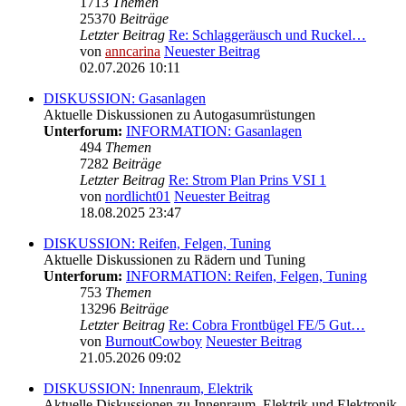
1713
Themen
25370
Beiträge
Letzter Beitrag
Re: Schlaggeräusch und Ruckel…
von
anncarina
Neuester Beitrag
02.07.2026 10:11
DISKUSSION: Gasanlagen
Aktuelle Diskussionen zu Autogasumrüstungen
Unterforum:
INFORMATION: Gasanlagen
494
Themen
7282
Beiträge
Letzter Beitrag
Re: Strom Plan Prins VSI 1
von
nordlicht01
Neuester Beitrag
18.08.2025 23:47
DISKUSSION: Reifen, Felgen, Tuning
Aktuelle Diskussionen zu Rädern und Tuning
Unterforum:
INFORMATION: Reifen, Felgen, Tuning
753
Themen
13296
Beiträge
Letzter Beitrag
Re: Cobra Frontbügel FE/5 Gut…
von
BurnoutCowboy
Neuester Beitrag
21.05.2026 09:02
DISKUSSION: Innenraum, Elektrik
Aktuelle Diskussionen zu Innenraum, Elektrik und Elektronik