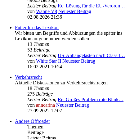
49665
Beiträge
Letzter Beitrag
Re: Lösung für die EU‑Verordn…
von
Wanne V8
Neuester Beitrag
02.08.2026 21:36
Futter für das Lexikon
Wir bitten um Begriffe und Abkürzungen die später ins
Lexikon aufgenommen werden sollen
13
Themen
53
Beiträge
Letzter Beitrag
US-Anhängelasten nach Class I…
von
White Star II
Neuester Beitrag
16.02.2021 10:54
Verkehrsrecht
Aktuelle Diskussionen zu Verkehrsrechtsfragen
18
Themen
275
Beiträge
Letzter Beitrag
Re: Großes Problem rote Blink…
von
anncarina
Neuester Beitrag
27.09.2022 12:07
Andere Offroader
Themen
Beiträge
Letzter Beitrag