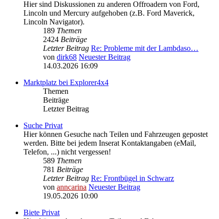
Hier sind Diskussionen zu anderen Offroadern von Ford,
Lincoln und Mercury aufgehoben (z.B. Ford Maverick,
Lincoln Navigator).
189
Themen
2424
Beiträge
Letzter Beitrag
Re: Probleme mit der Lambdaso…
von
dirk68
Neuester Beitrag
14.03.2026 16:09
Marktplatz bei Explorer4x4
Themen
Beiträge
Letzter Beitrag
Suche Privat
Hier können Gesuche nach Teilen und Fahrzeugen gepostet
werden. Bitte bei jedem Inserat Kontaktangaben (eMail,
Telefon, ...) nicht vergessen!
589
Themen
781
Beiträge
Letzter Beitrag
Re: Frontbügel in Schwarz
von
anncarina
Neuester Beitrag
19.05.2026 10:00
Biete Privat