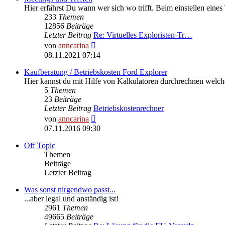
Hier erfährst Du wann wer sich wo trifft. Beim einstellen eines
233
Themen
12856
Beiträge
Letzter Beitrag
Re: Virtuelles Exploristen-Tr…
Neuester
von
anncarina
Beitrag
08.11.2021 07:14
Kaufberatung / Betriebskosten Ford Explorer
Hier kannst du mit Hilfe von Kalkulatoren durchrechnen welc
5
Themen
23
Beiträge
Letzter Beitrag
Betriebskostenrechner
Neuester
von
anncarina
Beitrag
07.11.2016 09:30
Off Topic
Themen
Beiträge
Letzter Beitrag
Was sonst nirgendwo passt...
...aber legal und anständig ist!
2961
Themen
49665
Beiträge