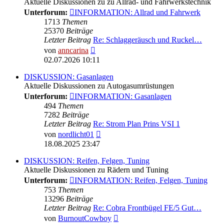
Aktuelle Diskussionen zu zu Allrad- und Fahrwerkstechnik
Unterforum:
INFORMATION: Allrad und Fahrwerk
1713
Themen
25370
Beiträge
Letzter Beitrag
Re: Schlaggeräusch und Ruckel…
Neuester
von
anncarina
Beitrag
02.07.2026 10:11
DISKUSSION: Gasanlagen
Aktuelle Diskussionen zu Autogasumrüstungen
Unterforum:
INFORMATION: Gasanlagen
494
Themen
7282
Beiträge
Letzter Beitrag
Re: Strom Plan Prins VSI 1
Neuester
von
nordlicht01
Beitrag
18.08.2025 23:47
DISKUSSION: Reifen, Felgen, Tuning
Aktuelle Diskussionen zu Rädern und Tuning
Unterforum:
INFORMATION: Reifen, Felgen, Tuning
753
Themen
13296
Beiträge
Letzter Beitrag
Re: Cobra Frontbügel FE/5 Gut…
Neuester
von
BurnoutCowboy