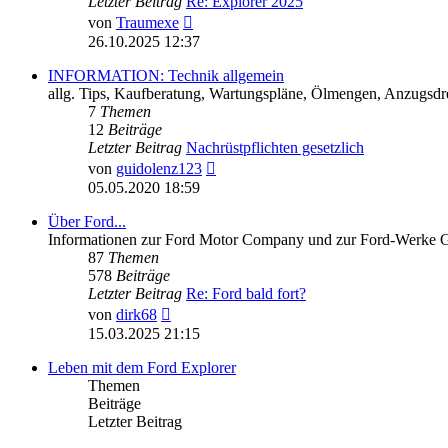
Letzter Beitrag
Re: Explorer 2025
Neuester
von
Traumexe
Beitrag
26.10.2025 12:37
INFORMATION: Technik allgemein
allg. Tips, Kaufberatung, Wartungspläne, Ölmengen, Anzugsdre
7
Themen
12
Beiträge
Letzter Beitrag
Nachrüstpflichten gesetzlich
Neuester
von
guidolenz123
Beitrag
05.05.2020 18:59
Über Ford...
Informationen zur Ford Motor Company und zur Ford-Werke
87
Themen
578
Beiträge
Letzter Beitrag
Re: Ford bald fort?
Neuester
von
dirk68
Beitrag
15.03.2025 21:15
Leben mit dem Ford Explorer
Themen
Beiträge
Letzter Beitrag