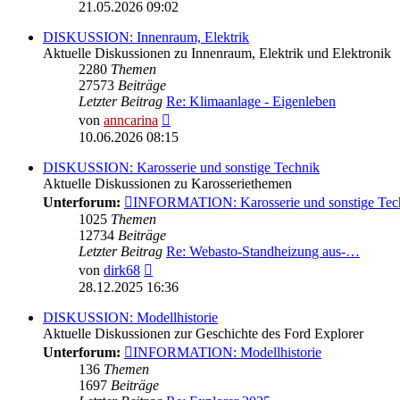
Beitrag
21.05.2026 09:02
DISKUSSION: Innenraum, Elektrik
Aktuelle Diskussionen zu Innenraum, Elektrik und Elektronik
2280
Themen
27573
Beiträge
Letzter Beitrag
Re: Klimaanlage - Eigenleben
Neuester
von
anncarina
Beitrag
10.06.2026 08:15
DISKUSSION: Karosserie und sonstige Technik
Aktuelle Diskussionen zu Karosseriethemen
Unterforum:
INFORMATION: Karosserie und sonstige Tec
1025
Themen
12734
Beiträge
Letzter Beitrag
Re: Webasto-Standheizung aus-…
Neuester
von
dirk68
Beitrag
28.12.2025 16:36
DISKUSSION: Modellhistorie
Aktuelle Diskussionen zur Geschichte des Ford Explorer
Unterforum:
INFORMATION: Modellhistorie
136
Themen
1697
Beiträge