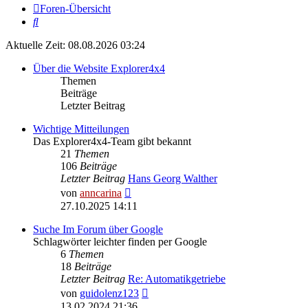
Foren-Übersicht
Suche
Aktuelle Zeit: 08.08.2026 03:24
Über die Website Explorer4x4
Themen
Beiträge
Letzter Beitrag
Wichtige Mitteilungen
Das Explorer4x4-Team gibt bekannt
21
Themen
106
Beiträge
Letzter Beitrag
Hans Georg Walther
Neuester
von
anncarina
Beitrag
27.10.2025 14:11
Suche Im Forum über Google
Schlagwörter leichter finden per Google
6
Themen
18
Beiträge
Letzter Beitrag
Re: Automatikgetriebe
Neuester
von
guidolenz123
Beitrag
13.02.2024 21:36