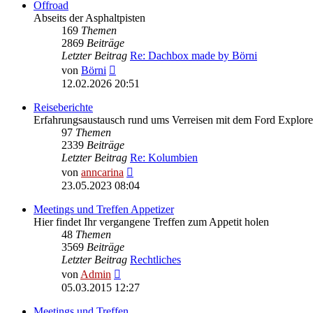
Offroad
Abseits der Asphaltpisten
169
Themen
2869
Beiträge
Letzter Beitrag
Re: Dachbox made by Börni
Neuester
von
Börni
Beitrag
12.02.2026 20:51
Reiseberichte
Erfahrungsaustausch rund ums Verreisen mit dem Ford Explore
97
Themen
2339
Beiträge
Letzter Beitrag
Re: Kolumbien
Neuester
von
anncarina
Beitrag
23.05.2023 08:04
Meetings und Treffen Appetizer
Hier findet Ihr vergangene Treffen zum Appetit holen
48
Themen
3569
Beiträge
Letzter Beitrag
Rechtliches
Neuester
von
Admin
Beitrag
05.03.2015 12:27
Meetings und Treffen