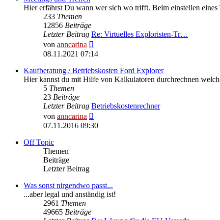
Hier erfährst Du wann wer sich wo trifft. Beim einstellen eines
233
Themen
12856
Beiträge
Letzter Beitrag
Re: Virtuelles Exploristen-Tr…
Neuester
von
anncarina
Beitrag
08.11.2021 07:14
Kaufberatung / Betriebskosten Ford Explorer
Hier kannst du mit Hilfe von Kalkulatoren durchrechnen welc
5
Themen
23
Beiträge
Letzter Beitrag
Betriebskostenrechner
Neuester
von
anncarina
Beitrag
07.11.2016 09:30
Off Topic
Themen
Beiträge
Letzter Beitrag
Was sonst nirgendwo passt...
...aber legal und anständig ist!
2961
Themen
49665
Beiträge