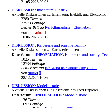
Beitrag
21.05.2026 09:02
DISKUSSION: Innenraum, Elektrik
Aktuelle Diskussionen zu Innenraum, Elektrik und Elektronik
2280
Themen
27573
Beiträge
Letzter Beitrag
Re: Klimaanlage - Eigenleben
Neuester
von
anncarina
Beitrag
10.06.2026 08:15
DISKUSSION: Karosserie und sonstige Technik
Aktuelle Diskussionen zu Karosseriethemen
Unterforum:
INFORMATION: Karosserie und sonstige Tec
1025
Themen
12734
Beiträge
Letzter Beitrag
Re: Webasto-Standheizung aus-…
Neuester
von
dirk68
Beitrag
28.12.2025 16:36
DISKUSSION: Modellhistorie
Aktuelle Diskussionen zur Geschichte des Ford Explorer
Unterforum:
INFORMATION: Modellhistorie
136
Themen
1697
Beiträge