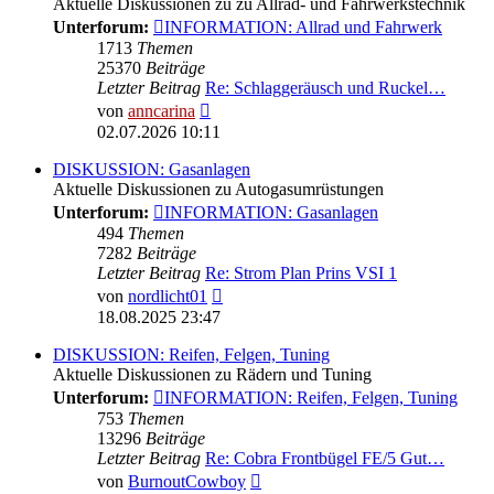
Aktuelle Diskussionen zu zu Allrad- und Fahrwerkstechnik
Unterforum:
INFORMATION: Allrad und Fahrwerk
1713
Themen
25370
Beiträge
Letzter Beitrag
Re: Schlaggeräusch und Ruckel…
Neuester
von
anncarina
Beitrag
02.07.2026 10:11
DISKUSSION: Gasanlagen
Aktuelle Diskussionen zu Autogasumrüstungen
Unterforum:
INFORMATION: Gasanlagen
494
Themen
7282
Beiträge
Letzter Beitrag
Re: Strom Plan Prins VSI 1
Neuester
von
nordlicht01
Beitrag
18.08.2025 23:47
DISKUSSION: Reifen, Felgen, Tuning
Aktuelle Diskussionen zu Rädern und Tuning
Unterforum:
INFORMATION: Reifen, Felgen, Tuning
753
Themen
13296
Beiträge
Letzter Beitrag
Re: Cobra Frontbügel FE/5 Gut…
Neuester
von
BurnoutCowboy