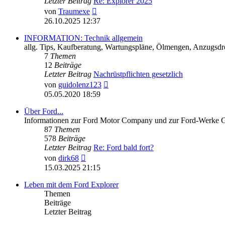
Letzter Beitrag
Re: Explorer 2025
Neuester
von
Traumexe
Beitrag
26.10.2025 12:37
INFORMATION: Technik allgemein
allg. Tips, Kaufberatung, Wartungspläne, Ölmengen, Anzugsdre
7
Themen
12
Beiträge
Letzter Beitrag
Nachrüstpflichten gesetzlich
Neuester
von
guidolenz123
Beitrag
05.05.2020 18:59
Über Ford...
Informationen zur Ford Motor Company und zur Ford-Werke
87
Themen
578
Beiträge
Letzter Beitrag
Re: Ford bald fort?
Neuester
von
dirk68
Beitrag
15.03.2025 21:15
Leben mit dem Ford Explorer
Themen
Beiträge
Letzter Beitrag