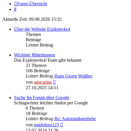
Foren-Übersicht
Suche
Aktuelle Zeit: 09.08.2026 15:32
Über die Website Explorer4x4
Themen
Beiträge
Letzter Beitrag
Wichtige Mitteilungen
Das Explorer4x4-Team gibt bekannt
21
Themen
106
Beiträge
Letzter Beitrag
Hans Georg Walther
Neuester
von
anncarina
Beitrag
27.10.2025 14:11
Suche Im Forum über Google
Schlagwörter leichter finden per Google
6
Themen
18
Beiträge
Letzter Beitrag
Re: Automatikgetriebe
Neuester
von
guidolenz123
Beitrag
13.02.2024 21:36