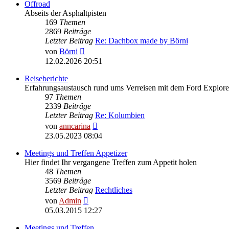
Offroad
Abseits der Asphaltpisten
169
Themen
2869
Beiträge
Letzter Beitrag
Re: Dachbox made by Börni
Neuester
von
Börni
Beitrag
12.02.2026 20:51
Reiseberichte
Erfahrungsaustausch rund ums Verreisen mit dem Ford Explore
97
Themen
2339
Beiträge
Letzter Beitrag
Re: Kolumbien
Neuester
von
anncarina
Beitrag
23.05.2023 08:04
Meetings und Treffen Appetizer
Hier findet Ihr vergangene Treffen zum Appetit holen
48
Themen
3569
Beiträge
Letzter Beitrag
Rechtliches
Neuester
von
Admin
Beitrag
05.03.2015 12:27
Meetings und Treffen