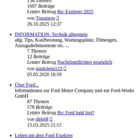
136
Themen
1697
Beiträge
Letzter Beitrag
Re: Explorer 2025
Neuester
von
Traumexe
Beitrag
26.10.2025 12:37
INFORMATION: Technik allgemein
allg. Tips, Kaufberatung, Wartungspläne, Ölmengen,
Anzugsdrehmomente etc. ...
7
Themen
12
Beiträge
Letzter Beitrag
Nachrüstpflichten gesetzlich
Neuester
von
guidolenz123
Beitrag
05.05.2020 18:59
Über Ford...
Informationen zur Ford Motor Company und zur Ford-Werke
GmbH
87
Themen
578
Beiträge
Letzter Beitrag
Re: Ford bald fort?
Neuester
von
dirk68
Beitrag
15.03.2025 21:15
Leben mit dem Ford Explorer