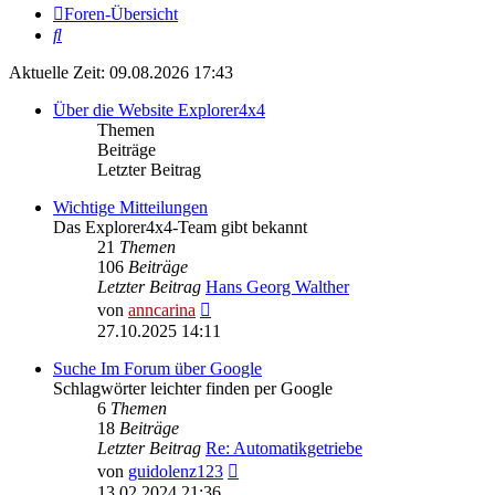
Foren-Übersicht
Suche
Aktuelle Zeit: 09.08.2026 17:43
Über die Website Explorer4x4
Themen
Beiträge
Letzter Beitrag
Wichtige Mitteilungen
Das Explorer4x4-Team gibt bekannt
21
Themen
106
Beiträge
Letzter Beitrag
Hans Georg Walther
Neuester
von
anncarina
Beitrag
27.10.2025 14:11
Suche Im Forum über Google
Schlagwörter leichter finden per Google
6
Themen
18
Beiträge
Letzter Beitrag
Re: Automatikgetriebe
Neuester
von
guidolenz123
Beitrag
13.02.2024 21:36