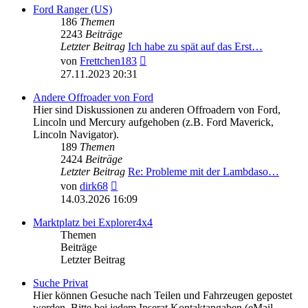
Ford Ranger (US)
186
Themen
2243
Beiträge
Letzter Beitrag
Ich habe zu spät auf das Erst…
Neuester
von
Frettchen183
Beitrag
27.11.2023 20:31
Andere Offroader von Ford
Hier sind Diskussionen zu anderen Offroadern von Ford,
Lincoln und Mercury aufgehoben (z.B. Ford Maverick,
Lincoln Navigator).
189
Themen
2424
Beiträge
Letzter Beitrag
Re: Probleme mit der Lambdaso…
Neuester
von
dirk68
Beitrag
14.03.2026 16:09
Marktplatz bei Explorer4x4
Themen
Beiträge
Letzter Beitrag
Suche Privat
Hier können Gesuche nach Teilen und Fahrzeugen gepostet
werden. Bitte bei jedem Inserat Kontaktangaben (eMail,