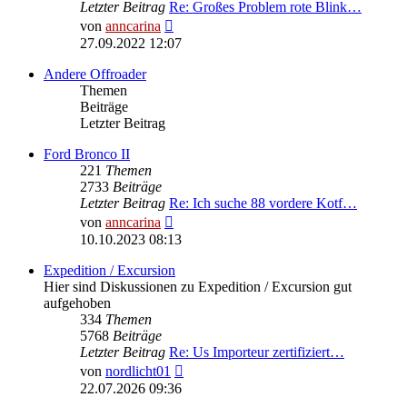
Letzter Beitrag
Re: Großes Problem rote Blink…
Neuester
von
anncarina
Beitrag
27.09.2022 12:07
Andere Offroader
Themen
Beiträge
Letzter Beitrag
Ford Bronco II
221
Themen
2733
Beiträge
Letzter Beitrag
Re: Ich suche 88 vordere Kotf…
Neuester
von
anncarina
Beitrag
10.10.2023 08:13
Expedition / Excursion
Hier sind Diskussionen zu Expedition / Excursion gut
aufgehoben
334
Themen
5768
Beiträge
Letzter Beitrag
Re: Us Importeur zertifiziert…
Neuester
von
nordlicht01
Beitrag
22.07.2026 09:36