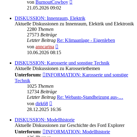
Neuester
von
BurnoutCowboy
Beitrag
21.05.2026 09:02
DISKUSSION: Innenraum, Elektrik
Aktuelle Diskussionen zu Innenraum, Elektrik und Elektronik
2280
Themen
27573
Beiträge
Letzter Beitrag
Re: Klimaanlage - Eigenleben
Neuester
von
anncarina
Beitrag
10.06.2026 08:15
DISKUSSION: Karosserie und sonstige Technik
Aktuelle Diskussionen zu Karosseriethemen
Unterforum:
INFORMATION: Karosserie und sonstige
Technik
1025
Themen
12734
Beiträge
Letzter Beitrag
Re: Webasto-Standheizung aus-…
Neuester
von
dirk68
Beitrag
28.12.2025 16:36
DISKUSSION: Modellhistorie
Aktuelle Diskussionen zur Geschichte des Ford Explorer
Unterforum:
INFORMATION: Modellhistorie