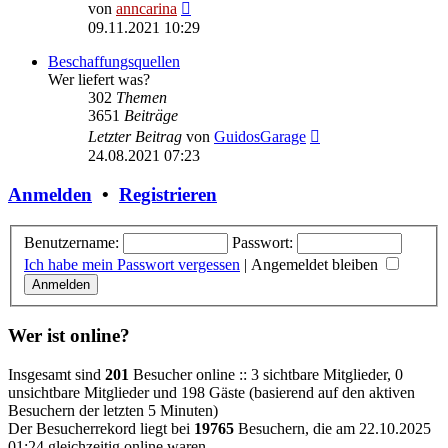
Neuester
von
anncarina
Beitrag
09.11.2021 10:29
Beschaffungsquellen
Wer liefert was?
302
Themen
3651
Beiträge
Neuester
Letzter Beitrag
von
GuidosGarage
Beitrag
24.08.2021 07:23
Anmelden
•
Registrieren
Benutzername:
Passwort:
Ich habe mein Passwort vergessen
|
Angemeldet bleiben
Wer ist online?
Insgesamt sind
201
Besucher online :: 3 sichtbare Mitglieder, 0
unsichtbare Mitglieder und 198 Gäste (basierend auf den aktiven
Besuchern der letzten 5 Minuten)
Der Besucherrekord liegt bei
19765
Besuchern, die am 22.10.2025
01:24 gleichzeitig online waren.