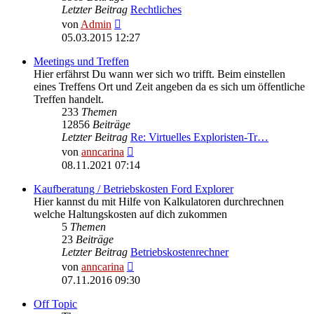
Letzter Beitrag
Rechtliches
Neuester
von
Admin
Beitrag
05.03.2015 12:27
Meetings und Treffen
Hier erfährst Du wann wer sich wo trifft. Beim einstellen
eines Treffens Ort und Zeit angeben da es sich um öffentliche
Treffen handelt.
233
Themen
12856
Beiträge
Letzter Beitrag
Re: Virtuelles Exploristen-Tr…
Neuester
von
anncarina
Beitrag
08.11.2021 07:14
Kaufberatung / Betriebskosten Ford Explorer
Hier kannst du mit Hilfe von Kalkulatoren durchrechnen
welche Haltungskosten auf dich zukommen
5
Themen
23
Beiträge
Letzter Beitrag
Betriebskostenrechner
Neuester
von
anncarina
Beitrag
07.11.2016 09:30
Off Topic