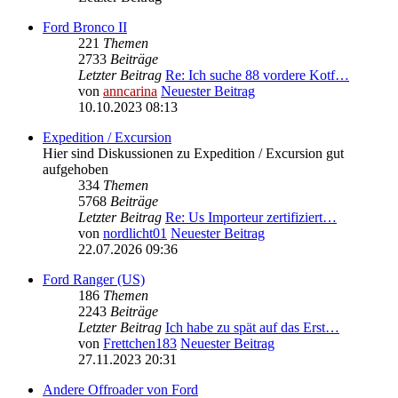
Ford Bronco II
221
Themen
2733
Beiträge
Letzter Beitrag
Re: Ich suche 88 vordere Kotf…
von
anncarina
Neuester Beitrag
10.10.2023 08:13
Expedition / Excursion
Hier sind Diskussionen zu Expedition / Excursion gut
aufgehoben
334
Themen
5768
Beiträge
Letzter Beitrag
Re: Us Importeur zertifiziert…
von
nordlicht01
Neuester Beitrag
22.07.2026 09:36
Ford Ranger (US)
186
Themen
2243
Beiträge
Letzter Beitrag
Ich habe zu spät auf das Erst…
von
Frettchen183
Neuester Beitrag
27.11.2023 20:31
Andere Offroader von Ford