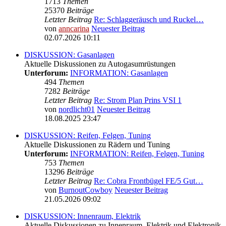
1713
Themen
25370
Beiträge
Letzter Beitrag
Re: Schlaggeräusch und Ruckel…
von
anncarina
Neuester Beitrag
02.07.2026 10:11
DISKUSSION: Gasanlagen
Aktuelle Diskussionen zu Autogasumrüstungen
Unterforum:
INFORMATION: Gasanlagen
494
Themen
7282
Beiträge
Letzter Beitrag
Re: Strom Plan Prins VSI 1
von
nordlicht01
Neuester Beitrag
18.08.2025 23:47
DISKUSSION: Reifen, Felgen, Tuning
Aktuelle Diskussionen zu Rädern und Tuning
Unterforum:
INFORMATION: Reifen, Felgen, Tuning
753
Themen
13296
Beiträge
Letzter Beitrag
Re: Cobra Frontbügel FE/5 Gut…
von
BurnoutCowboy
Neuester Beitrag
21.05.2026 09:02
DISKUSSION: Innenraum, Elektrik
Aktuelle Diskussionen zu Innenraum, Elektrik und Elektronik