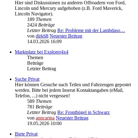
Hier sind Diskussionen zu anderen Offroadern von Ford,
Lincoln und Mercury aufgehoben (z.B. Ford Maverick,
Lincoln Navigator).
189
Themen
2424
Beiträge
Letzter Beitrag
Re: Probleme mit der Lambdaso…
von
dirk68
Neuester Beitrag
14.03.2026 16:09
Marktplatz bei Explorer4x4
Themen
Beiträge
Letzter Beitrag
Suche Privat
Hier können Gesuche nach Teilen und Fahrzeugen gepostet
werden. Bitte bei jedem Inserat Kontaktangaben (eMail,
Telefon, ...) nicht vergessen!
589
Themen
781
Beiträge
Letzter Beitrag
Re: Frontbügel in Schwarz
von
anncarina
Neuester Beitrag
19.05.2026 10:00
Biete Privat