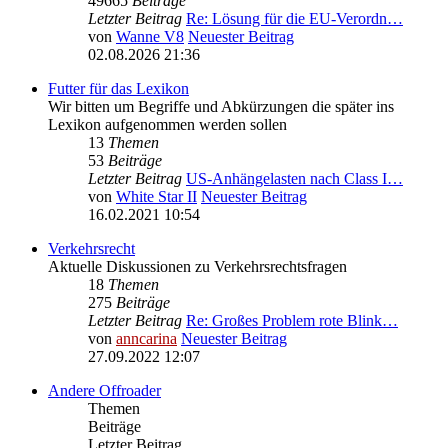
49665
Beiträge
Letzter Beitrag
Re: Lösung für die EU‑Verordn…
von
Wanne V8
Neuester Beitrag
02.08.2026 21:36
Futter für das Lexikon
Wir bitten um Begriffe und Abkürzungen die später ins
Lexikon aufgenommen werden sollen
13
Themen
53
Beiträge
Letzter Beitrag
US-Anhängelasten nach Class I…
von
White Star II
Neuester Beitrag
16.02.2021 10:54
Verkehrsrecht
Aktuelle Diskussionen zu Verkehrsrechtsfragen
18
Themen
275
Beiträge
Letzter Beitrag
Re: Großes Problem rote Blink…
von
anncarina
Neuester Beitrag
27.09.2022 12:07
Andere Offroader
Themen
Beiträge
Letzter Beitrag