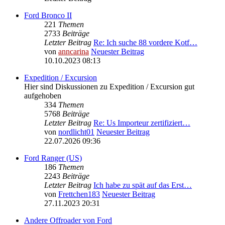
Ford Bronco II
221
Themen
2733
Beiträge
Letzter Beitrag
Re: Ich suche 88 vordere Kotf…
von
anncarina
Neuester Beitrag
10.10.2023 08:13
Expedition / Excursion
Hier sind Diskussionen zu Expedition / Excursion gut
aufgehoben
334
Themen
5768
Beiträge
Letzter Beitrag
Re: Us Importeur zertifiziert…
von
nordlicht01
Neuester Beitrag
22.07.2026 09:36
Ford Ranger (US)
186
Themen
2243
Beiträge
Letzter Beitrag
Ich habe zu spät auf das Erst…
von
Frettchen183
Neuester Beitrag
27.11.2023 20:31
Andere Offroader von Ford