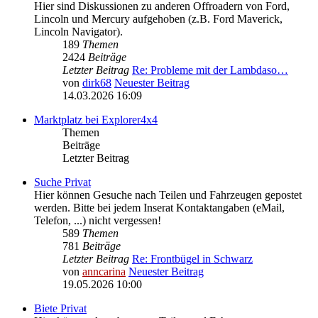
Hier sind Diskussionen zu anderen Offroadern von Ford,
Lincoln und Mercury aufgehoben (z.B. Ford Maverick,
Lincoln Navigator).
189
Themen
2424
Beiträge
Letzter Beitrag
Re: Probleme mit der Lambdaso…
von
dirk68
Neuester Beitrag
14.03.2026 16:09
Marktplatz bei Explorer4x4
Themen
Beiträge
Letzter Beitrag
Suche Privat
Hier können Gesuche nach Teilen und Fahrzeugen gepostet
werden. Bitte bei jedem Inserat Kontaktangaben (eMail,
Telefon, ...) nicht vergessen!
589
Themen
781
Beiträge
Letzter Beitrag
Re: Frontbügel in Schwarz
von
anncarina
Neuester Beitrag
19.05.2026 10:00
Biete Privat