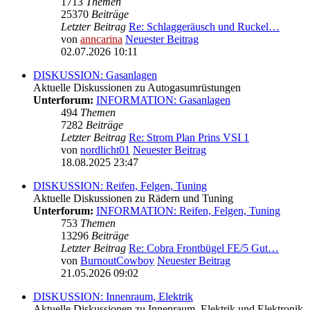
1713
Themen
25370
Beiträge
Letzter Beitrag
Re: Schlaggeräusch und Ruckel…
von
anncarina
Neuester Beitrag
02.07.2026 10:11
DISKUSSION: Gasanlagen
Aktuelle Diskussionen zu Autogasumrüstungen
Unterforum:
INFORMATION: Gasanlagen
494
Themen
7282
Beiträge
Letzter Beitrag
Re: Strom Plan Prins VSI 1
von
nordlicht01
Neuester Beitrag
18.08.2025 23:47
DISKUSSION: Reifen, Felgen, Tuning
Aktuelle Diskussionen zu Rädern und Tuning
Unterforum:
INFORMATION: Reifen, Felgen, Tuning
753
Themen
13296
Beiträge
Letzter Beitrag
Re: Cobra Frontbügel FE/5 Gut…
von
BurnoutCowboy
Neuester Beitrag
21.05.2026 09:02
DISKUSSION: Innenraum, Elektrik
Aktuelle Diskussionen zu Innenraum, Elektrik und Elektronik