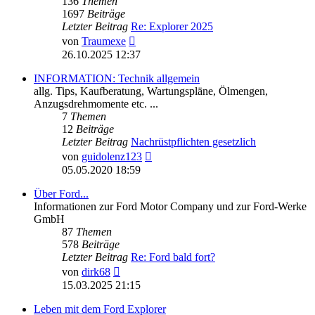
136
Themen
1697
Beiträge
Letzter Beitrag
Re: Explorer 2025
Neuester
von
Traumexe
Beitrag
26.10.2025 12:37
INFORMATION: Technik allgemein
allg. Tips, Kaufberatung, Wartungspläne, Ölmengen,
Anzugsdrehmomente etc. ...
7
Themen
12
Beiträge
Letzter Beitrag
Nachrüstpflichten gesetzlich
Neuester
von
guidolenz123
Beitrag
05.05.2020 18:59
Über Ford...
Informationen zur Ford Motor Company und zur Ford-Werke
GmbH
87
Themen
578
Beiträge
Letzter Beitrag
Re: Ford bald fort?
Neuester
von
dirk68
Beitrag
15.03.2025 21:15
Leben mit dem Ford Explorer