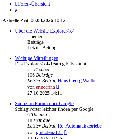
Foren-Übersicht
Suche
Aktuelle Zeit: 06.08.2026 10:12
Über die Website Explorer4x4
Themen
Beiträge
Letzter Beitrag
Wichtige Mitteilungen
Das Explorer4x4-Team gibt bekannt
21
Themen
106
Beiträge
Letzter Beitrag
Hans Georg Walther
Neuester
von
anncarina
Beitrag
27.10.2025 14:11
Suche Im Forum über Google
Schlagwörter leichter finden per Google
6
Themen
18
Beiträge
Letzter Beitrag
Re: Automatikgetriebe
Neuester
von
guidolenz123
Beitrag
13.02.2024 21:36