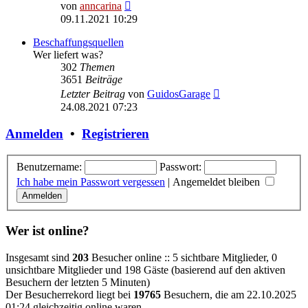
Neuester
von
anncarina
Beitrag
09.11.2021 10:29
Beschaffungsquellen
Wer liefert was?
302
Themen
3651
Beiträge
Neuester
Letzter Beitrag
von
GuidosGarage
Beitrag
24.08.2021 07:23
Anmelden
•
Registrieren
Benutzername:
Passwort:
Ich habe mein Passwort vergessen
|
Angemeldet bleiben
Wer ist online?
Insgesamt sind
203
Besucher online :: 5 sichtbare Mitglieder, 0
unsichtbare Mitglieder und 198 Gäste (basierend auf den aktiven
Besuchern der letzten 5 Minuten)
Der Besucherrekord liegt bei
19765
Besuchern, die am 22.10.2025
01:24 gleichzeitig online waren.