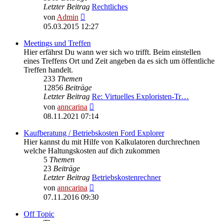
Letzter Beitrag
Rechtliches
Neuester
von
Admin
Beitrag
05.03.2015 12:27
Meetings und Treffen
Hier erfährst Du wann wer sich wo trifft. Beim einstellen
eines Treffens Ort und Zeit angeben da es sich um öffentliche
Treffen handelt.
233
Themen
12856
Beiträge
Letzter Beitrag
Re: Virtuelles Exploristen-Tr…
Neuester
von
anncarina
Beitrag
08.11.2021 07:14
Kaufberatung / Betriebskosten Ford Explorer
Hier kannst du mit Hilfe von Kalkulatoren durchrechnen
welche Haltungskosten auf dich zukommen
5
Themen
23
Beiträge
Letzter Beitrag
Betriebskostenrechner
Neuester
von
anncarina
Beitrag
07.11.2016 09:30
Off Topic