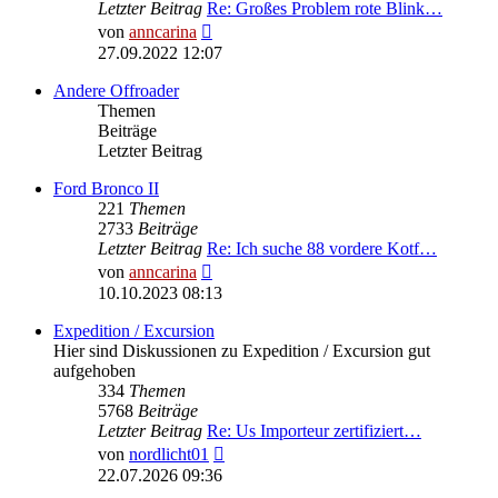
Letzter Beitrag
Re: Großes Problem rote Blink…
Neuester
von
anncarina
Beitrag
27.09.2022 12:07
Andere Offroader
Themen
Beiträge
Letzter Beitrag
Ford Bronco II
221
Themen
2733
Beiträge
Letzter Beitrag
Re: Ich suche 88 vordere Kotf…
Neuester
von
anncarina
Beitrag
10.10.2023 08:13
Expedition / Excursion
Hier sind Diskussionen zu Expedition / Excursion gut
aufgehoben
334
Themen
5768
Beiträge
Letzter Beitrag
Re: Us Importeur zertifiziert…
Neuester
von
nordlicht01
Beitrag
22.07.2026 09:36