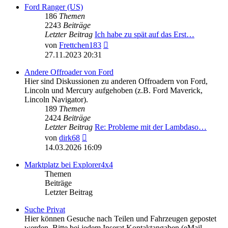
Ford Ranger (US)
186
Themen
2243
Beiträge
Letzter Beitrag
Ich habe zu spät auf das Erst…
Neuester
von
Frettchen183
Beitrag
27.11.2023 20:31
Andere Offroader von Ford
Hier sind Diskussionen zu anderen Offroadern von Ford,
Lincoln und Mercury aufgehoben (z.B. Ford Maverick,
Lincoln Navigator).
189
Themen
2424
Beiträge
Letzter Beitrag
Re: Probleme mit der Lambdaso…
Neuester
von
dirk68
Beitrag
14.03.2026 16:09
Marktplatz bei Explorer4x4
Themen
Beiträge
Letzter Beitrag
Suche Privat
Hier können Gesuche nach Teilen und Fahrzeugen gepostet
werden. Bitte bei jedem Inserat Kontaktangaben (eMail,