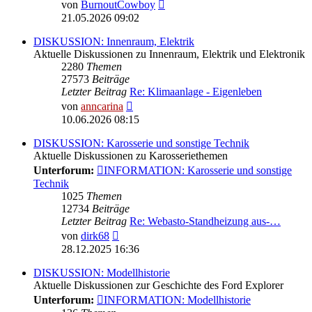
Neuester
von
BurnoutCowboy
Beitrag
21.05.2026 09:02
DISKUSSION: Innenraum, Elektrik
Aktuelle Diskussionen zu Innenraum, Elektrik und Elektronik
2280
Themen
27573
Beiträge
Letzter Beitrag
Re: Klimaanlage - Eigenleben
Neuester
von
anncarina
Beitrag
10.06.2026 08:15
DISKUSSION: Karosserie und sonstige Technik
Aktuelle Diskussionen zu Karosseriethemen
Unterforum:
INFORMATION: Karosserie und sonstige
Technik
1025
Themen
12734
Beiträge
Letzter Beitrag
Re: Webasto-Standheizung aus-…
Neuester
von
dirk68
Beitrag
28.12.2025 16:36
DISKUSSION: Modellhistorie
Aktuelle Diskussionen zur Geschichte des Ford Explorer
Unterforum:
INFORMATION: Modellhistorie