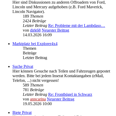
Hier sind Diskussionen zu anderen Offroadern von Ford,
Lincoln und Mercury aufgehoben (z.B. Ford Maverick,
Lincoln Navigator).
189
Themen
2424
Beiträge
Letzter Beitrag
Re: Probleme mit der Lambdaso…
von
dirk68
Neuester Beitrag
14.03.2026 16:09
Marktplatz bei Explorer4x4
Themen
Beiträge
Letzter Beitrag
Suche Privat
Hier können Gesuche nach Teilen und Fahrzeugen gepostet
werden. Bitte bei jedem Inserat Kontaktangaben (eMail,
Telefon, ...) nicht vergessen!
589
Themen
781
Beiträge
Letzter Beitrag
Re: Frontbügel in Schwarz
von
anncarina
Neuester Beitrag
19.05.2026 10:00
Biete Privat