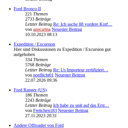
Ford Bronco II
221
Themen
2733
Beiträge
Letzter Beitrag
Re: Ich suche 88 vordere Kotf…
von
anncarina
Neuester Beitrag
10.10.2023 08:13
Expedition / Excursion
Hier sind Diskussionen zu Expedition / Excursion gut
aufgehoben
334
Themen
5768
Beiträge
Letzter Beitrag
Re: Us Importeur zertifiziert…
von
nordlicht01
Neuester Beitrag
22.07.2026 09:36
Ford Ranger (US)
186
Themen
2243
Beiträge
Letzter Beitrag
Ich habe zu spät auf das Erst…
von
Frettchen183
Neuester Beitrag
27.11.2023 20:31
Andere Offroader von Ford