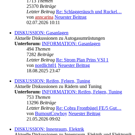
1713
Themen
25370
Beiträge
Letzter Beitrag
Re: Schlaggeräusch und Ruckel…
von
anncarina
Neuester Beitrag
02.07.2026 10:11
DISKUSSION: Gasanlagen
Aktuelle Diskussionen zu Autogasumrüstungen
Unterforum:
INFORMATION: Gasanlagen
494
Themen
7282
Beiträge
Letzter Beitrag
Re: Strom Plan Prins VSI 1
von
nordlicht01
Neuester Beitrag
18.08.2025 23:47
DISKUSSION: Reifen, Felgen, Tuning
Aktuelle Diskussionen zu Rädern und Tuning
Unterforum:
INFORMATION: Reifen, Felgen, Tuning
753
Themen
13296
Beiträge
Letzter Beitrag
Re: Cobra Frontbügel FE/5 Gut…
von
BurnoutCowboy
Neuester Beitrag
21.05.2026 09:02
DISKUSSION: Innenraum, Elektrik
Aktuelle Diskussionen zu Innenraum, Elektrik und Elektronik