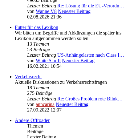
49665
Beiträge
Letzter Beitrag
Re: Lösung für die EU‑Verordn…
von
Wanne V8
Neuester Beitrag
02.08.2026 21:36
Futter für das Lexikon
Wir bitten um Begriffe und Abkürzungen die später ins
Lexikon aufgenommen werden sollen
13
Themen
53
Beiträge
Letzter Beitrag
US-Anhängelasten nach Class I…
von
White Star II
Neuester Beitrag
16.02.2021 10:54
Verkehrsrecht
Aktuelle Diskussionen zu Verkehrsrechtsfragen
18
Themen
275
Beiträge
Letzter Beitrag
Re: Großes Problem rote Blink…
von
anncarina
Neuester Beitrag
27.09.2022 12:07
Andere Offroader
Themen
Beiträge
Letzter Beitrag