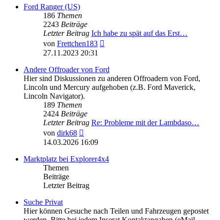
Ford Ranger (US)
186
Themen
2243
Beiträge
Letzter Beitrag
Ich habe zu spät auf das Erst…
Neuester
von
Frettchen183
Beitrag
27.11.2023 20:31
Andere Offroader von Ford
Hier sind Diskussionen zu anderen Offroadern von Ford,
Lincoln und Mercury aufgehoben (z.B. Ford Maverick,
Lincoln Navigator).
189
Themen
2424
Beiträge
Letzter Beitrag
Re: Probleme mit der Lambdaso…
Neuester
von
dirk68
Beitrag
14.03.2026 16:09
Marktplatz bei Explorer4x4
Themen
Beiträge
Letzter Beitrag
Suche Privat
Hier können Gesuche nach Teilen und Fahrzeugen gepostet
werden. Bitte bei jedem Inserat Kontaktangaben (eMail,