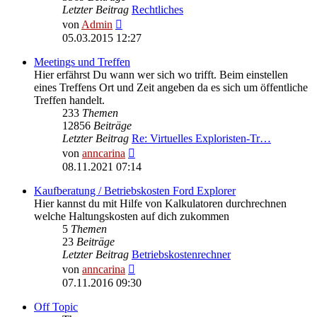
Letzter Beitrag
Rechtliches
Neuester
von
Admin
Beitrag
05.03.2015 12:27
Meetings und Treffen
Hier erfährst Du wann wer sich wo trifft. Beim einstellen
eines Treffens Ort und Zeit angeben da es sich um öffentliche
Treffen handelt.
233
Themen
12856
Beiträge
Letzter Beitrag
Re: Virtuelles Exploristen-Tr…
Neuester
von
anncarina
Beitrag
08.11.2021 07:14
Kaufberatung / Betriebskosten Ford Explorer
Hier kannst du mit Hilfe von Kalkulatoren durchrechnen
welche Haltungskosten auf dich zukommen
5
Themen
23
Beiträge
Letzter Beitrag
Betriebskostenrechner
Neuester
von
anncarina
Beitrag
07.11.2016 09:30
Off Topic