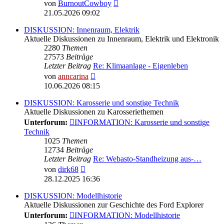
Neuester
von
BurnoutCowboy
Beitrag
21.05.2026 09:02
DISKUSSION: Innenraum, Elektrik
Aktuelle Diskussionen zu Innenraum, Elektrik und Elektronik
2280
Themen
27573
Beiträge
Letzter Beitrag
Re: Klimaanlage - Eigenleben
Neuester
von
anncarina
Beitrag
10.06.2026 08:15
DISKUSSION: Karosserie und sonstige Technik
Aktuelle Diskussionen zu Karosseriethemen
Unterforum:
INFORMATION: Karosserie und sonstige
Technik
1025
Themen
12734
Beiträge
Letzter Beitrag
Re: Webasto-Standheizung aus-…
Neuester
von
dirk68
Beitrag
28.12.2025 16:36
DISKUSSION: Modellhistorie
Aktuelle Diskussionen zur Geschichte des Ford Explorer
Unterforum:
INFORMATION: Modellhistorie