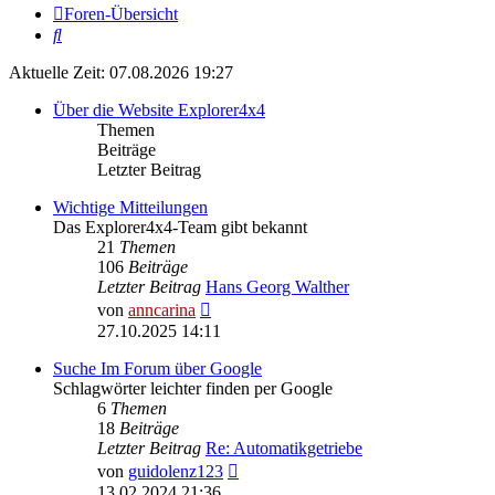
Foren-Übersicht
Suche
Aktuelle Zeit: 07.08.2026 19:27
Über die Website Explorer4x4
Themen
Beiträge
Letzter Beitrag
Wichtige Mitteilungen
Das Explorer4x4-Team gibt bekannt
21
Themen
106
Beiträge
Letzter Beitrag
Hans Georg Walther
Neuester
von
anncarina
Beitrag
27.10.2025 14:11
Suche Im Forum über Google
Schlagwörter leichter finden per Google
6
Themen
18
Beiträge
Letzter Beitrag
Re: Automatikgetriebe
Neuester
von
guidolenz123
Beitrag
13.02.2024 21:36