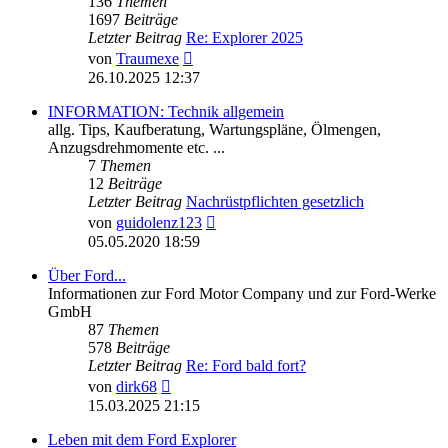
136
Themen
1697
Beiträge
Letzter Beitrag
Re: Explorer 2025
Neuester
von
Traumexe
Beitrag
26.10.2025 12:37
INFORMATION: Technik allgemein
allg. Tips, Kaufberatung, Wartungspläne, Ölmengen,
Anzugsdrehmomente etc. ...
7
Themen
12
Beiträge
Letzter Beitrag
Nachrüstpflichten gesetzlich
Neuester
von
guidolenz123
Beitrag
05.05.2020 18:59
Über Ford...
Informationen zur Ford Motor Company und zur Ford-Werke
GmbH
87
Themen
578
Beiträge
Letzter Beitrag
Re: Ford bald fort?
Neuester
von
dirk68
Beitrag
15.03.2025 21:15
Leben mit dem Ford Explorer