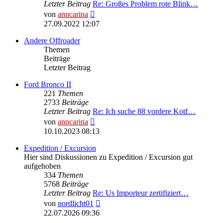
Letzter Beitrag
Re: Großes Problem rote Blink…
Neuester
von
anncarina
Beitrag
27.09.2022 12:07
Andere Offroader
Themen
Beiträge
Letzter Beitrag
Ford Bronco II
221
Themen
2733
Beiträge
Letzter Beitrag
Re: Ich suche 88 vordere Kotf…
Neuester
von
anncarina
Beitrag
10.10.2023 08:13
Expedition / Excursion
Hier sind Diskussionen zu Expedition / Excursion gut
aufgehoben
334
Themen
5768
Beiträge
Letzter Beitrag
Re: Us Importeur zertifiziert…
Neuester
von
nordlicht01
Beitrag
22.07.2026 09:36