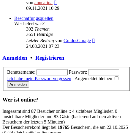
Neuester
von
anncarina
Beitrag
09.11.2021 10:29
Beschaffungsquellen
Wer liefert was?
302
Themen
3651
Beiträge
Neuester
Letzter Beitrag
von
GuidosGarage
Beitrag
24.08.2021 07:23
Anmelden
•
Registrieren
Benutzername:
Passwort:
Ich habe mein Passwort vergessen
|
Angemeldet bleiben
Wer ist online?
Insgesamt sind
87
Besucher online :: 4 sichtbare Mitglieder, 0
unsichtbare Mitglieder und 83 Gäste (basierend auf den aktiven
Besuchern der letzten 5 Minuten)
Der Besucherrekord liegt bei
19765
Besuchern, die am 22.10.2025
01:24 gleichzeitig online waren.