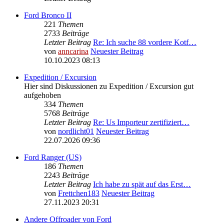
Ford Bronco II
221
Themen
2733
Beiträge
Letzter Beitrag
Re: Ich suche 88 vordere Kotf…
von
anncarina
Neuester Beitrag
10.10.2023 08:13
Expedition / Excursion
Hier sind Diskussionen zu Expedition / Excursion gut
aufgehoben
334
Themen
5768
Beiträge
Letzter Beitrag
Re: Us Importeur zertifiziert…
von
nordlicht01
Neuester Beitrag
22.07.2026 09:36
Ford Ranger (US)
186
Themen
2243
Beiträge
Letzter Beitrag
Ich habe zu spät auf das Erst…
von
Frettchen183
Neuester Beitrag
27.11.2023 20:31
Andere Offroader von Ford