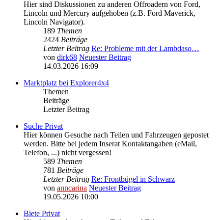
Hier sind Diskussionen zu anderen Offroadern von Ford,
Lincoln und Mercury aufgehoben (z.B. Ford Maverick,
Lincoln Navigator).
189
Themen
2424
Beiträge
Letzter Beitrag
Re: Probleme mit der Lambdaso…
von
dirk68
Neuester Beitrag
14.03.2026 16:09
Marktplatz bei Explorer4x4
Themen
Beiträge
Letzter Beitrag
Suche Privat
Hier können Gesuche nach Teilen und Fahrzeugen gepostet
werden. Bitte bei jedem Inserat Kontaktangaben (eMail,
Telefon, ...) nicht vergessen!
589
Themen
781
Beiträge
Letzter Beitrag
Re: Frontbügel in Schwarz
von
anncarina
Neuester Beitrag
19.05.2026 10:00
Biete Privat