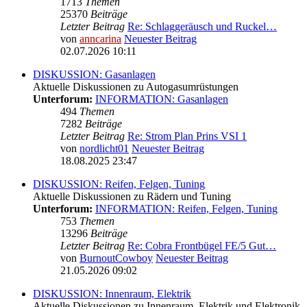
1713
Themen
25370
Beiträge
Letzter Beitrag
Re: Schlaggeräusch und Ruckel…
von
anncarina
Neuester Beitrag
02.07.2026 10:11
DISKUSSION: Gasanlagen
Aktuelle Diskussionen zu Autogasumrüstungen
Unterforum:
INFORMATION: Gasanlagen
494
Themen
7282
Beiträge
Letzter Beitrag
Re: Strom Plan Prins VSI 1
von
nordlicht01
Neuester Beitrag
18.08.2025 23:47
DISKUSSION: Reifen, Felgen, Tuning
Aktuelle Diskussionen zu Rädern und Tuning
Unterforum:
INFORMATION: Reifen, Felgen, Tuning
753
Themen
13296
Beiträge
Letzter Beitrag
Re: Cobra Frontbügel FE/5 Gut…
von
BurnoutCowboy
Neuester Beitrag
21.05.2026 09:02
DISKUSSION: Innenraum, Elektrik
Aktuelle Diskussionen zu Innenraum, Elektrik und Elektronik