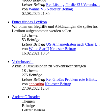
49665
Beiträge
Letzter Beitrag
Re: Lösung für die EU‑Verordn…
von
Wanne V8
Neuester Beitrag
02.08.2026 21:36
Futter für das Lexikon
Wir bitten um Begriffe und Abkürzungen die später ins
Lexikon aufgenommen werden sollen
13
Themen
53
Beiträge
Letzter Beitrag
US-Anhängelasten nach Class I…
von
White Star II
Neuester Beitrag
16.02.2021 10:54
Verkehrsrecht
Aktuelle Diskussionen zu Verkehrsrechtsfragen
18
Themen
275
Beiträge
Letzter Beitrag
Re: Großes Problem rote Blink…
von
anncarina
Neuester Beitrag
27.09.2022 12:07
Andere Offroader
Themen
Beiträge
Letzter Beitrag