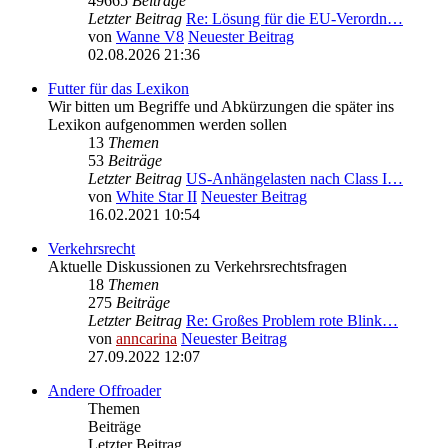
49665
Beiträge
Letzter Beitrag
Re: Lösung für die EU‑Verordn…
von
Wanne V8
Neuester Beitrag
02.08.2026 21:36
Futter für das Lexikon
Wir bitten um Begriffe und Abkürzungen die später ins
Lexikon aufgenommen werden sollen
13
Themen
53
Beiträge
Letzter Beitrag
US-Anhängelasten nach Class I…
von
White Star II
Neuester Beitrag
16.02.2021 10:54
Verkehrsrecht
Aktuelle Diskussionen zu Verkehrsrechtsfragen
18
Themen
275
Beiträge
Letzter Beitrag
Re: Großes Problem rote Blink…
von
anncarina
Neuester Beitrag
27.09.2022 12:07
Andere Offroader
Themen
Beiträge
Letzter Beitrag