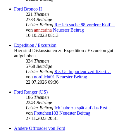
Ford Bronco II
221
Themen
2733
Beiträge
Letzter Beitrag
Re: Ich suche 88 vordere Kotf…
von
anncarina
Neuester Beitrag
10.10.2023 08:13
Expedition / Excursion
Hier sind Diskussionen zu Expedition / Excursion gut
aufgehoben
334
Themen
5768
Beiträge
Letzter Beitrag
Re: Us Importeur zertifiziert…
von
nordlicht01
Neuester Beitrag
22.07.2026 09:36
Ford Ranger (US)
186
Themen
2243
Beiträge
Letzter Beitrag
Ich habe zu spät auf das Erst…
von
Frettchen183
Neuester Beitrag
27.11.2023 20:31
Andere Offroader von Ford