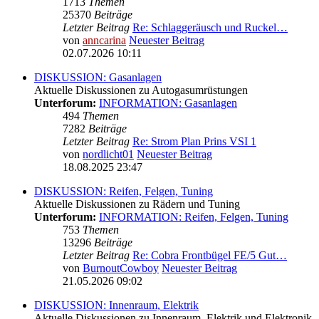
1713
Themen
25370
Beiträge
Letzter Beitrag
Re: Schlaggeräusch und Ruckel…
von
anncarina
Neuester Beitrag
02.07.2026 10:11
DISKUSSION: Gasanlagen
Aktuelle Diskussionen zu Autogasumrüstungen
Unterforum:
INFORMATION: Gasanlagen
494
Themen
7282
Beiträge
Letzter Beitrag
Re: Strom Plan Prins VSI 1
von
nordlicht01
Neuester Beitrag
18.08.2025 23:47
DISKUSSION: Reifen, Felgen, Tuning
Aktuelle Diskussionen zu Rädern und Tuning
Unterforum:
INFORMATION: Reifen, Felgen, Tuning
753
Themen
13296
Beiträge
Letzter Beitrag
Re: Cobra Frontbügel FE/5 Gut…
von
BurnoutCowboy
Neuester Beitrag
21.05.2026 09:02
DISKUSSION: Innenraum, Elektrik
Aktuelle Diskussionen zu Innenraum, Elektrik und Elektronik