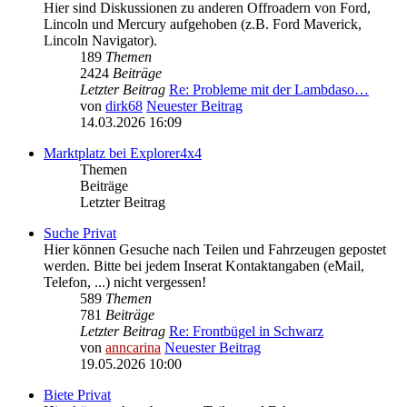
Hier sind Diskussionen zu anderen Offroadern von Ford,
Lincoln und Mercury aufgehoben (z.B. Ford Maverick,
Lincoln Navigator).
189
Themen
2424
Beiträge
Letzter Beitrag
Re: Probleme mit der Lambdaso…
von
dirk68
Neuester Beitrag
14.03.2026 16:09
Marktplatz bei Explorer4x4
Themen
Beiträge
Letzter Beitrag
Suche Privat
Hier können Gesuche nach Teilen und Fahrzeugen gepostet
werden. Bitte bei jedem Inserat Kontaktangaben (eMail,
Telefon, ...) nicht vergessen!
589
Themen
781
Beiträge
Letzter Beitrag
Re: Frontbügel in Schwarz
von
anncarina
Neuester Beitrag
19.05.2026 10:00
Biete Privat