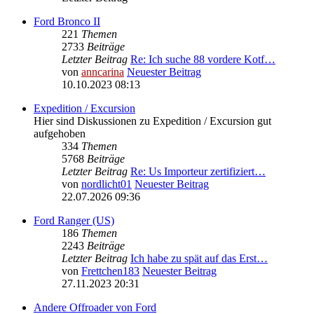
Ford Bronco II
221
Themen
2733
Beiträge
Letzter Beitrag
Re: Ich suche 88 vordere Kotf…
von
anncarina
Neuester Beitrag
10.10.2023 08:13
Expedition / Excursion
Hier sind Diskussionen zu Expedition / Excursion gut
aufgehoben
334
Themen
5768
Beiträge
Letzter Beitrag
Re: Us Importeur zertifiziert…
von
nordlicht01
Neuester Beitrag
22.07.2026 09:36
Ford Ranger (US)
186
Themen
2243
Beiträge
Letzter Beitrag
Ich habe zu spät auf das Erst…
von
Frettchen183
Neuester Beitrag
27.11.2023 20:31
Andere Offroader von Ford