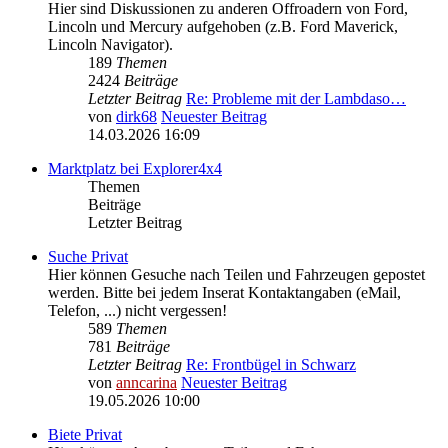
Hier sind Diskussionen zu anderen Offroadern von Ford,
Lincoln und Mercury aufgehoben (z.B. Ford Maverick,
Lincoln Navigator).
189
Themen
2424
Beiträge
Letzter Beitrag
Re: Probleme mit der Lambdaso…
von
dirk68
Neuester Beitrag
14.03.2026 16:09
Marktplatz bei Explorer4x4
Themen
Beiträge
Letzter Beitrag
Suche Privat
Hier können Gesuche nach Teilen und Fahrzeugen gepostet
werden. Bitte bei jedem Inserat Kontaktangaben (eMail,
Telefon, ...) nicht vergessen!
589
Themen
781
Beiträge
Letzter Beitrag
Re: Frontbügel in Schwarz
von
anncarina
Neuester Beitrag
19.05.2026 10:00
Biete Privat