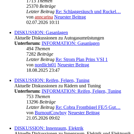
1713
Themen
25370
Beiträge
Letzter Beitrag
Re: Schlaggeräusch und Ruckel…
von
anncarina
Neuester Beitrag
02.07.2026 10:11
DISKUSSION: Gasanlagen
Aktuelle Diskussionen zu Autogasumrüstungen
Unterforum:
INFORMATION: Gasanlagen
494
Themen
7282
Beiträge
Letzter Beitrag
Re: Strom Plan Prins VSI 1
von
nordlicht01
Neuester Beitrag
18.08.2025 23:47
DISKUSSION: Reifen, Felgen, Tuning
Aktuelle Diskussionen zu Rädern und Tuning
Unterforum:
INFORMATION: Reifen, Felgen, Tuning
753
Themen
13296
Beiträge
Letzter Beitrag
Re: Cobra Frontbügel FE/5 Gut…
von
BurnoutCowboy
Neuester Beitrag
21.05.2026 09:02
DISKUSSION: Innenraum, Elektrik
Aktuelle Diskussionen zu Innenraum, Elektrik und Elektronik