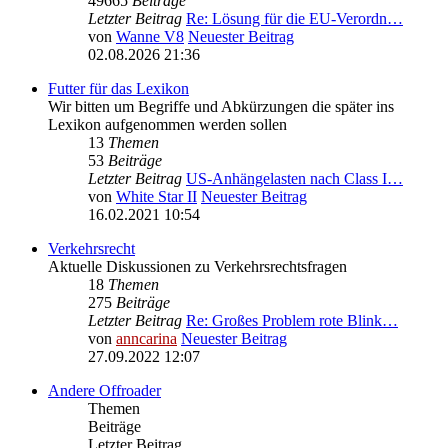
49665
Beiträge
Letzter Beitrag
Re: Lösung für die EU‑Verordn…
von
Wanne V8
Neuester Beitrag
02.08.2026 21:36
Futter für das Lexikon
Wir bitten um Begriffe und Abkürzungen die später ins
Lexikon aufgenommen werden sollen
13
Themen
53
Beiträge
Letzter Beitrag
US-Anhängelasten nach Class I…
von
White Star II
Neuester Beitrag
16.02.2021 10:54
Verkehrsrecht
Aktuelle Diskussionen zu Verkehrsrechtsfragen
18
Themen
275
Beiträge
Letzter Beitrag
Re: Großes Problem rote Blink…
von
anncarina
Neuester Beitrag
27.09.2022 12:07
Andere Offroader
Themen
Beiträge
Letzter Beitrag