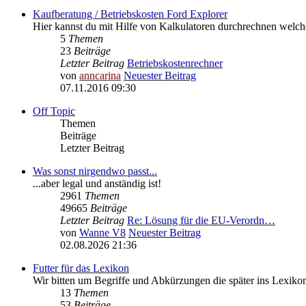
Kaufberatung / Betriebskosten Ford Explorer
Hier kannst du mit Hilfe von Kalkulatoren durchrechnen welc
5
Themen
23
Beiträge
Letzter Beitrag
Betriebskostenrechner
von
anncarina
Neuester Beitrag
07.11.2016 09:30
Off Topic
Themen
Beiträge
Letzter Beitrag
Was sonst nirgendwo passt...
...aber legal und anständig ist!
2961
Themen
49665
Beiträge
Letzter Beitrag
Re: Lösung für die EU‑Verordn…
von
Wanne V8
Neuester Beitrag
02.08.2026 21:36
Futter für das Lexikon
Wir bitten um Begriffe und Abkürzungen die später ins Lexik
13
Themen
53
Beiträge