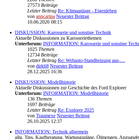
27573
Beiträge
Letzter Beitrag
Re: Klimaanlage - Eigenleben
von
anncarina
Neuester Beitrag
10.06.2026 08:15
DISKUSSION: Karosserie und sonstige Technik
Aktuelle Diskussionen zu Karosseriethemen
Unterforum:
INFORMATION: Karosserie und sonstige Tech
1025
Themen
12734
Beiträge
Letzter Beitrag
Re: Webasto-Standheizung aus-…
von
dirk68
Neuester Beitrag
28.12.2025 16:36
DISKUSSION: Modellhistorie
Aktuelle Diskussionen zur Geschichte des Ford Explorer
Unterforum:
INFORMATION: Modellhistorie
136
Themen
1697
Beiträge
Letzter Beitrag
Re: Explorer 2025
von
Traumexe
Neuester Beitrag
26.10.2025 12:37
INFORMATION: Technik allgemein
allg. Tips, Kaufberatung, Wartungspläne, Ölmengen, Anzugsdre