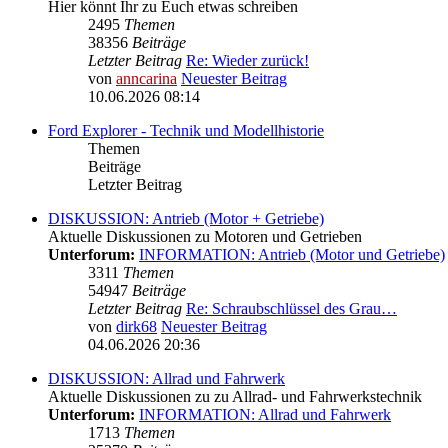
Hier könnt Ihr zu Euch etwas schreiben
2495
Themen
38356
Beiträge
Letzter Beitrag
Re: Wieder zurück!
von
anncarina
Neuester Beitrag
10.06.2026 08:14
Ford Explorer - Technik und Modellhistorie
Themen
Beiträge
Letzter Beitrag
DISKUSSION: Antrieb (Motor + Getriebe)
Aktuelle Diskussionen zu Motoren und Getrieben
Unterforum:
INFORMATION: Antrieb (Motor und Getriebe)
3311
Themen
54947
Beiträge
Letzter Beitrag
Re: Schraubschlüssel des Grau…
von
dirk68
Neuester Beitrag
04.06.2026 20:36
DISKUSSION: Allrad und Fahrwerk
Aktuelle Diskussionen zu zu Allrad- und Fahrwerkstechnik
Unterforum:
INFORMATION: Allrad und Fahrwerk
1713
Themen