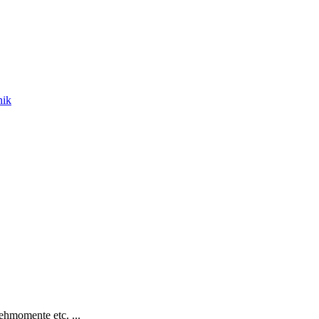
nik
hmomente etc. ...