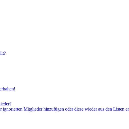
lt?
rhalten!
lieder?
er ignorierten Mitglieder hinzufügen oder diese wieder aus den Listen e