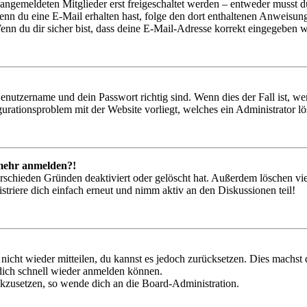
 angemeldeten Mitglieder erst freigeschaltet werden – entweder musst du
. Wenn du eine E-Mail erhalten hast, folge den dort enthaltenen Anweis
nn du dir sicher bist, dass deine E-Mail-Adresse korrekt eingegeben w
Benutzername und dein Passwort richtig sind. Wenn dies der Fall ist, w
igurationsproblem mit der Website vorliegt, welches ein Administrator l
t mehr anmelden?!
rschieden Gründen deaktiviert oder gelöscht hat. Außerdem löschen vie
triere dich einfach erneut und nimm aktiv an den Diskussionen teil!
 nicht wieder mitteilen, du kannst es jedoch zurücksetzen. Dies machs
 dich schnell wieder anmelden können.
ückzusetzen, so wende dich an die Board-Administration.