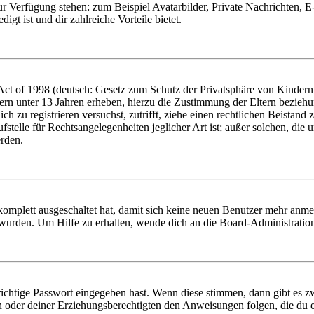
zur Verfügung stehen: zum Beispiel Avatarbilder, Private Nachrichten, 
igt ist und dir zahlreiche Vorteile bietet.
t of 1998 (deutsch: Gesetz zum Schutz der Privatsphäre von Kindern i
ern unter 13 Jahren erheben, hierzu die Zustimmung der Eltern bezieh
dich zu registrieren versuchst, zutrifft, ziehe einen rechtlichen Beista
stelle für Rechtsangelegenheiten jeglicher Art ist; außer solchen, die
erden.
 komplett ausgeschaltet hat, damit sich keine neuen Benutzer mehr anm
 wurden. Um Hilfe zu erhalten, wende dich an die Board-Administratio
richtige Passwort eingegeben hast. Wenn diese stimmen, dann gibt es
ern oder deiner Erziehungsberechtigten den Anweisungen folgen, die du e