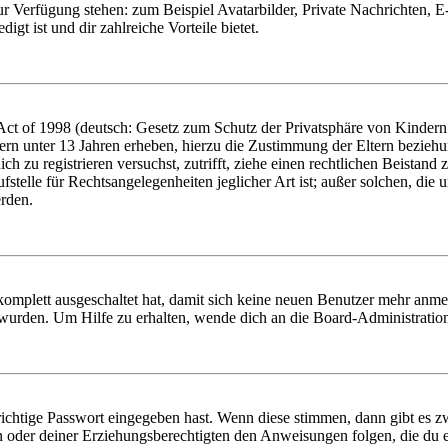
zur Verfügung stehen: zum Beispiel Avatarbilder, Private Nachrichten, 
igt ist und dir zahlreiche Vorteile bietet.
t of 1998 (deutsch: Gesetz zum Schutz der Privatsphäre von Kindern i
ern unter 13 Jahren erheben, hierzu die Zustimmung der Eltern bezieh
dich zu registrieren versuchst, zutrifft, ziehe einen rechtlichen Beista
stelle für Rechtsangelegenheiten jeglicher Art ist; außer solchen, die
erden.
 komplett ausgeschaltet hat, damit sich keine neuen Benutzer mehr anm
 wurden. Um Hilfe zu erhalten, wende dich an die Board-Administratio
richtige Passwort eingegeben hast. Wenn diese stimmen, dann gibt es
ern oder deiner Erziehungsberechtigten den Anweisungen folgen, die du e