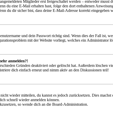
 angemeldeten Mitglieder erst freigeschaltet werden – entweder musst du
. Wenn du eine E-Mail erhalten hast, folge den dort enthaltenen Anweis
nn du dir sicher bist, dass deine E-Mail-Adresse korrekt eingegeben w
Benutzername und dein Passwort richtig sind. Wenn dies der Fall ist, w
igurationsproblem mit der Website vorliegt, welches ein Administrator l
t mehr anmelden?!
rschieden Gründen deaktiviert oder gelöscht hat. Außerdem löschen vie
triere dich einfach erneut und nimm aktiv an den Diskussionen teil!
 nicht wieder mitteilen, du kannst es jedoch zurücksetzen. Dies machs
 dich schnell wieder anmelden können.
ückzusetzen, so wende dich an die Board-Administration.