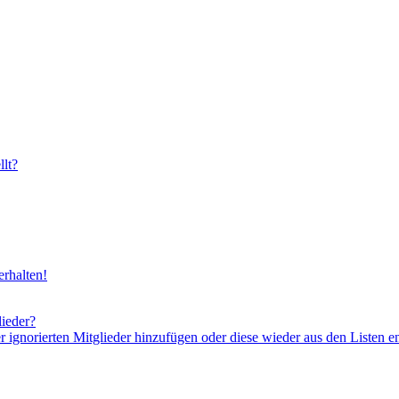
lt?
rhalten!
lieder?
er ignorierten Mitglieder hinzufügen oder diese wieder aus den Listen e