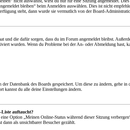
en“ nicht auswählst, wirst du nur für eine Sitzung angemeldet. Dies
Angemeldet bleiben“ beim Anmelden auswählen. Dies ist nicht empfehle
Verfügung steht, dann wurde sie vermutlich von der Board-Administratio
 hat und die dafür sorgen, dass du im Forum angemeldet bleibst. Außer
tiviert wurden. Wenn du Probleme bei der An- oder Abmeldung hast, ka
 in der Datenbank des Boards gespeichert. Um diese zu ändern, gehe in
t kannst du alle deine Einstellungen ändern.
-Liste auftaucht?
n eine Option „Meinen Online-Status während dieser Sitzung verbergen
t dann als unsichtbarer Besucher gezählt.