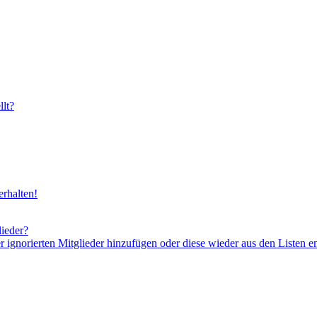
lt?
rhalten!
lieder?
er ignorierten Mitglieder hinzufügen oder diese wieder aus den Listen e