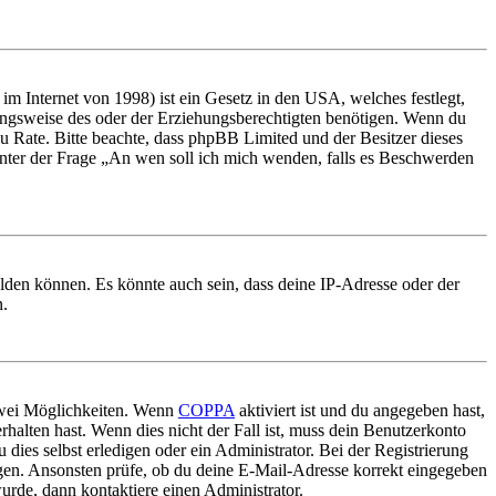
m Internet von 1998) ist ein Gesetz in den USA, welches festlegt,
ungsweise des oder der Erziehungsberechtigten benötigen. Wenn du
nd zu Rate. Bitte beachte, dass phpBB Limited und der Besitzer dieses
 unter der Frage „An wen soll ich mich wenden, falls es Beschwerden
elden können. Es könnte auch sein, dass deine IP-Adresse oder der
n.
 zwei Möglichkeiten. Wenn
COPPA
aktiviert ist und du angegeben hast,
rhalten hast. Wenn dies nicht der Fall ist, muss dein Benutzerkonto
 dies selbst erledigen oder ein Administrator. Bei der Registrierung
ungen. Ansonsten prüfe, ob du deine E-Mail-Adresse korrekt eingegeben
urde, dann kontaktiere einen Administrator.