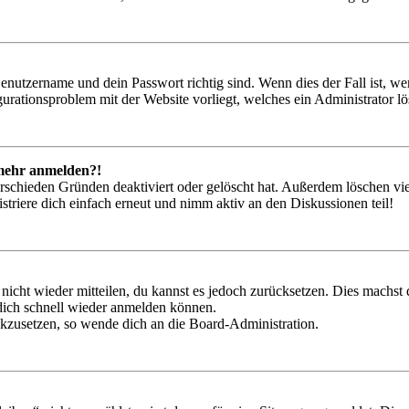
Benutzername und dein Passwort richtig sind. Wenn dies der Fall ist, w
igurationsproblem mit der Website vorliegt, welches ein Administrator l
t mehr anmelden?!
rschieden Gründen deaktiviert oder gelöscht hat. Außerdem löschen vie
triere dich einfach erneut und nimm aktiv an den Diskussionen teil!
 nicht wieder mitteilen, du kannst es jedoch zurücksetzen. Dies machs
 dich schnell wieder anmelden können.
ückzusetzen, so wende dich an die Board-Administration.