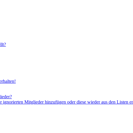
lt?
rhalten!
lieder?
er ignorierten Mitglieder hinzufügen oder diese wieder aus den Listen e