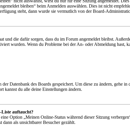
en“ nicht auswählst, wirst du nur für eine Sitzung angemeldet. Dies
Angemeldet bleiben“ beim Anmelden auswählen. Dies ist nicht empfehle
Verfügung steht, dann wurde sie vermutlich von der Board-Administratio
 hat und die dafür sorgen, dass du im Forum angemeldet bleibst. Außer
tiviert wurden. Wenn du Probleme bei der An- oder Abmeldung hast, ka
 in der Datenbank des Boards gespeichert. Um diese zu ändern, gehe in
t kannst du alle deine Einstellungen ändern.
-Liste auftaucht?
n eine Option „Meinen Online-Status während dieser Sitzung verbergen
t dann als unsichtbarer Besucher gezählt.