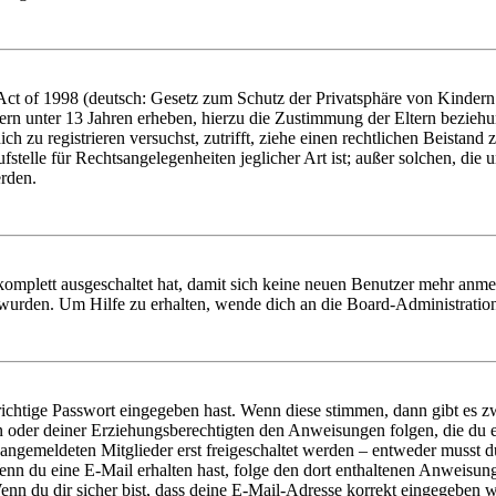
t of 1998 (deutsch: Gesetz zum Schutz der Privatsphäre von Kindern i
ern unter 13 Jahren erheben, hierzu die Zustimmung der Eltern bezieh
dich zu registrieren versuchst, zutrifft, ziehe einen rechtlichen Beista
stelle für Rechtsangelegenheiten jeglicher Art ist; außer solchen, die
erden.
 komplett ausgeschaltet hat, damit sich keine neuen Benutzer mehr anm
 wurden. Um Hilfe zu erhalten, wende dich an die Board-Administratio
richtige Passwort eingegeben hast. Wenn diese stimmen, dann gibt es
ern oder deiner Erziehungsberechtigten den Anweisungen folgen, die du e
 angemeldeten Mitglieder erst freigeschaltet werden – entweder musst du
. Wenn du eine E-Mail erhalten hast, folge den dort enthaltenen Anweis
nn du dir sicher bist, dass deine E-Mail-Adresse korrekt eingegeben w