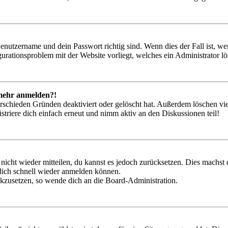
Benutzername und dein Passwort richtig sind. Wenn dies der Fall ist, w
igurationsproblem mit der Website vorliegt, welches ein Administrator l
t mehr anmelden?!
rschieden Gründen deaktiviert oder gelöscht hat. Außerdem löschen vie
triere dich einfach erneut und nimm aktiv an den Diskussionen teil!
 nicht wieder mitteilen, du kannst es jedoch zurücksetzen. Dies machs
 dich schnell wieder anmelden können.
ückzusetzen, so wende dich an die Board-Administration.