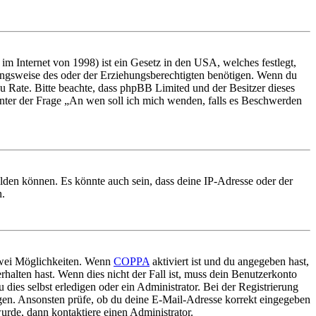
m Internet von 1998) ist ein Gesetz in den USA, welches festlegt,
ungsweise des oder der Erziehungsberechtigten benötigen. Wenn du
nd zu Rate. Bitte beachte, dass phpBB Limited und der Besitzer dieses
 unter der Frage „An wen soll ich mich wenden, falls es Beschwerden
elden können. Es könnte auch sein, dass deine IP-Adresse oder der
n.
 zwei Möglichkeiten. Wenn
COPPA
aktiviert ist und du angegeben hast,
rhalten hast. Wenn dies nicht der Fall ist, muss dein Benutzerkonto
 dies selbst erledigen oder ein Administrator. Bei der Registrierung
ungen. Ansonsten prüfe, ob du deine E-Mail-Adresse korrekt eingegeben
urde, dann kontaktiere einen Administrator.