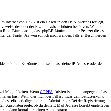
m Internet von 1998) ist ein Gesetz in den USA, welches festlegt,
ungsweise des oder der Erziehungsberechtigten benötigen. Wenn du
nd zu Rate. Bitte beachte, dass phpBB Limited und der Besitzer dieses
 unter der Frage „An wen soll ich mich wenden, falls es Beschwerden
elden können. Es könnte auch sein, dass deine IP-Adresse oder der
n.
 zwei Möglichkeiten. Wenn
COPPA
aktiviert ist und du angegeben hast,
rhalten hast. Wenn dies nicht der Fall ist, muss dein Benutzerkonto
 dies selbst erledigen oder ein Administrator. Bei der Registrierung
ungen. Ansonsten prüfe, ob du deine E-Mail-Adresse korrekt eingegeben
urde, dann kontaktiere einen Administrator.