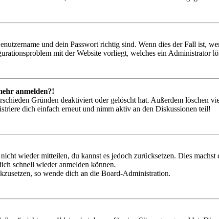
Benutzername und dein Passwort richtig sind. Wenn dies der Fall ist, w
igurationsproblem mit der Website vorliegt, welches ein Administrator l
t mehr anmelden?!
rschieden Gründen deaktiviert oder gelöscht hat. Außerdem löschen vie
triere dich einfach erneut und nimm aktiv an den Diskussionen teil!
 nicht wieder mitteilen, du kannst es jedoch zurücksetzen. Dies machs
 dich schnell wieder anmelden können.
ückzusetzen, so wende dich an die Board-Administration.