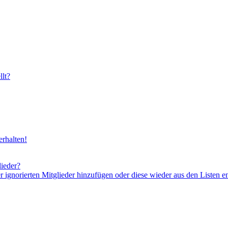
lt?
rhalten!
lieder?
er ignorierten Mitglieder hinzufügen oder diese wieder aus den Listen e