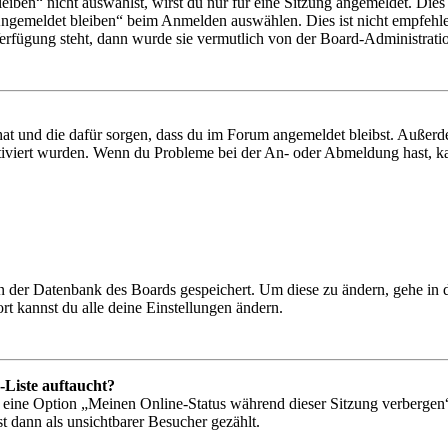
en“ nicht auswählst, wirst du nur für eine Sitzung angemeldet. Dies
Angemeldet bleiben“ beim Anmelden auswählen. Dies ist nicht empfehle
Verfügung steht, dann wurde sie vermutlich von der Board-Administratio
 hat und die dafür sorgen, dass du im Forum angemeldet bleibst. Außer
tiviert wurden. Wenn du Probleme bei der An- oder Abmeldung hast, ka
 in der Datenbank des Boards gespeichert. Um diese zu ändern, gehe in
t kannst du alle deine Einstellungen ändern.
-Liste auftaucht?
n eine Option „Meinen Online-Status während dieser Sitzung verbergen
t dann als unsichtbarer Besucher gezählt.