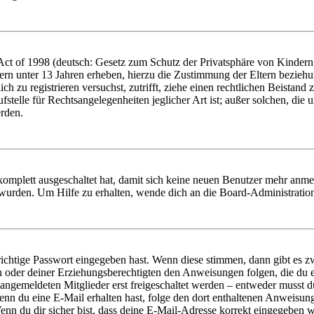
t of 1998 (deutsch: Gesetz zum Schutz der Privatsphäre von Kindern i
ern unter 13 Jahren erheben, hierzu die Zustimmung der Eltern bezieh
dich zu registrieren versuchst, zutrifft, ziehe einen rechtlichen Beista
stelle für Rechtsangelegenheiten jeglicher Art ist; außer solchen, die
erden.
 komplett ausgeschaltet hat, damit sich keine neuen Benutzer mehr anm
 wurden. Um Hilfe zu erhalten, wende dich an die Board-Administratio
richtige Passwort eingegeben hast. Wenn diese stimmen, dann gibt es
ern oder deiner Erziehungsberechtigten den Anweisungen folgen, die du e
 angemeldeten Mitglieder erst freigeschaltet werden – entweder musst du
. Wenn du eine E-Mail erhalten hast, folge den dort enthaltenen Anweis
nn du dir sicher bist, dass deine E-Mail-Adresse korrekt eingegeben w