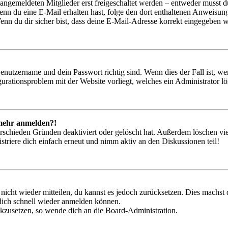
 angemeldeten Mitglieder erst freigeschaltet werden – entweder musst du
. Wenn du eine E-Mail erhalten hast, folge den dort enthaltenen Anweis
nn du dir sicher bist, dass deine E-Mail-Adresse korrekt eingegeben w
Benutzername und dein Passwort richtig sind. Wenn dies der Fall ist, w
igurationsproblem mit der Website vorliegt, welches ein Administrator l
t mehr anmelden?!
rschieden Gründen deaktiviert oder gelöscht hat. Außerdem löschen vie
triere dich einfach erneut und nimm aktiv an den Diskussionen teil!
 nicht wieder mitteilen, du kannst es jedoch zurücksetzen. Dies machs
 dich schnell wieder anmelden können.
ückzusetzen, so wende dich an die Board-Administration.