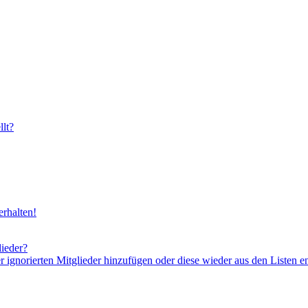
lt?
rhalten!
lieder?
er ignorierten Mitglieder hinzufügen oder diese wieder aus den Listen e