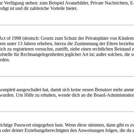
zur Verfügung stehen: zum Beispiel Avatarbilder, Private Nachrichten, 
igt ist und dir zahlreiche Vorteile bietet.
t of 1998 (deutsch: Gesetz zum Schutz der Privatsphäre von Kindern i
ern unter 13 Jahren erheben, hierzu die Zustimmung der Eltern bezieh
dich zu registrieren versuchst, zutrifft, ziehe einen rechtlichen Beista
stelle für Rechtsangelegenheiten jeglicher Art ist; außer solchen, die
erden.
 komplett ausgeschaltet hat, damit sich keine neuen Benutzer mehr anm
 wurden. Um Hilfe zu erhalten, wende dich an die Board-Administratio
richtige Passwort eingegeben hast. Wenn diese stimmen, dann gibt es
ern oder deiner Erziehungsberechtigten den Anweisungen folgen, die du e