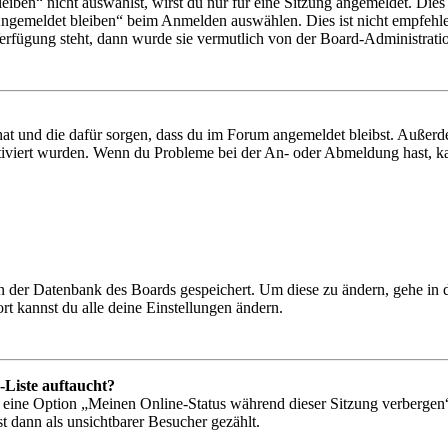
en“ nicht auswählst, wirst du nur für eine Sitzung angemeldet. Dies
Angemeldet bleiben“ beim Anmelden auswählen. Dies ist nicht empfehle
Verfügung steht, dann wurde sie vermutlich von der Board-Administratio
 hat und die dafür sorgen, dass du im Forum angemeldet bleibst. Außer
tiviert wurden. Wenn du Probleme bei der An- oder Abmeldung hast, ka
 in der Datenbank des Boards gespeichert. Um diese zu ändern, gehe in
t kannst du alle deine Einstellungen ändern.
-Liste auftaucht?
n eine Option „Meinen Online-Status während dieser Sitzung verbergen
t dann als unsichtbarer Besucher gezählt.