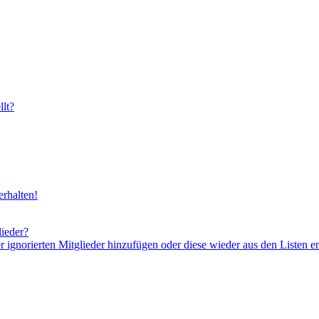
lt?
rhalten!
lieder?
er ignorierten Mitglieder hinzufügen oder diese wieder aus den Listen e