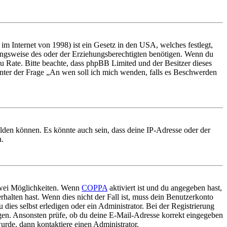
m Internet von 1998) ist ein Gesetz in den USA, welches festlegt,
ungsweise des oder der Erziehungsberechtigten benötigen. Wenn du
nd zu Rate. Bitte beachte, dass phpBB Limited und der Besitzer dieses
 unter der Frage „An wen soll ich mich wenden, falls es Beschwerden
elden können. Es könnte auch sein, dass deine IP-Adresse oder der
n.
 zwei Möglichkeiten. Wenn
COPPA
aktiviert ist und du angegeben hast,
rhalten hast. Wenn dies nicht der Fall ist, muss dein Benutzerkonto
 dies selbst erledigen oder ein Administrator. Bei der Registrierung
ungen. Ansonsten prüfe, ob du deine E-Mail-Adresse korrekt eingegeben
urde, dann kontaktiere einen Administrator.