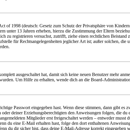
t of 1998 (deutsch: Gesetz zum Schutz der Privatsphäre von Kindern i
ern unter 13 Jahren erheben, hierzu die Zustimmung der Eltern bezieh
dich zu registrieren versuchst, zutrifft, ziehe einen rechtlichen Beista
stelle für Rechtsangelegenheiten jeglicher Art ist; außer solchen, die
erden.
 komplett ausgeschaltet hat, damit sich keine neuen Benutzer mehr anm
 wurden. Um Hilfe zu erhalten, wende dich an die Board-Administratio
richtige Passwort eingegeben hast. Wenn diese stimmen, dann gibt es
ern oder deiner Erziehungsberechtigten den Anweisungen folgen, die du e
 angemeldeten Mitglieder erst freigeschaltet werden – entweder musst du
. Wenn du eine E-Mail erhalten hast, folge den dort enthaltenen Anweis
nn du dir sicher bist, dass deine E-Mail-Adresse korrekt eingegeben w