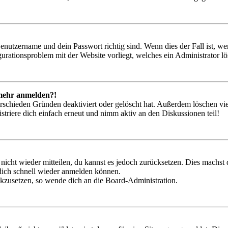
Benutzername und dein Passwort richtig sind. Wenn dies der Fall ist, w
igurationsproblem mit der Website vorliegt, welches ein Administrator l
t mehr anmelden?!
rschieden Gründen deaktiviert oder gelöscht hat. Außerdem löschen vie
triere dich einfach erneut und nimm aktiv an den Diskussionen teil!
 nicht wieder mitteilen, du kannst es jedoch zurücksetzen. Dies machs
 dich schnell wieder anmelden können.
ückzusetzen, so wende dich an die Board-Administration.